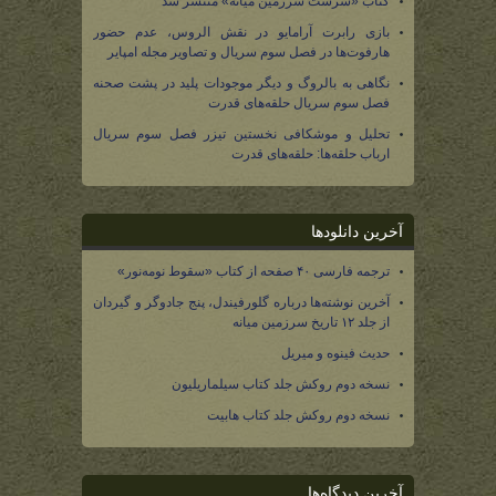
کتاب «سرشت سرزمین میانه» منتشر شد
بازی رابرت آرامایو در نقش الروس، عدم حضور
هارفوت‌ها در فصل سوم سریال و تصاویر مجله امپایر
نگاهی به بالروگ و دیگر موجودات پلید در پشت صحنه
فصل سوم سریال حلقه‌های قدرت
تحلیل و موشکافی نخستین تیزر فصل سوم سریال
ارباب حلقه‌ها: حلقه‌های قدرت
آخرین دانلودها
ترجمه فارسی ۴۰ صفحه از کتاب «سقوط نومه‌نور»
آخرین نوشته‌ها درباره گلورفیندل، پنج جادوگر و گیردان
از جلد ۱۲ تاریخ سرزمین میانه
حدیث فینوه و میریل
نسخه دوم روکش جلد کتاب سیلماریلیون
نسخه دوم روکش جلد کتاب هابیت
آخرین دیدگاه‌ها