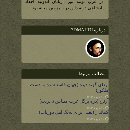
توسط
در غرب نومه نور .اربابان آندونیه اجداد
اجداد
الندیل
پادشاهی دونه داین در سرزمین میانه بود.
حکمرانی
می
شد)
درباره 3DMAHDI
مطالب مرتبط
آردای گزند دیده (جهان فاسد شده به دست
ملکور)
۱۱ خرداد ۱۴۰۳
آرناخ (دره پرگل غرب میناس تی‌ریت)
۱۱ خرداد ۱۴۰۳
کماندار (لقبی برای به‌لگ اهل دوریات)
۱۱ خرداد ۱۴۰۳