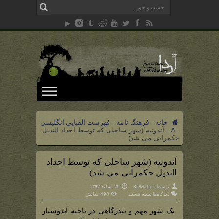
خانه
-
فرهنگ نامه
-
فهرست الفبایی انگلیسی
-
A
-
آندونیه (شهر ساحلی که توسط اجداد الندیل
حکمرانی می شد)
آندونیه (شهر ساحلی که توسط اجداد
الندیل حکمرانی می شد)
توسط:
3DMahdi
۲۲ اسفند ۱۳۹۲
برای
دیدگاه‌ها
بسته هستند
498 نمایش
آندونیه
(شهر
ساحلی
یک شهر مهم و بندرگاهی در ناحیه آندوستار
که