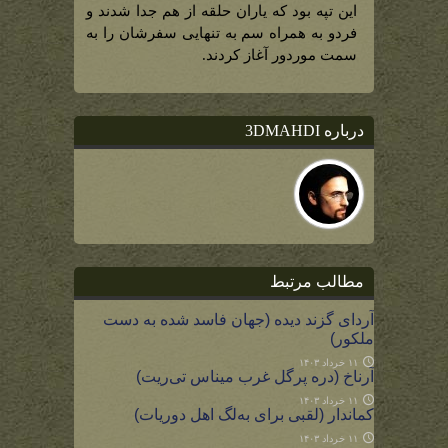
این تپه بود که یاران حلقه از هم جدا شدند و
فردو به همراه سم به تنهایی سفرشان را به
سمت موردور آغاز کردند.
درباره 3DMAHDI
مطالب مرتبط
آردای گزند دیده (جهان فاسد شده به دست
ملکور)
۱۱ خرداد ۱۴۰۳
آرناخ (دره پرگل غرب میناس تی‌ریت)
۱۱ خرداد ۱۴۰۳
کماندار (لقبی برای به‌لگ اهل دوریات)
۱۱ خرداد ۱۴۰۳