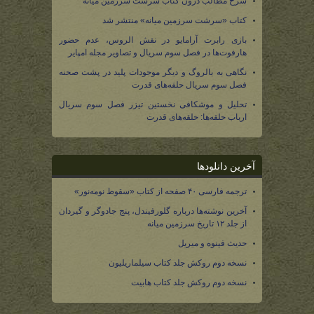
شرح مطالب درون کتاب سرشت سرزمین میانه
کتاب «سرشت سرزمین میانه» منتشر شد
بازی رابرت آرامایو در نقش الروس، عدم حضور
هارفوت‌ها در فصل سوم سریال و تصاویر مجله امپایر
نگاهی به بالروگ و دیگر موجودات پلید در پشت صحنه
فصل سوم سریال حلقه‌های قدرت
تحلیل و موشکافی نخستین تیزر فصل سوم سریال
ارباب حلقه‌ها: حلقه‌های قدرت
آخرین دانلودها
ترجمه فارسی ۴۰ صفحه از کتاب «سقوط نومه‌نور»
آخرین نوشته‌ها درباره گلورفیندل، پنج جادوگر و گیردان
از جلد ۱۲ تاریخ سرزمین میانه
حدیث فینوه و میریل
نسخه دوم روکش جلد کتاب سیلماریلیون
نسخه دوم روکش جلد کتاب هابیت