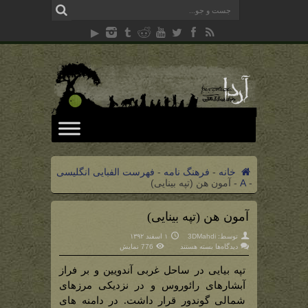
خانه
-
فرهنگ نامه
-
فهرست الفبایی انگلیسی
-
A
-
آمون هن (تپه بینایی)
آمون هن (تپه بینایی)
توسط:
3DMahdi
۱ اسفند ۱۳۹۲
برای
دیدگاه‌ها
بسته هستند
776 نمایش
آمون
هن
(تپه
تپه بیایی در ساحل غربی آندویین و بر فراز
بینایی)
آبشارهای رائوروس و در نزدیکی مرزهای
شمالی گوندور قرار داشت. در دامنه های