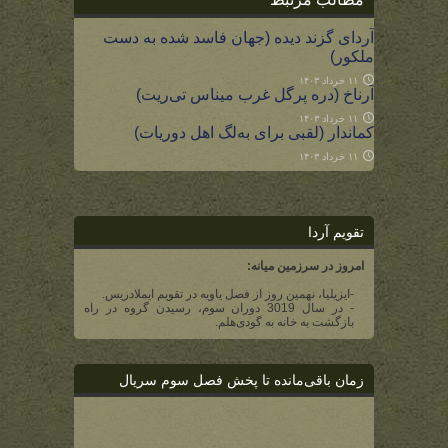
آردای گزند دیده (جهان فاسد شده به دست
ملکور)
۱۱ خرداد ۱۴۰۳
آرناخ (دره پرگل غرب میناس تی‌ریت)
۱۱ خرداد ۱۴۰۳
کماندار (لقبی برای به‌لگ اهل دوریات)
۱۱ خرداد ۱۴۰۳
تقویم آردا
امروز در سرزمین میانه:
-ایزیلیا، نهمین روز از فصل یاویه در تقویم ایملادریس.
- در سال 3019 دوران سوم، رسیدن گروه در راه
بازگشت به خانه به گودی‌هلم.
زمان باقی‌مانده تا پخش فصل سوم سریال