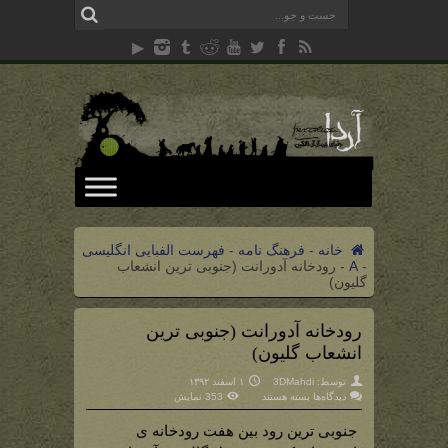
خانه
-
فرهنگ نامه
-
فهرست الفبایی انگلیسی
-
A
-
رودخانه آدورانت (جنوبی ترین انشعاب
گلیون)
رودخانه آدورانت (جنوبی ترین
انشعاب گلیون)
توسط:
3DMahdi
۱ اسفند ۱۳۹۲
برای
دیدگاه‌ها
بسته هستند
353 نمایش
رودخانه
آدورانت
(جنوبی
جنوبی ترین رود بین هفت رودخانه ی
ترین