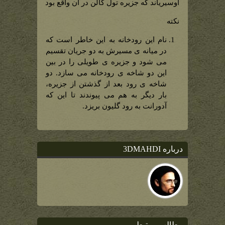
انشعاب
اوسیریاند که جزیره تول گالن در آن واقع بود
گلیون)
نکته
نام این رودخانه به این خاطر است که
در میانه ی مسیرش به دو جریان تقسیم
می شود و جزیره ی طویلی را در بین
این دو شاخه ی رودخانه می سازد. دو
شاخه ی رود بعد از گذشتن از جزیره،
بار دیگر به هم می پیوندند تا این که
آدورانت به رود گلیون بریزد.
درباره 3DMAHDI
مطالب مرتبط