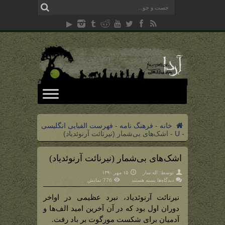
خانه
-
فرهنگ نامه
-
فهرست الفبایی انگلیسی
-
U
-
اشک‌های بی‌شمار (نیرنائت آرنوئدیاد)
اشک‌های بی‌شمار (نیرنائت آرنوئدیاد)
توسط:
اله سار
۱۵ مهر ۱۳۹۰
برای
دیدگاه‌ها
بسته هستند
776 نمایش
اشک‌های
بی‌شمار
(نیرنائت
نیرنائت آرنوئدیاد، نبرد عظیمی در اواخر
آرنوئدیاد)
دوران اول بود که در آن آخرین امید الف‌ها و
آدمیان برای شکست مورگوت بر باد رفت.