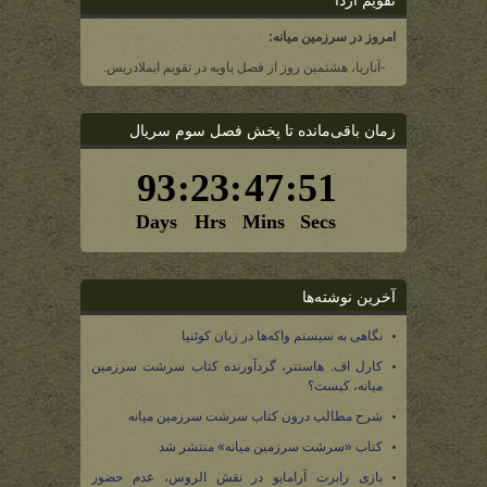
تقویم آردا
امروز در سرزمین میانه:
-آناریا، هشتمین روز از فصل یاویه در تقویم ایملادریس.
زمان باقی‌مانده تا پخش فصل سوم سریال
آخرین نوشته‌ها
نگاهی به سیستم واکه‌ها در زبان کوئنیا
کارل اف. هاستتر، گردآورنده کتاب سرشت سرزمین
میانه، کیست؟
شرح مطالب درون کتاب سرشت سرزمین میانه
کتاب «سرشت سرزمین میانه» منتشر شد
بازی رابرت آرامایو در نقش الروس، عدم حضور