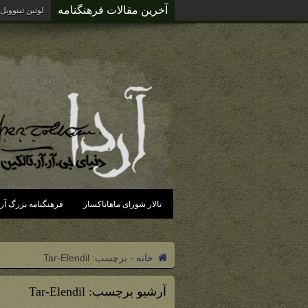
آخرین مقالات فرهنگنامه
لوتین تینوویل
تالار شورای ماهاناکسار
فرهنگنامه بزرگ آرد
خانه
-
برچسب:
Tar-Elendil
آرشیو برچسب:
Tar-Elendil