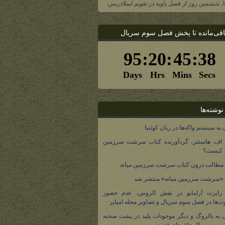
یا، ششمین روز از فصل یاویه در تقویم ایملادریس.
اقی‌مانده تا پخش فصل سوم سریال
نوشته‌ها
 به سیستم واکه‌ها در زبان کوئنیا
 اف. هاستتر، گردآورنده کتاب سرشت سرزمین
، کیست؟
مطالب درون کتاب سرشت سرزمین میانه
 «سرشت سرزمین میانه» منتشر شد
 رابرت آرامایو در نقش الروس، عدم حضور
ت‌ها در فصل سوم سریال و تصاویر مجله امپایر
 به بالروگ و دیگر موجودات پلید در پشت صحنه