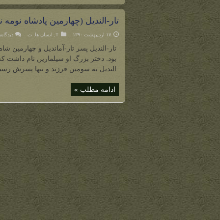
تار-الندیل (چهارمین پادشاه نومه ن
۱۷ اردیبهشت ۱۳۹۰
T
,
انسان ها
,
ت
دیدگاه‌
تار-الندیل پسر تار-آماندیل و چهارمین شا
بود. دختر بزرگ او سیلمارین نام داشت که پ
الندیل به سومین فرزند و تنها پسرش رسید
ادامه مطلب »