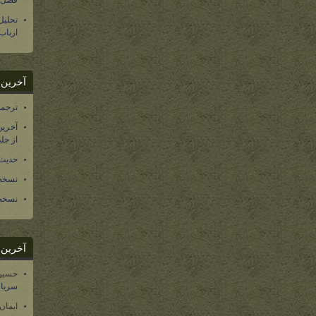
فصل س
تحلی
ارباب
آخرین د
ترجمه فارسی ۴۰ 
آخرین
از جلد ۱۲ تاریخ سرزمین
حدیث 
نسخه 
نسخه 
آخرین د
حسین
سریال
ایمان