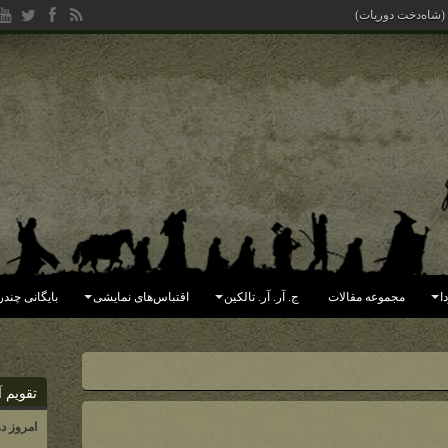
 (شاه‌دخت دوریات)
ا
مجموعه مقالات
ج. آر. آر. تالکین
اقتباس‌های نمایشی
بایگانی چندر
تقویم آ
امروز د