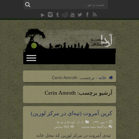
خانه
-
برچسب:
Cerin Amroth
آرشیو برچسب:
Cerin Amroth
کرین آمروت (تپه‌ای در مرکز لورین)
۶ مهر ۱۳۹۱
C
,
ک
,
کوه ها و تپه ها
برای
دیدگاه‌ها
بسته هستند
380 نمایش
کرین
آمروت
تپه‌ی آمروت در مرکز لورین که محل خانه
(تپه‌ای