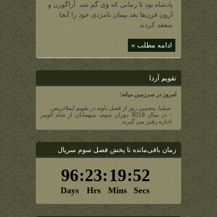
در
پادشاه بود تا زمانی که وی گم شد. آراگورن و
مرکز
لورین)
آرون قرن‌ها بعد پیمان نامزدی خود را آنجا
منعقد کردند.
ادامه مطلب »
تقویم آردا
امروز در سرزمین میانه:
-منلیا، پنجمین روز از فصل یاویه در تقویم ایملادریس.
- در سال 3019 دوران سوم، میهمانان از شاه ائومر
اجازه رفتن می گیرند.
زمان باقی‌مانده تا پخش فصل سوم سریال