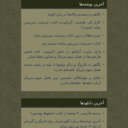
آخرین نوشته‌ها
نگاهی به سیستم واکه‌ها در زبان کوئنیا
کارل اف. هاستتر، گردآورنده کتاب سرشت سرزمین
میانه، کیست؟
شرح مطالب درون کتاب سرشت سرزمین میانه
کتاب «سرشت سرزمین میانه» منتشر شد
بازی رابرت آرامایو در نقش الروس، عدم حضور
هارفوت‌ها در فصل سوم سریال و تصاویر مجله امپایر
نگاهی به بالروگ و دیگر موجودات پلید در پشت صحنه
فصل سوم سریال حلقه‌های قدرت
تحلیل و موشکافی نخستین تیزر فصل سوم سریال
ارباب حلقه‌ها: حلقه‌های قدرت
آخرین دانلودها
ترجمه فارسی ۴۰ صفحه از کتاب «سقوط نومه‌نور»
آخرین نوشته‌ها درباره گلورفیندل، پنج جادوگر و گیردان
از جلد ۱۲ تاریخ سرزمین میانه