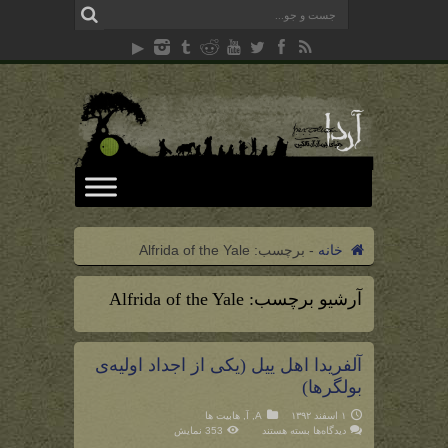
خانه
-
برچسب:
Alfrida of the Yale
آرشیو برچسب:
Alfrida of the Yale
آلفریدا اهل ییل (یکی از اجداد اولیه‌ی
بولگرها)
۱ اسفند ۱۳۹۲
A
,
آ
,
هابیت ها
برای
دیدگاه‌ها
بسته هستند
353 نمایش
آلفریدا