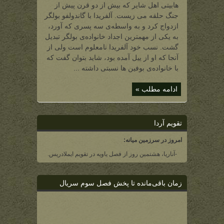
اهل
هابیتی اهل شایر که بیش از دو قرن پیش از
ییل
(یکی
جنگ حلقه می زیست. آلفریدا با گاندولفو بولگر
از
اجداد
ازدواج کرد و به واسطه‌ی سه پسری که آورد،
اولیه‌ی
بولگرها)
به یکی از مهمترین اجداد خانواده‌ی بولگر تبدیل
گشت. نسب خود آلفریدا نامعلوم است ولی از
آنجا که او از ییل آمده بود، شاید بتوان گفت که
با خانواده‌ی بوفین ها نسبتی داشته ...
ادامه مطلب »
تقویم آردا
امروز در سرزمین میانه:
-آناریا، هشتمین روز از فصل یاویه در تقویم ایملادریس.
زمان باقی‌مانده تا پخش فصل سوم سریال