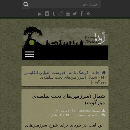
خانه
-
فرهنگ نامه
-
فهرست الفبایی انگلیسی
-
N
-
شمال (سرزمین‌های تحت سلطه‌ی
مورگوت)
شمال (سرزمین‌های تحت سلطه‌ی
مورگوت)
توسط:
3DMahdi
۲۲ مرداد ۱۳۹۱
برای
دیدگاه‌ها
بسته هستند
412 نمایش
شمال
(سرزمین‌های
تحت
این لغت در بلریاند برای شرح سرزمین‌های
سلطه‌ی