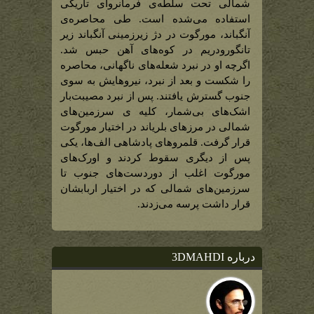
مورگوت)
شمالی تحت سلطه‌ی فرمانروای تاریکی
استفاده می‌شده است. طی محاصره‌ی
آنگباند، مورگوت در دژ زیرزمینی آنگباند زیر
تانگورودریم در کوه‌های آهن حبس شد.
اگرچه او در نبرد شعله‌های ناگهانی، محاصره
را شکست و بعد از نبرد، نیروهایش به سوی
جنوب گسترش یافتند. پس از نبرد مصیبت‌بار
اشک‌های بی‌شمار، کلیه ی سرزمین‌های
شمالی در مرزهای بلریاند در اختیار مورگوت
قرار گرفت. قلمروهای پادشاهی الف‌ها، یکی
پس از دیگری سقوط کردند و اورک‌های
مورگوت اغلب از دوردست‌های جنوب تا
سرزمین‌های شمالی که در اختیار اربابشان
قرار داشت پرسه می‌زدند.
درباره 3DMAHDI