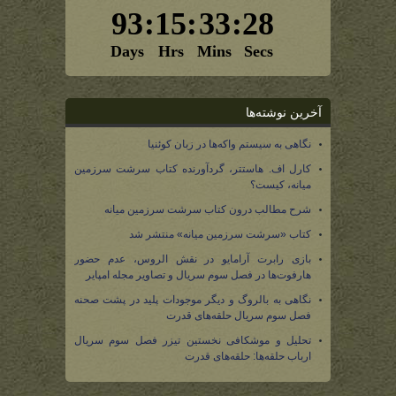
آخرین نوشته‌ها
نگاهی به سیستم واکه‌ها در زبان کوئنیا
کارل اف. هاستتر، گردآورنده کتاب سرشت سرزمین
میانه، کیست؟
شرح مطالب درون کتاب سرشت سرزمین میانه
کتاب «سرشت سرزمین میانه» منتشر شد
بازی رابرت آرامایو در نقش الروس، عدم حضور
هارفوت‌ها در فصل سوم سریال و تصاویر مجله امپایر
نگاهی به بالروگ و دیگر موجودات پلید در پشت صحنه
فصل سوم سریال حلقه‌های قدرت
تحلیل و موشکافی نخستین تیزر فصل سوم سریال
ارباب حلقه‌ها: حلقه‌های قدرت