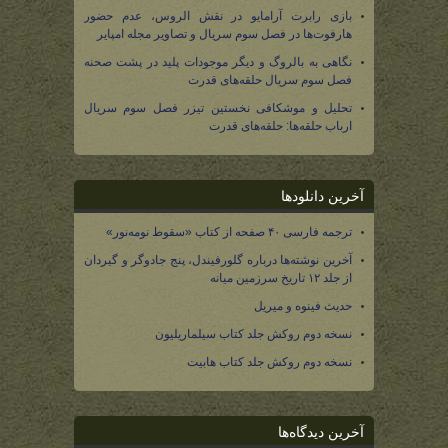
بازی رابرت آرامایو در نقش الروس، عدم حضور
هارفوت‌ها در فصل سوم سریال و تصاویر مجله امپایر
نگاهی به بالروگ و دیگر موجودات پلید در پشت صحنه
فصل سوم سریال حلقه‌های قدرت
تحلیل و موشکافی نخستین تیزر فصل سوم سریال
ارباب حلقه‌ها: حلقه‌های قدرت
آخرین دانلودها
ترجمه فارسی ۴۰ صفحه از کتاب «سقوط نومه‌نور»
آخرین نوشته‌ها درباره گلورفیندل، پنج جادوگر و گیردان
از جلد ۱۲ تاریخ سرزمین میانه
حدیث فینوه و میریل
نسخه دوم روکش جلد کتاب سیلماریلیون
نسخه دوم روکش جلد کتاب هابیت
آخرین دیدگاه‌ها