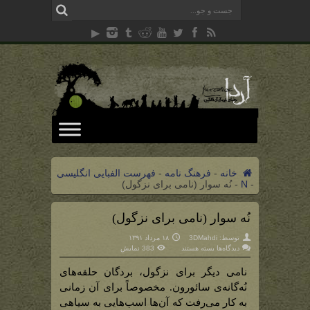
خانه
-
فرهنگ نامه
-
فهرست الفبایی انگلیسی
-
N
-
نُه سوار (نامی برای نزگول)
نُه سوار (نامی برای نزگول)
توسط:
3DMahdi
۱۸ مرداد ۱۳۹۱
برای
دیدگاه‌ها
بسته هستند
383 نمایش
نُه
سوار
(نامی
نامی دیگر برای نزگول، بردگان حلقه‌های
برای
نزگول)
نُه‌گانه‌ی سائورون. مخصوصاً برای آن زمانی
به کار می‌رفت که آن‌ها اسب‌هایی به سیاهی