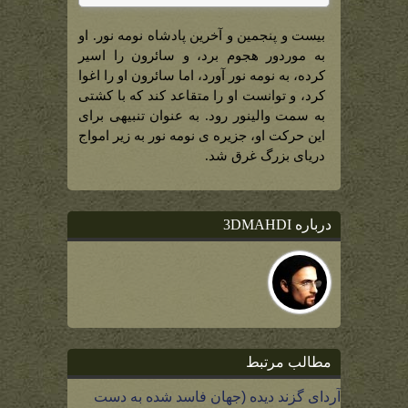
بیست و پنجمین و آخرین پادشاه نومه نور. او
به موردور هجوم برد، و سائرون را اسیر
کرده، به نومه نور آورد، اما سائرون او را اغوا
کرد، و توانست او را متقاعد کند که با کشتی
به سمت والینور رود. به عنوان تنبیهی برای
این حرکت او، جزیره ی نومه نور به زیر امواج
دریای بزرگ غرق شد.
درباره 3DMAHDI
مطالب مرتبط
آردای گزند دیده (جهان فاسد شده به دست