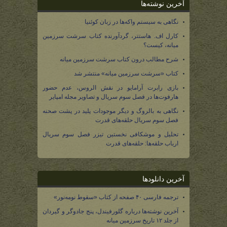
آخرین نوشته‌ها
نگاهی به سیستم واکه‌ها در زبان کوئنیا
کارل اف. هاستتر، گردآورنده کتاب سرشت سرزمین
میانه، کیست؟
شرح مطالب درون کتاب سرشت سرزمین میانه
کتاب «سرشت سرزمین میانه» منتشر شد
بازی رابرت آرامایو در نقش الروس، عدم حضور
هارفوت‌ها در فصل سوم سریال و تصاویر مجله امپایر
نگاهی به بالروگ و دیگر موجودات پلید در پشت صحنه
فصل سوم سریال حلقه‌های قدرت
تحلیل و موشکافی نخستین تیزر فصل سوم سریال
ارباب حلقه‌ها: حلقه‌های قدرت
آخرین دانلودها
ترجمه فارسی ۴۰ صفحه از کتاب «سقوط نومه‌نور»
آخرین نوشته‌ها درباره گلورفیندل، پنج جادوگر و گیردان
از جلد ۱۲ تاریخ سرزمین میانه