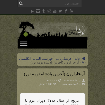
خانه
-
فرهنگ نامه
-
فهرست الفبایی انگلیسی
-
A
-
آر-فارازون (آخرین پادشاه نومه نور)
آر-فارازون (آخرین پادشاه نومه نور)
توسط:
3DMahdi
۲ اسفند ۱۳۹۲
برای
دیدگاه‌ها
بسته هستند
3,039 نمایش
آر-
فارازون
(آخرین
پادشاه
نومه
نور)
تاریخ: از سال ۳۱۱۸ دوران دوم تا