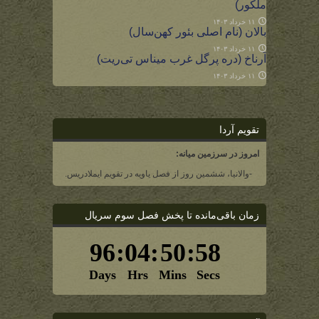
ملکور)
۱۱ خرداد ۱۴۰۳
بالان (نام اصلی بئور کهن‌سال)
۱۱ خرداد ۱۴۰۳
آرناخ (دره پرگل غرب میناس تی‌ریت)
۱۱ خرداد ۱۴۰۳
تقویم آردا
امروز در سرزمین میانه:
-والانیا، ششمین روز از فصل یاویه در تقویم ایملادریس.
زمان باقی‌مانده تا پخش فصل سوم سریال