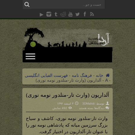
خانه
-
فرهنگ نامه
-
فهرست الفبایی انگلیسی
-
A
-
آلداریون (وارث تار-منلدور نومه نوری)
آلداریون (وارث تار-منلدور نومه نوری)
توسط:
3DMahdi
۴ اسفند ۱۳۹۲
برای
دیدگاه‌ها
بسته هستند
492 نمایش
آلداریون
(وارث
تار-
وارث تار-منلدور نومه نوری، کاشف و سیاح
منلدور
نومه
بزرگ سرزمین میانه که پادشاهی نومه نور را
نوری)
با عنوان تار-آلداریون در اختیار گرفت.