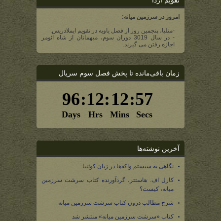
تقویم آردا
امروز در سرزمین میانه:
-منلیا، پنجمین روز از فصل یاویه در تقویم ایملادریس.
- در سال 3019 دوران سوم، میهمانان از شاه ائومر
اجازه رفتن می گیرند.
زمان باقی‌مانده تا پخش فصل سوم سریال
آخرین نوشته‌ها
نگاهی به سیستم واکه‌ها در زبان کوئنیا
کارل اف. هاستتر، گردآورنده کتاب سرشت سرزمین
میانه، کیست؟
شرح مطالب درون کتاب سرشت سرزمین میانه
کتاب «سرشت سرزمین میانه» منتشر شد