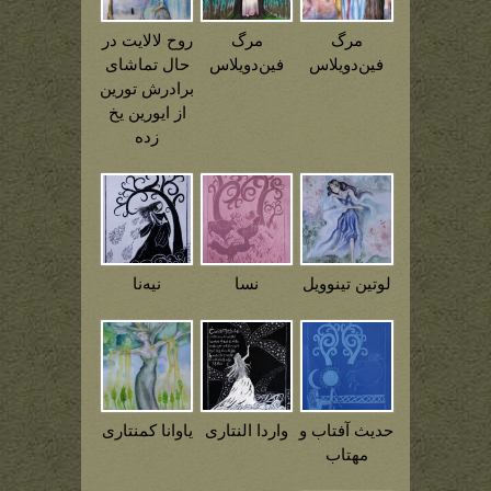
مرگ
مرگ
روح لالایت در
فین‌دویلاس
فین‌دویلاس
حال تماشای
برادرش تورین
از ایورین یخ
زده
لوتین تینوویل
نسا
نیه‌نا
حدیث آفتاب و
واردا النتاری
یاوانا کمنتاری
مهتاب