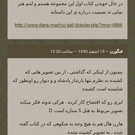
در حال خوندن کتاب اول این مجموعه هستم و اینم هنر
نمایی تد نسمیت درباره ی این داستانه
http://www.dana-mad.ru/gal/display.php?img=4886
فنگورن
—
15 اسفند 1390 — ساعت 12:20
ممنون از لینکی که گذاشتی ، از بین تصویر هایی که
کشیده به نظرم تنها بارنداز پادشاه و و دیوار رو اونطور که
شایسته است کشیده .
ایری رو که افتضاح کار کرده ، هرکی ندونه فکر میکنه
تصویر مربوط به هتل 5 ستاره است :D
هارن هال هم به هیچ وجه به شکوهی که در کتاب گفته
شده ، به تصویر کشیده نشده .