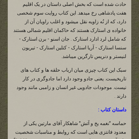
حادث شده است که بخش اصلی داستان در یک اقلیم
هفت پادشاهی رخ میدهد. این کتاب روایت سوم شخصی
دارد، که از نُه زاویه نقل میشود و اغلب راویان آن از
خانواده ی استارک هستند که حاکمان اقلیم شمالی هستند
که شامل لرد ادارد استارک . جان اسنو - برن استارک -
سنسا استارک - آریا استارک - کتلین استارک - تیریون
لنیستر و دنریس تارگرین میباشد.
سبک این کتاب چیزی میان ارباب حلقه ها و کتاب های
تاریخیست. یعنی جادو وجود دارد اما جادوگری در کار
نیست. موجودات جادویی غیر انسان و زامبی مانند وجود
دارند .
داستان کتاب :
حماسه "نغمه یخ و آتش" شاهکار آقای مارتین یکی از
معدود فانتزی هایی است که روابط و مناسبات شخصیت