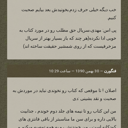
خب دیگه.خیلی حرف زدم.بخونیدش بعد بیایم صحبت
کنیم.
پی اس: مهدی،سریال حق مطلب رو در مورد کتاب به
خوبی ادا نکرده(هر چند که باز بسیار بهتر از سریال
مزخرفیست که از روی شمشیر حقیقت ساخته اند)
فنگورن
—
30 بهمن 1390 — ساعت 10:29
اصلان ! تا موقعی که کتاب رو نخوندی نباید در موردش به
صحبت و نقد بشینی :دی
من این کتاب رو تا نیمه های جلد دوم خوندم ، جذابیت
بالایی داره و برای سن ما مناسبتر از باقی فانتزی های
کودکانه است ، من خوندنش رو به همه توصیه میکنم و