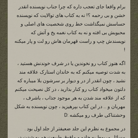
برام واقعا جای تعجب داره که چرا جناب نویسنده انقدر
خشن و بی رحمه ؟! نه به کتاب های توالایت که نویسنده
حساسش نمیگذاشت خط روی شخصیت های اصلی و
محبوبش بی افته و نه به کتاب نغمه یخ و آتش که
نویسندش چپ و راست قهرمان هاش رو لت و پار میکنه
!
اگه هنوز کتاب رو نخوندین یا در شرف خوندنش هستید ،
به شدت توصیه میکنم که به خاندان استارک علاقه مند
نشید ، چون انقدر از در و دیوار بر سرشون بلا میباره که
دلتون میخواد کتاب رو کنار بذارید ، در کل نصیحت میکنم
که از علاقه مند شدن به هر موجود جذاب ، باشرف ،
مهربان و ... در این کتاب بپرهیزید ، چون نویسنده به شکل
وحشتناکی طرف رو میکشه :D
در مجموع به نظرم این جلد ضعیفتر از جلد اول بود .
مسائل مربوط به جادو و مافوق طبیعت هم به شدت در