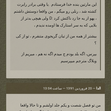
این مارتین بنده خدا فرستادم . یا وقتی برادر رابرت
کشته شد ، رنلی رو میگم ، من واقعا دوستش داشتم
، یهو از یه جا زد ناکتش کرد :D ولی هیچی بدتر از
بلایی که به سر استارک ها اومده ندیدم ،
بیشتر از همه من از تیان گریجوی متنفرم ، تو از کی
؟
بپرس، اگه بلد بودم ج میدم اگه نه هم ، میریم از
وبلاگ مترجم میپرسیم
الدا
—
20 فروردین 1391 — ساعت 13:04
من تو فصل شصت و یکم جلد اولشم و تا حالا واقعا