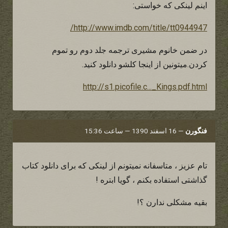
اینم لینکی که خواستی:
http://www.imdb.com/title/tt0944947/
در ضمن خانوم مشیری ترجمه جلد دوم رو تموم
کردن.میتونین از اینجا کلشو دانلود کنید.
http://s1.picofile.c..._Kings.pdf.html
فنگورن
—
16 اسفند 1390 — ساعت 15:36
تام عزیز ، متاسفانه نمیتونم از لینکی که برای دانلود کتاب
گذاشتی استفاده بکنم ، گویا ابتره !
بقیه مشکلی ندارن ؟!