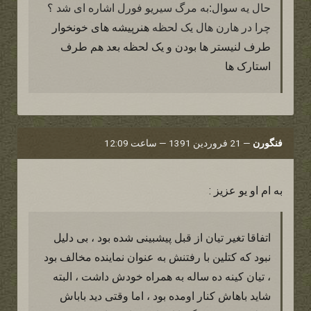
حال یه سوال:به مرگ سیریو فورل اشاره ای شد ؟
هنرپیشه های خونخوار
چرا در هارن هال یک لحظه
طرف لنیستر ها بودن و یک لحظه بعد هم طرف
استارک ها
فنگورن
—
21 فروردین 1391 — ساعت 12:09
به ام او یو عزیز :
اتفاقا تغیر تیان از قبل پیشبینی شده بود ، بی دلیل
نبود که کتلین با رفتنش به عنوان نماینده مخالف بود
، تیان کینه ده ساله به همراه خودش داشت ، البته
شاید باهاش کنار اومده بود ، اما وقتی دید باباش