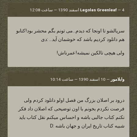
4 اسفند 1390 — ساعت 12:08
—
Legolas Greenleaf
سریالشو تا اونجا که دیدم...می تونم بگم محشر بود!کتابو
هم دانلود کردیم باشد که خوشمان آید... :دی
ولی هیچی تالکین نمیشه!عمرناش!
وابلامور
—
10 اسفند 1390 — ساعت 10:14
درود بر اصلان بزرگ من فصل اولو دانلود کردم ولی
فرصت نکردم بخونم با اون توضیحی که اصلان داد فکر
نکنم کتاب جالبی باشه و احساس میکنم نقل کتاب باید
شبیه کتاب تاریخ ایران و جهان باشه :D