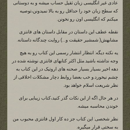
عادی غیر انگلیسی زبان ثقیل حساب میشه و به دوستانی
که سطح زبان خود را حداقل رو به بالا نمیدونن،توصیه
میکنم که انگلیسی اون رو نخونن.
نقطه عطف این داستان در مقابل داستان های فانتزی
مشابهش( شمشیر حقیقت و....) روایت چندگانه داستانه.
یه نکته دیگه: انتظار انتشار رسمی این کتاب رو به هیچ
وجه نداشته باشید.مثل اکثر کتابهای فانتزی نوشته شده در
دهه اخیر بسیار بسیار صحنه های اروتیک در این کتاب به
چشم نیخورد.و خب بعضا روابط دچار مشکلات اخلاقی از
نظر شریعت اسلام خواهد بود.
در هر حال اگه از این نکات گذر کنید،کتاب زیبایی برای
خوندن محاسبه میشه.
نظر شخصی: این کتاب جز ده کار اول فانتزی محبوب من
به سختی قرار میگیره.