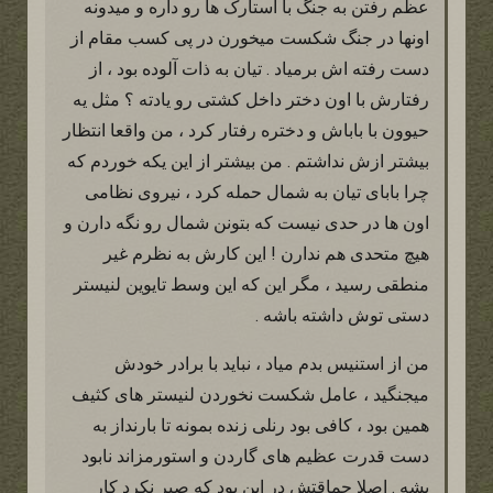
عظم رفتن به جنگ با استارک ها رو داره و میدونه
اونها در جنگ شکست میخورن در پی کسب مقام از
دست رفته اش برمیاد . تیان به ذات آلوده بود ، از
رفتارش با اون دختر داخل کشتی رو یادته ؟ مثل یه
حیوون با باباش و دختره رفتار کرد ، من واقعا انتظار
بیشتر ازش نداشتم . من بیشتر از این یکه خوردم که
چرا بابای تیان به شمال حمله کرد ، نیروی نظامی
اون ها در حدی نیست که بتونن شمال رو نگه دارن و
هیچ متحدی هم ندارن ! این کارش به نظرم غیر
منطقی رسید ، مگر این که این وسط تایوین لنیستر
دستی توش داشته باشه .
من از استنیس بدم میاد ، نباید با برادر خودش
میجنگید ، عامل شکست نخوردن لنیستر های کثیف
همین بود ، کافی بود رنلی زنده بمونه تا بارنداز به
دست قدرت عظیم های گاردن و استورمزاند نابود
بشه . اصلا حماقتش در این بود که صبر نکرد کار