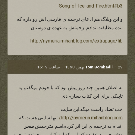
Song-of-Ice-and-Fire.html#b3
و این وبلاگ هم ادعای ترجمه ی فارسی اش رو داره که
بنده مطابقت ندادم. زحمتش به عهده ی دوستان
http://nymeria.mihanblog.com/extrapage/lib
29 بهمن 1390 — ساعت 16:19
—
Tom Bombadil
به اصلان:همین چند روز پیش بود که با خودم میگفتم یه
تاپیکی برای این کتاب بسازم:دی
خب تضاد راست میگه.این سایت
http://nymeria.mihanblog.com/
تنها سایتی هست که
اقدام به ترجمه ی این اثر کرده.اسم مترجمش
سحر
مشیریِ
و به عقیده کسانی که این کتاب رو خوندن ترجمه