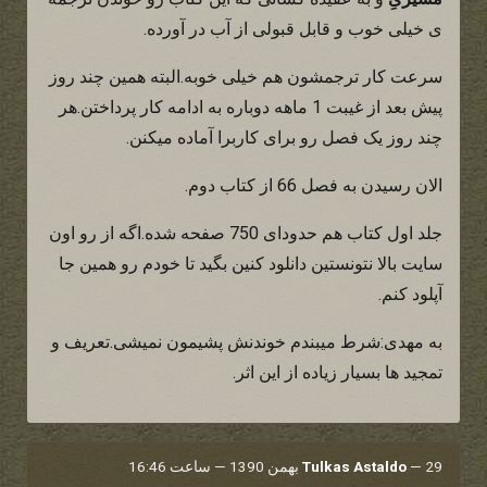
ی خیلی خوب و قابل قبولی از آب در آورده.
سرعت کار ترجمشون هم خیلی خوبه.البته همین چند روز
پیش بعد از غیبت 1 ماهه دوباره به ادامه کار پرداختن.هر
چند روز یک فصل رو برای کاربرا آماده میکنن.
الان رسیدن به فصل 66 از کتاب دوم.
جلد اول کتاب هم حدودای 750 صفحه شده.اگه از رو اون
سایت بالا نتونستین دانلود کنین بگید تا خودم رو همین جا
آپلود کنم.
به مهدی:شرط میبندم خوندنش پشیمون نمیشی.تعریف و
تمجید ها بسیار زیاده از این اثر.
29 بهمن 1390 — ساعت 16:46
—
Tulkas Astaldo