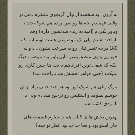
به آرون : به شخصه از تیان گریجوی متنفرم .مثل تو
وقتی فهمیدم بچه ها رو سر بریده هم شوکه شدم
وباور نکردم (امید به زنده شدنشون دارم) وهم
ناراحت شدم ولی یک موضوعی هست اونم اینه که
180 درجه تغییر تیان رو به سرعت نشون داد و یه
جورایی بدون منطق وغیر قابل باور بود موضوع دیگه
ایکه که شقی ترین افراد هم با بچه ها چنین کاری رو
نمیکنند (حتی خواهر تخسش هم ناراحت شد)
مرگ رنلی هم شوک آور بود هر جند خیلی زیاد ازش
خوشم نمیومد و استنیس رو ترجیح میدادم ولی با
نامردی کشته شد
بهترین بخش ها ی کتاب هم به نظرم قسمت های
جان اسنو بود واقعا جذاب بود ،نظر تو چیه؟