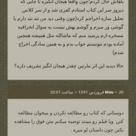
باهاش حال کردم؛چون واقعا هیجان انگیزه تا جایی که
دیروز سر این کتاب استادم کفری شد و از سر کلاس
تحلیل سازه اخراجم کرد(چون وقتی دید من تند تند دارم با
گوشی ور میرم و گوشم بهش نیست یه سوال انحرافیه
مسخره ازم پرسید منم که ماشالله مثل همیشه همچین
آماده بودم نتونستم جواب بدم و به همین سادگی اخراج
شدم)
حالا دیدید این اثر مارتین چقدر هیجان انگیز تشریف داره؟
20 فروردین 1391 — ساعت 20:51
—
Mou
دوستانی که کتاب رو مطالعه نکردن و میخوان مطالعه
کنن ویا فیلم رو ببینند توصیه میکنم متن فوق را مشاهده
نکنن چون داستان لو میره .