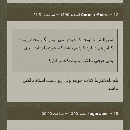
12 اسفند 1390 — ساعت 21:51
—
Curunir-Poirot
سریالشو تا اونجا که دیدم...می تونم بگم محشر بود!
کتابو هم دانلود کردیم باشد که خوشمان آید... :دی
ولی هیچی تالکین نمیشه!عمرناش!
بله،بله،تقریبا کتاب خوبیه ولی رو دست استاد تالکین
نباشد...
15 اسفند 1390 — ساعت 00:40
—
agarwaen