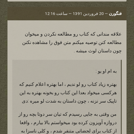
فنگورن
—
20 فروردین 1391 — ساعت 12:16
علاقه مندانی که کتاب رو مطالعه نکردن و میخوان
مطالعه کنن توصیه میکنم متن فوق را مشاهده نکنن
چون داستان لوث میشه .
به ام او یو :
بهتره زیاد کتاب رو لو ندیم ، اما بهتره اعلام کنیم که
هرکسی میخواد بعدا این کتاب رو بخونه بهتره به این
تاپیک سر نزنه ، چون داستان به شدت لو میره :دی
من وقتی به جایی رسیدم که تیان سر دوتا بچه رو از
دروازه آویزون کرده بود میخواستم بالا بیارم ، واقعا
از کتاب برای لحضاتی متنفر شدم ، و کلی ناسزا به