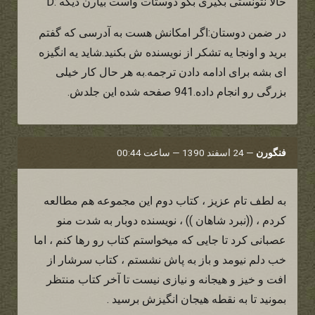
حالا نتونستی بگیری بگو دوستات واست بیارن دیگه :D
در ضمن دوستان:اگر امکانش هست به آدرسی که گفتم
برید و اونجا یه تشکر از نویسنده ش بکنید.شاید یه انگیزه
ای بشه برای ادامه دادن ترجمه.به هر حال کار خیلی
بزرگی رو انجام داده.941 صفحه شده این جلدش.
فنگورن
—
24 اسفند 1390 — ساعت 00:44
به لطف تام عزیز ، کتاب دوم این مجموعه هم مطالعه
کردم ، ((نبرد شاهان )) ، نویسنده دوبار به شدت منو
عصبانی کرد تا جایی که میخواستم کتاب رو رها کنم ، اما
خب دلم نیومد و باز به پاش نشستم ، کتاب سرشار از
افت و خیز و هیجانه و نیازی نیست تا آخر کتاب منتظر
بمونید تا به نقطه هیجان انگیزش برسید .