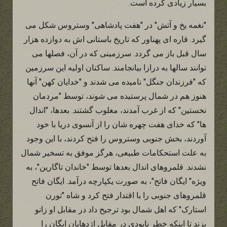
بسیار زیادی کرده است.
"نغمه یخ و آتش" در "هفت پادشاهی" وستروس شکل می
گیرد. قاره ای پهناور که تاریخ باستانی اش به دوازده هزار
سال قبل باز می گردد. سرزمینی که در آن، فصلها می
توانند سالها به درازا بیانجامند. ساکنان اولیه این سرزمین
که "فرزندان جنگل" نامیده می شدند و "خدایان کهن" آنها
هنوز هم در شمال پرستیده می شوند، توسط "مردمان
نخستین" که از غرب آمدند، مغلوب گشتند. بعدها، "اندال
ها" که خدای هفت چهره شان را از آنسوی دریا با خود
آوردند، بخش جنوبی وستروس را فتح کردند، با این وجود
به علت استحکامات طبیعی، هرگز موفق به تسخیر شمال
نشدند. قلمروهای اندال بعدها توسط "خاندان تاگارین"، به
ویژه" ایگان فاتح"، به صورت یکپارچه درآمد. ایگان فاتح
قلمروهای جنوبی را با اقتدار فتح کرد و شاه "تورن
استارک" که اهل شمال بود ترجیح داد در مقابل او زانو
بزند تا اینکه خطر نابودی در مقابل اژدهایان ایگان را