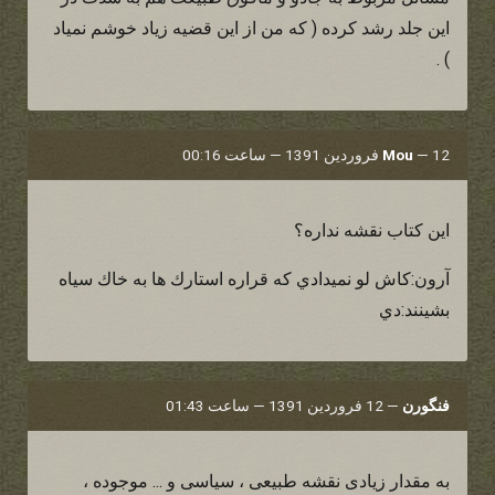
این جلد رشد کرده ( که من از این قضیه زیاد خوشم نمیاد
) .
12 فروردین 1391 — ساعت 00:16
—
Mou
اين كتاب نقشه نداره؟
آرون:كاش لو نميدادي كه قراره استارك ها به خاك سياه
بشينند:دي
فنگورن
—
12 فروردین 1391 — ساعت 01:43
به مقدار زیادی نقشه طبیعی ، سیاسی و ... موجوده ،