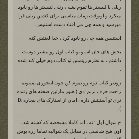
رنلی با لنیستر ها تموم بشه ، رنلی لنیستر ها رو نابود
میکرد و اونوقت زمان مناسبی برای کشتن رنلی فرا
میرسید و همه چی می افتاد دست استنیس .
استنیس همه چی رو نابود کرد ، خدا لعنتش کنه .
بخش های جان اسنو تو کتاب اول رو بیشتر دوست
داشتم ، به نظرم ریتمش تو کتاب دوم خیلی کند شده
.
زودتر کتاب دوم رو تموم کن چون اینجوری نمیتونم
راحت حرف بزنم :دی ( هنوز مارتین صحنه های زننده
تری تو آستینش داره ، امان از استارک های بیچاره :D
) .
ج سوال اول : نه ، اما کاملا مشخصه که کشته شد ،
اون هیج شانسی در مقابل یک شوالیه تماما زره پوش