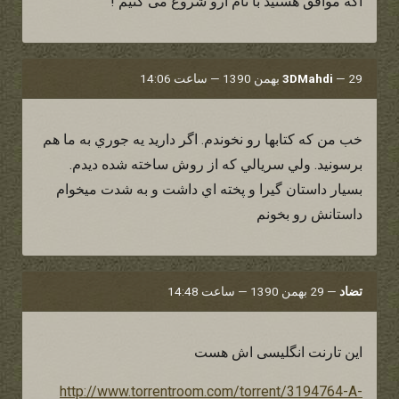
اگه موافق هستید با نام ارو شروع می کنیم !
29 بهمن 1390 — ساعت 14:06
—
3DMahdi
خب من كه كتابها رو نخوندم. اگر داريد يه جوري به ما هم
برسونيد. ولي سريالي كه از روش ساخته شده ديدم.
بسيار داستان گيرا و پخته اي داشت و به شدت ميخوام
داستانش رو بخونم
تضاد
—
29 بهمن 1390 — ساعت 14:48
این تارنت انگلیسی اش هست
http://www.torrentroom.com/torrent/3194764-A-