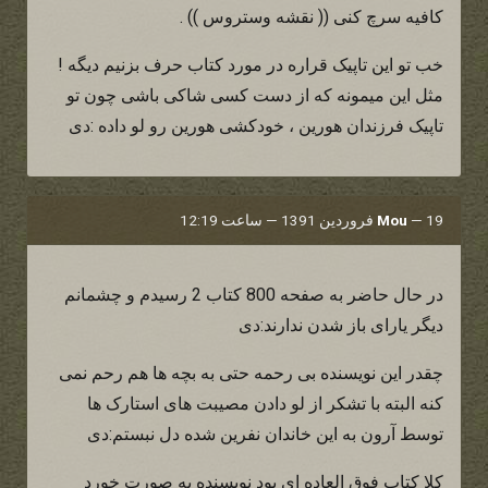
کافیه سرچ کنی (( نقشه وستروس )) .
خب تو این تاپیک قراره در مورد کتاب حرف بزنیم دیگه !
مثل این میمونه که از دست کسی شاکی باشی چون تو
تاپیک فرزندان هورین ، خودکشی هورین رو لو داده :دی
19 فروردین 1391 — ساعت 12:19
—
Mou
در حال حاضر به صفحه 800 کتاب 2 رسیدم و چشمانم
دیگر یارای باز شدن ندارند:دی
چقدر این نویسنده بی رحمه حتی به بچه ها هم رحم نمی
کنه البته با تشکر از لو دادن مصیبت های استارک ها
توسط آرون به این خاندان نفرین شده دل نبستم:دی
کلا کتاب فوق العاده ای بود نویسنده یه صورت خورد