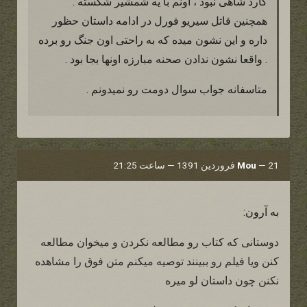
گارد شاهی نبود ، اونم با یه شمشیر شکسته .
همچنین قاتل سیریو فورل در ادامه داستان حظور
داره و این نشون میده که به راحتی اون جنگ رو برده
. واقعا نشون ندادن صحنه مبارزه اونها بجا بود .
متاسفانه جواب سوال دومت رو نمیدونم .
21 فروردین 1391 — ساعت 21:25
—
Mou
به آرون:
دوستانی که کتاب رو مطالعه نکردن و میخوان مطالعه
کنن ویا فیلم رو ببینند توصیه میکنم متن فوق را مشاهده
نکنن چون داستان لو میره