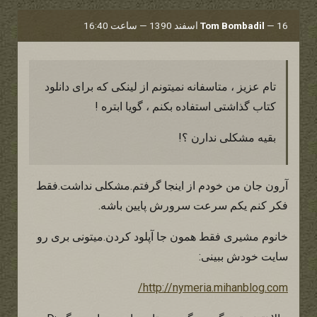
16 اسفند 1390 — ساعت 16:40
—
Tom Bombadil
تام عزیز ، متاسفانه نمیتونم از لینکی که برای دانلود
کتاب گذاشتی استفاده بکنم ، گویا ابتره !
بقیه مشکلی ندارن ؟!
آرون جان من خودم از اینجا گرفتم.مشکلی نداشت.فقط
فکر کنم یکم سرعت سرورش پایین باشه.
خانوم مشیری فقط همون جا آپلود کردن.میتونی بری رو
سایت خودش ببینی:
http://nymeria.mihanblog.com/