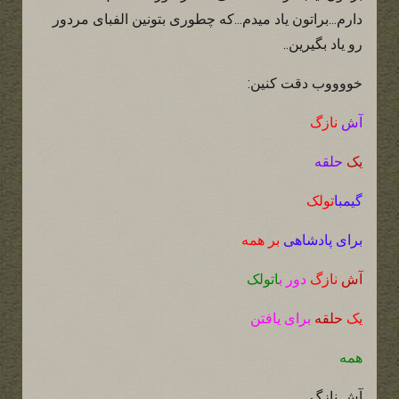
دارم...براتون یاد میدم...که چطوری بتونین الفبای مردور
رو یاد بگیرین..
خووووب دقت کنین:
آش
نازگ
یک
حلقه
گیمبا
تولک
برای پادشاهی
بر همه
آش
نازگ
دور ب
اتولک
یک
حلقه
برای یافتن
همه
آش نازگ