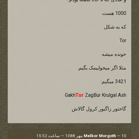
1000 هست
که به شکل
Tor
خونده میشه
مثلا اگر میخواییمک بگیم.
3421 میگیم:
Gakh
Tor
ZagBur Krulgal Ash
گاختور زاگبور کرول گالاش
10 مهر 1388 — ساعت 15:52
—
Melkor Morgoth