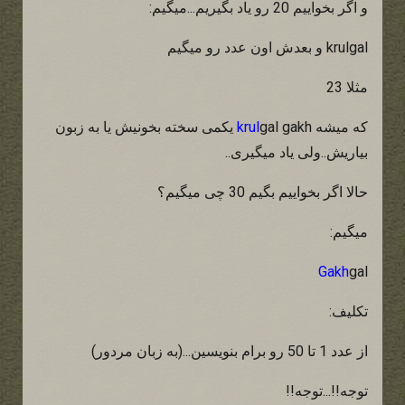
و اگر بخواییم 20 رو یاد بگیریم...میگیم:
krulgal و بعدش اون عدد رو میگیم
مثلا 23
که میشه
krul
gal gakh یکمی سخته بخونیش یا به زبون
بیاریش..ولی یاد میگیری..
حالا اگر بخواییم بگیم 30 چی میگیم؟
میگیم:
Gakh
gal
تکلیف:
از عدد 1 تا 50 رو برام بنویسین...(به زبان مردور)
توجه!!...توجه!!