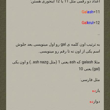
اعداد دو رقمی مثل 11 یا 12 اینجوری هستن:
Gal
ash
=11
Gal
krul
=12
...
به ترتیب اون کلمه ی gal رو اول مینویسی..بعد جلوش
اسم یکی از اون نه تا رقم رو مینویسی..
مثلا galash که ash یعنی 1 (مثل ash nazg...) و اون یکی
(gal) یعنی 10
مثل فارسی:
یاز
ده
دواز
ده