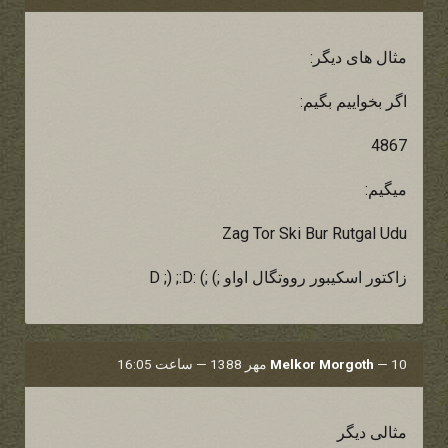
مثال های دیگر:
اگر بخواییم بگیم:
4867
میگیم:
Zag Tor Ski Bur Rutgal Udu
زاکتور اسکیبور رووتگال اواو ;) ;) :D ;) ;:D
10 مهر 1388 — ساعت 16:05
—
Melkor Morgoth
مثالی دیگر