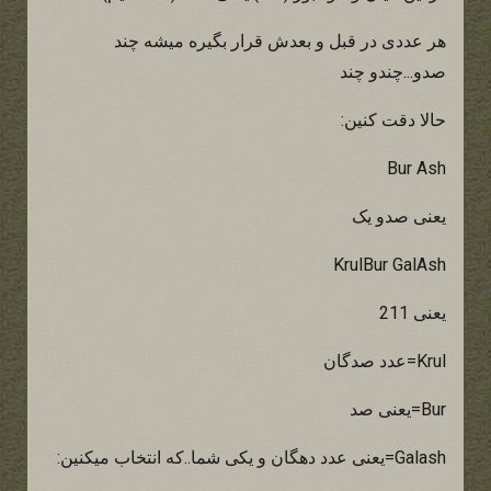
هر عددی در قبل و بعدش قرار بگیره میشه چند
صدو...چندو چند
حالا دقت کنین:
Bur Ash
یعنی صدو یک
KrulBur GalAsh
یعنی 211
Krul=عدد صدگان
Bur=یعنی صد
Galash=یعنی عدد دهگان و یکی شما..که انتخاب میکنین: