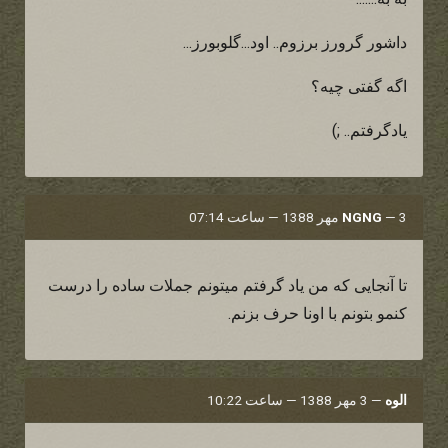
داشور گرورز برزوم.. اود...گلوبورز...
اگه گفتی چیه؟
یادگرفتم.. ;)
3 مهر 1388 — ساعت 07:14
—
NGNG
تا آنجایی که من یاد گرفتم میتونم جملات ساده را درست
کنمو بتونم با اونا حرف بزنم.
الوه
—
3 مهر 1388 — ساعت 10:22