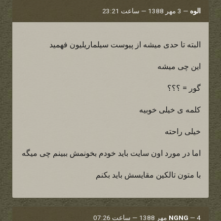
الوه
—
3 مهر 1388 — ساعت 23:21
البته تا حدی میشه از پیوست سیلماریلیون فهمید
این چی میشه
گور = ؟؟؟
کلمه ی خیلی خوبیه
خیلی راحته
اما در مورد اون سایت باید خودم بخونمش ببینم چی میگه
با متون تالکین مقایسش باید بکنم
4 مهر 1388 — ساعت 07:26
—
NGNG