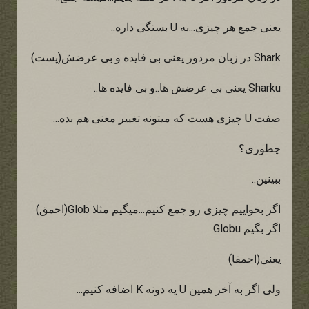
یعنی جمع هر چیزی...به U بستگی داره..
Shark در زبان مردور یعنی بی فایده و بی عرضش(پست)
Sharku یعنی بی عرضش ها..و بی فایده ها..
صفت U چیزی هست که میتونه تغییر معنی هم بده...
چطوری؟
ببینین..
اگر بخواییم چیزی رو جمع کنیم...میگیم مثلا Glob(احمق)
اگر بگیم Globu
یعنی(احمقا)
ولی اگر به آخر همین U یه دونه K اضافه کنیم...