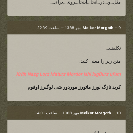
مثل...و....در...آنجا....اینجا....روی....برای....
9 مهر 1388 — ساعت 22:39
—
Melkor Morgoth
تکلیف...
متن زیر را معنی کنید..
Krith Nazg Lorz Maturz Mordor ishi lugBurz ufum
کرید نازگ لورز ماتورز موردور شی لوگبرز اوفوم
10 مهر 1388 — ساعت 14:01
—
Melkor Morgoth