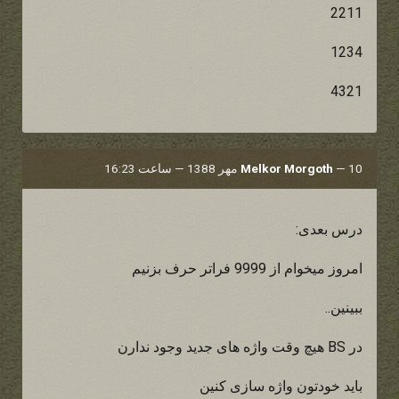
2211
1234
4321
10 مهر 1388 — ساعت 16:23
—
Melkor Morgoth
درس بعدی:
امروز میخوام از 9999 فراتر حرف بزنیم
ببینین..
در BS هیچ وقت واژه های جدید وجود ندارن
باید خودتون واژه سازی کنین