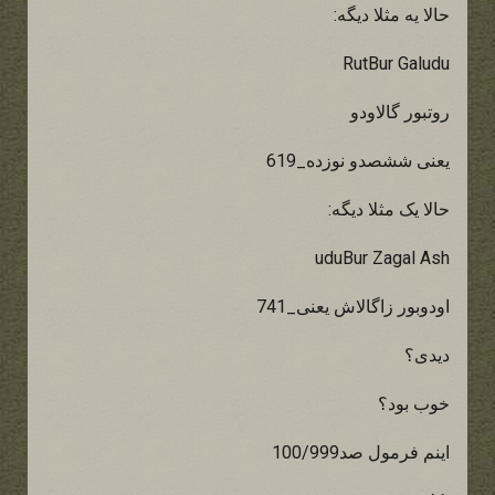
حالا یه مثلا دیگه:
RutBur Galudu
روتبور گالاودو
یعنی ششصدو نوزده_619
حالا یک مثلا دیگه:
uduBur Zagal Ash
اودوبور زاگالاش یعنی_741
دیدی؟
خوب بود؟
اینم فرمول صد100/999