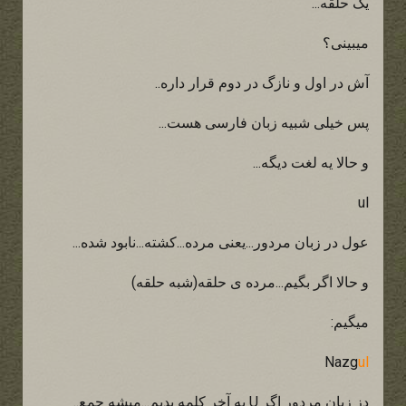
یک حلقه...
میبینی؟
آش در اول و نازگ در دوم قرار داره..
پس خیلی شبیه زبان فارسی هست...
و حالا یه لغت دیگه...
ul
عول در زبان مردور...یعنی مرده...کشته...نابود شده...
و حالا اگر بگیم...مرده ی حلقه(شبه حلقه)
میگیم:
Nazg
ul
دز زبان مردور اگر U به آخر کلمه بدیم...میشه جمع..