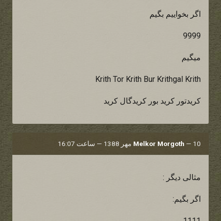
اگر بخواییم بگیم
9999
میگیم
Krith Tor Krith Bur Krithgal Krith
کریدتور کرید بور کریدگال کرید
10 مهر 1388 — ساعت 16:07
—
Melkor Morgoth
مثالی دیگر :
اگر بگیم:
1111