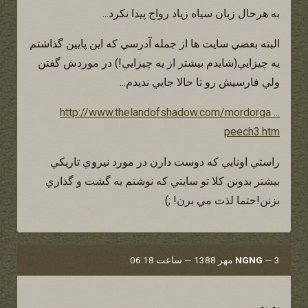
به هرحال زبان سياه زياد رواج پيدا نكرد...
البته بعضي سايت ها از جمله آدرسي كه اين پايين گذاشتم
يه چيزايي(شايدم بيشتر از يه چيزايي!) در موردش گفتن
ولي فارسيش رو تا حالا جايي نديدم...
http://www.thelandofshadow.com/mordorga ...
peech3.htm
راستي اونايي كه دوست دارن در مورد نيروي تاريكي
بيشتر بدونن كلا تو سايتي كه نوشتم يه گشت و گذاري
بزنن!حتما لذت مي برن! ;)
3 مهر 1388 — ساعت 06:18
—
NGNG
به به.......