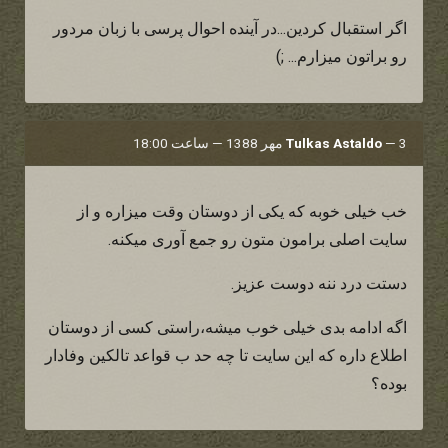
اگر استقبال کردین...در آینده احوال پرسی با زبان مردور
رو براتون میزارم... ;)
3 مهر 1388 — ساعت 18:00
—
Tulkas Astaldo
خب خیلی خوبه که یکی از دوستان وقت میزاره و از
سایت اصلی برامون متون رو جمع آوری میکنه.
دستت درد ننه دوست عزیز.
اگه ادامه بدی خیلی خوب میشه،راستی کسی از دوستان
اطلاع داره که این سایت تا چه حد ب قواعد تالکین وفادار
بوده؟