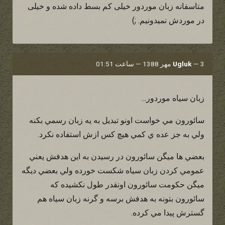
متاسفانه زبان موردور خیلی کم بسط داده شده و خیلی
در موردش نمیدونیم. ;)
3 مهر 1388 — ساعت 01:51
—
Ugluk
زبان سياه موردور...
سائورون مي خواست اونو تبديل به يه زبان رسمي بكنه
ولي به جز عده ي كمي هيچ كس ازش استفاده نكرد.
بعضي ها ميگن سائورون در رسيدن به اين هدفش يعني
عمومي كردن زبان سياه شكست خورده ولي بعضي ديگه
ميگن حكومت سائورون اونقدر طول نكشيده كه
سائورون بتونه به هدفش برسه و گرنه زبان سياه هم
گسترش پيدا مي كرده.