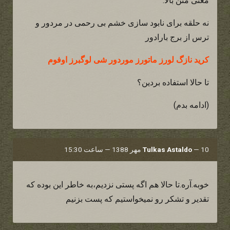
معنی متن بالا:
نه حلقه برای نابود سازی خشم بی رحمی در مردور و
ترس از برج بارادور
کرید نازگ لورز ماتورز موردور شی لوگبرز اوفوم
تا حالا استفاده بردین؟
(ادامه بدم)
10 مهر 1388 — ساعت 15:30
—
Tulkas Astaldo
خوبه.آره.تا حالا هم اگه پستی نزدیم،به خاطر این بوده که
تقدیر و تشکر رو نمیخواستیم که پست بزنیم