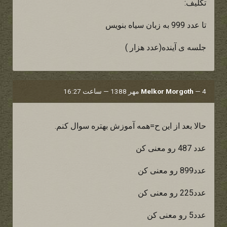
تکلیف:
تا عدد 999 به زبان سیاه بنویس
جلسه ی آینده(عدد هزار )
4 مهر 1388 — ساعت 16:27
—
Melkor Morgoth
حالا بعد از این ح=همه آموزش بهتره سوال کنم.
عدد 487 رو معنی کن
عدد899 رو معنی کن
عدد225 رو معنی کن
عدد5 رو معنی کن