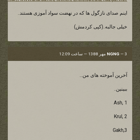
اینم صدای نازگول ها که در نهضت سواد آموزی هستند..
خیلی جالبه..(کپی کردمش)
3 مهر 1388 — ساعت 12:09
—
NGNG
آخرین آموخته های من...
ببینین..
Ash, 1
Krul, 2
Gakh,3