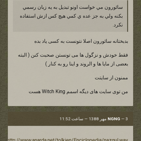
سائورون مي خواست اونو تبديل به يه زبان رسمي
بكنه ولي به جز عده ي كمي هيچ كس ازش استفاده
نكرد.
بدبختانه سائورون اصلا نتونست به کسی یاد بده
فقط خودش و نزگول ها می تونستن صحبت کنن ( البته
بعضی از مایا ها و الروند و اینا رو به کنار )
ممنون از سایتت
من توی سایت های دیگه اسمم Witch King هست
3 مهر 1388 — ساعت 11:52
—
NGNG
http://www.anarda.net/tolkien/Enciclopedia/nazgul.wav