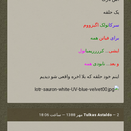
یک حلقه
سرکا
تولک
اگبزووم
برای
فیاتن
همه
ایشی
....
کرررریمبا
تول
و بعد
....
نابودی
همه
اینم خود حلقه که بلا اخره واقعی شو دیدیم
2 مهر 1388 — ساعت 18:06
—
Tulkas Astaldo