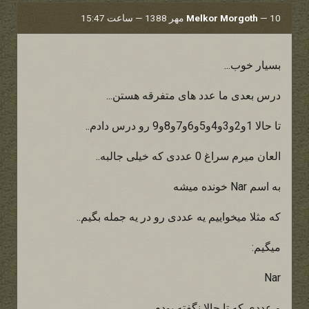
10 مهر 1388 — ساعت 15:47
—
Melkor Morgoth
بسیار خوب...
درس بعدی ما عدد های متفرقه هستن...
تا حالا 1و2و3و4و5و6و7و8و9 رو درس دادم..
العان میرم سراغ 0 عددی که خیلی جالبه..
به اسم Nar خونده میشه
که مثلا میخواییم یه عددی رو در یه جمله بگیم..
میگیم:
Nar
و عددی که تا حالا نگفته بودم..