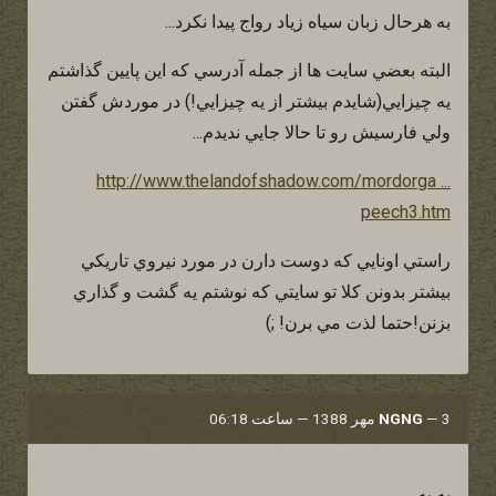
به هرحال زبان سياه زياد رواج پيدا نكرد...
البته بعضي سايت ها از جمله آدرسي كه اين پايين گذاشتم
يه چيزايي(شايدم بيشتر از يه چيزايي!) در موردش گفتن
ولي فارسيش رو تا حالا جايي نديدم...
http://www.thelandofshadow.com/mordorga ...
peech3.htm
راستي اونايي كه دوست دارن در مورد نيروي تاريكي
بيشتر بدونن كلا تو سايتي كه نوشتم يه گشت و گذاري
بزنن!حتما لذت مي برن! ;)
3 مهر 1388 — ساعت 06:18
—
NGNG
به به.......