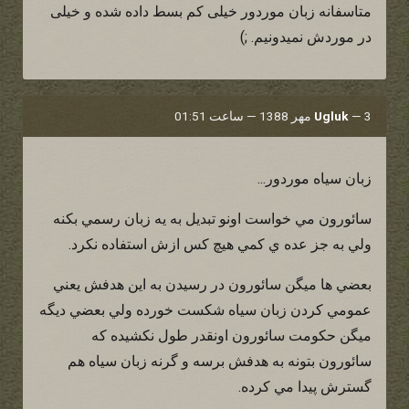
متاسفانه زبان موردور خیلی کم بسط داده شده و خیلی
در موردش نمیدونیم. ;)
3 مهر 1388 — ساعت 01:51
—
Ugluk
زبان سياه موردور...
سائورون مي خواست اونو تبديل به يه زبان رسمي بكنه
ولي به جز عده ي كمي هيچ كس ازش استفاده نكرد.
بعضي ها ميگن سائورون در رسيدن به اين هدفش يعني
عمومي كردن زبان سياه شكست خورده ولي بعضي ديگه
ميگن حكومت سائورون اونقدر طول نكشيده كه
سائورون بتونه به هدفش برسه و گرنه زبان سياه هم
گسترش پيدا مي كرده.