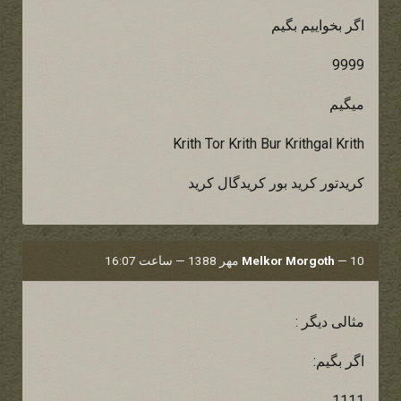
اگر بخواییم بگیم
9999
میگیم
Krith Tor Krith Bur Krithgal Krith
کریدتور کرید بور کریدگال کرید
10 مهر 1388 — ساعت 16:07
—
Melkor Morgoth
مثالی دیگر :
اگر بگیم:
1111