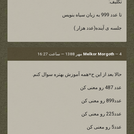
تکلیف:
تا عدد 999 به زبان سیاه بنویس
جلسه ی آینده(عدد هزار )
4 مهر 1388 — ساعت 16:27
—
Melkor Morgoth
حالا بعد از این ح=همه آموزش بهتره سوال کنم.
عدد 487 رو معنی کن
عدد899 رو معنی کن
عدد225 رو معنی کن
عدد5 رو معنی کن