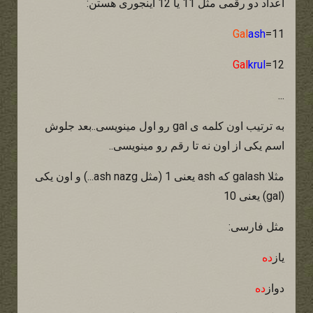
اعداد دو رقمی مثل 11 یا 12 اینجوری هستن:
Gal
ash
=11
Gal
krul
=12
...
به ترتیب اون کلمه ی gal رو اول مینویسی..بعد جلوش
اسم یکی از اون نه تا رقم رو مینویسی..
مثلا galash که ash یعنی 1 (مثل ash nazg...) و اون یکی
(gal) یعنی 10
مثل فارسی:
یاز
ده
دواز
ده