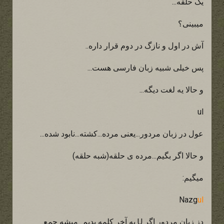
یک حلقه...
میبینی؟
آش در اول و نازگ در دوم قرار داره..
پس خیلی شبیه زبان فارسی هست...
و حالا یه لغت دیگه...
ul
عول در زبان مردور...یعنی مرده...کشته...نابود شده...
و حالا اگر بگیم...مرده ی حلقه(شبه حلقه)
میگیم:
Nazg
ul
دز زبان مردور اگر U به آخر کلمه بدیم...میشه جمع..