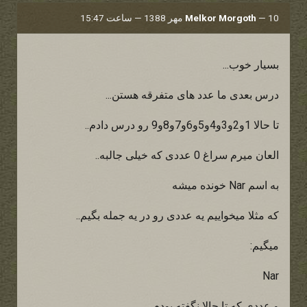
10 مهر 1388 — ساعت 15:47
—
Melkor Morgoth
بسیار خوب...
درس بعدی ما عدد های متفرقه هستن...
تا حالا 1و2و3و4و5و6و7و8و9 رو درس دادم..
العان میرم سراغ 0 عددی که خیلی جالبه..
به اسم Nar خونده میشه
که مثلا میخواییم یه عددی رو در یه جمله بگیم..
میگیم:
Nar
و عددی که تا حالا نگفته بودم..