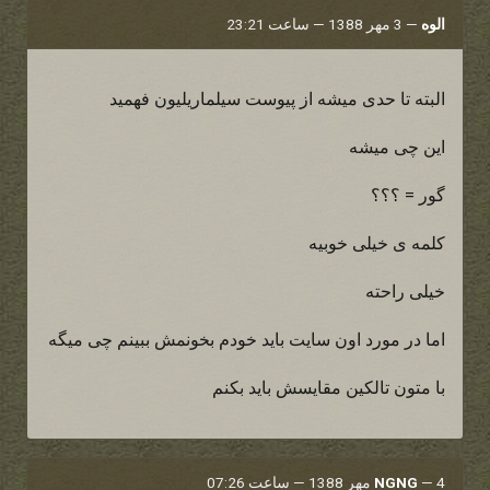
الوه
—
3 مهر 1388 — ساعت 23:21
البته تا حدی میشه از پیوست سیلماریلیون فهمید
این چی میشه
گور = ؟؟؟
کلمه ی خیلی خوبیه
خیلی راحته
اما در مورد اون سایت باید خودم بخونمش ببینم چی میگه
با متون تالکین مقایسش باید بکنم
4 مهر 1388 — ساعت 07:26
—
NGNG