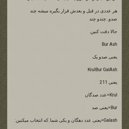
هر عددی در قبل و بعدش قرار بگیره میشه چند
صدو...چندو چند
حالا دقت کنین:
Bur Ash
یعنی صدو یک
KrulBur GalAsh
یعنی 211
Krul=عدد صدگان
Bur=یعنی صد
Galash=یعنی عدد دهگان و یکی شما..که انتخاب میکنین: