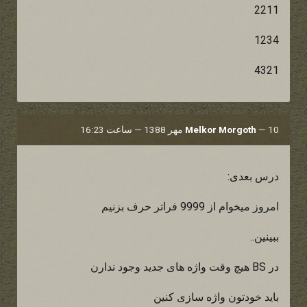
2211
1234
4321
10 مهر 1388 — ساعت 16:23
—
Melkor Morgoth
درس بعدی:
امروز میخوام از 9999 فراتر حرف بزنیم
ببینین..
در BS هیچ وقت واژه های جدید وجود ندارن
باید خودتون واژه سازی کنین