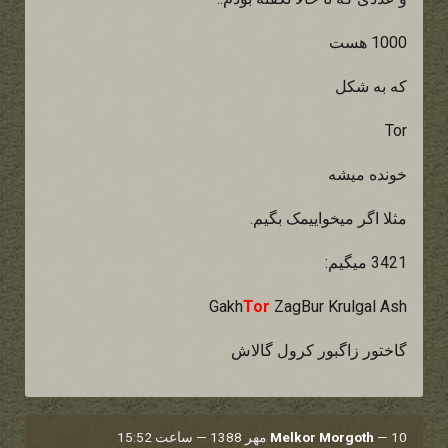
1000 هست
که به شکل
Tor
خونده میشه
مثلا اگر میخواییمک بگیم.
3421 میگیم:
Gakh
Tor
ZagBur Krulgal Ash
گاختور زاگبور کرول گالاش
10 مهر 1388 — ساعت 15:52
—
Melkor Morgoth