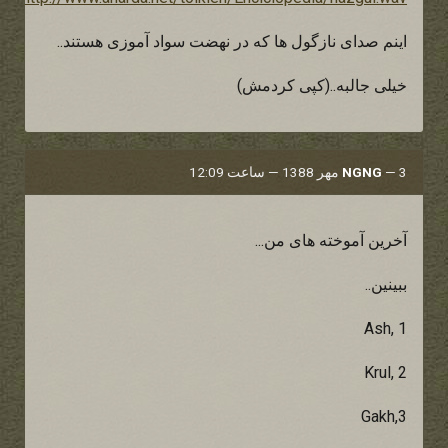
اینم صدای نازگول ها که در نهضت سواد آموزی هستند..
خیلی جالبه..(کپی کردمش)
3 مهر 1388 — ساعت 12:09
—
NGNG
آخرین آموخته های من...
ببینین..
Ash, 1
Krul, 2
Gakh,3