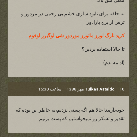
معنی متن بالا:
نه حلقه برای نابود سازی خشم بی رحمی در مردور و
ترس از برج بارادور
کرید نازگ لورز ماتورز موردور شی لوگبرز اوفوم
تا حالا استفاده بردین؟
(ادامه بدم)
10 مهر 1388 — ساعت 15:30
—
Tulkas Astaldo
خوبه.آره.تا حالا هم اگه پستی نزدیم،به خاطر این بوده که
تقدیر و تشکر رو نمیخواستیم که پست بزنیم