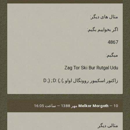
مثال های دیگر:
اگر بخواییم بگیم:
4867
میگیم:
Zag Tor Ski Bur Rutgal Udu
زاکتور اسکیبور رووتگال اواو ;) ;) :D ;) ;:D
10 مهر 1388 — ساعت 16:05
—
Melkor Morgoth
مثالی دیگر