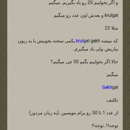
و اگر بخواییم 20 رو یاد بگیریم...میگیم:
krulgal و بعدش اون عدد رو میگیم
مثلا 23
که میشه
krul
gal gakh یکمی سخته بخونیش یا به زبون
بیاریش..ولی یاد میگیری..
حالا اگر بخواییم بگیم 30 چی میگیم؟
میگیم:
Gakh
gal
تکلیف:
از عدد 1 تا 50 رو برام بنویسین...(به زبان مردور)
توجه!!...توجه!!