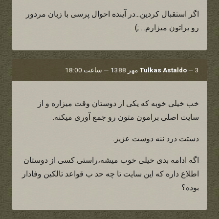
اگر استقبال کردین...در آینده احوال پرسی با زبان مردور
رو براتون میزارم... ;)
3 مهر 1388 — ساعت 18:00
—
Tulkas Astaldo
خب خیلی خوبه که یکی از دوستان وقت میزاره و از
سایت اصلی برامون متون رو جمع آوری میکنه.
دستت درد ننه دوست عزیز.
اگه ادامه بدی خیلی خوب میشه،راستی کسی از دوستان
اطلاع داره که این سایت تا چه حد ب قواعد تالکین وفادار
بوده؟