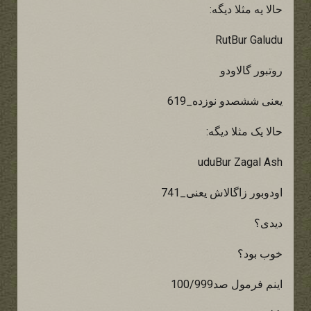
حالا یه مثلا دیگه:
RutBur Galudu
روتبور گالاودو
یعنی ششصدو نوزده_619
حالا یک مثلا دیگه:
uduBur Zagal Ash
اودوبور زاگالاش یعنی_741
دیدی؟
خوب بود؟
اینم فرمول صد100/999