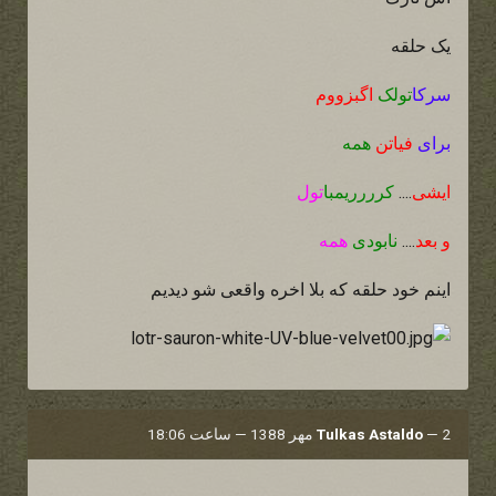
یک حلقه
سرکا
تولک
اگبزووم
برای
فیاتن
همه
ایشی
....
کرررریمبا
تول
و بعد
....
نابودی
همه
اینم خود حلقه که بلا اخره واقعی شو دیدیم
2 مهر 1388 — ساعت 18:06
—
Tulkas Astaldo