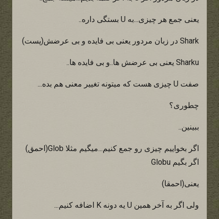
یعنی جمع هر چیزی...به U بستگی داره..
Shark در زبان مردور یعنی بی فایده و بی عرضش(پست)
Sharku یعنی بی عرضش ها..و بی فایده ها..
صفت U چیزی هست که میتونه تغییر معنی هم بده...
چطوری؟
ببینین..
اگر بخواییم چیزی رو جمع کنیم...میگیم مثلا Glob(احمق)
اگر بگیم Globu
یعنی(احمقا)
ولی اگر به آخر همین U یه دونه K اضافه کنیم...