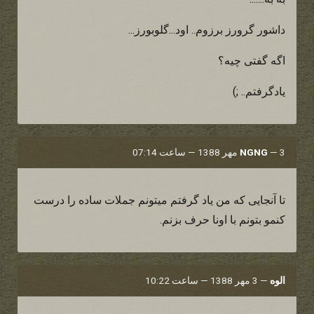
داشور گرورز برزوم.. اود...گلوبورز...
اگه گفتی چیه؟
یادگرفتم.. ;)
3 مهر 1388 — ساعت 07:14
—
NGNG
تا آنجایی که من یاد گرفتم میتونم جملات ساده را درست
کنمو بتونم با اونا حرف بزنم.
الوه
—
3 مهر 1388 — ساعت 10:22