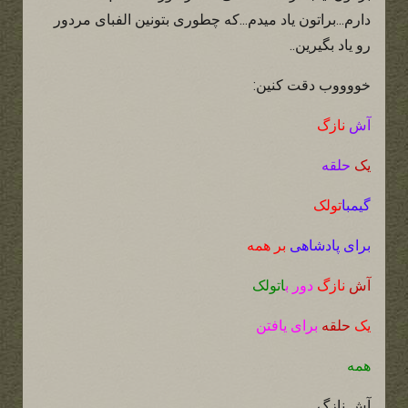
دارم...براتون یاد میدم...که چطوری بتونین الفبای مردور
رو یاد بگیرین..
خووووب دقت کنین:
آش
نازگ
یک
حلقه
گیمبا
تولک
برای پادشاهی
بر همه
آش
نازگ
دور ب
اتولک
یک
حلقه
برای یافتن
همه
آش نازگ