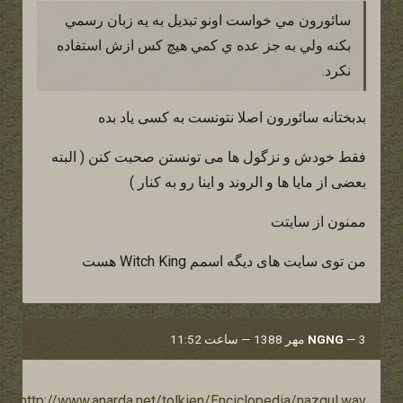
سائورون مي خواست اونو تبديل به يه زبان رسمي
بكنه ولي به جز عده ي كمي هيچ كس ازش استفاده
نكرد.
بدبختانه سائورون اصلا نتونست به کسی یاد بده
فقط خودش و نزگول ها می تونستن صحبت کنن ( البته
بعضی از مایا ها و الروند و اینا رو به کنار )
ممنون از سایتت
من توی سایت های دیگه اسمم Witch King هست
3 مهر 1388 — ساعت 11:52
—
NGNG
http://www.anarda.net/tolkien/Enciclopedia/nazgul.wav