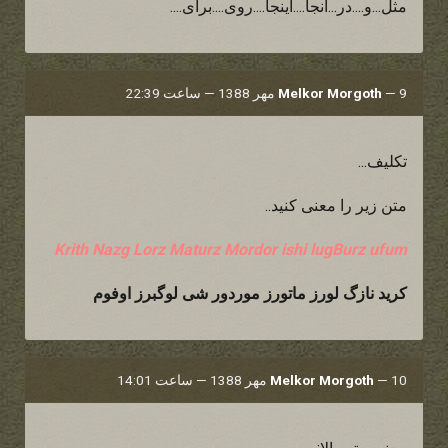
مثل...و....در...آنجا....اینجا....روی....برای....
9 مهر 1388 — ساعت 22:39
—
Melkor Morgoth
تکلیف...
متن زیر را معنی کنید..
Krith Nazg Lorz Maturz Mordor ishi lugBurz ufum
کرید نازگ لورز ماتورز موردور شی لوگبرز اوفوم
10 مهر 1388 — ساعت 14:01
—
Melkor Morgoth