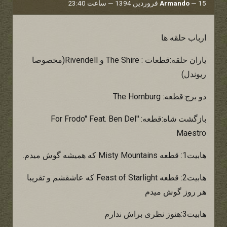
15 فروردین 1394 — ساعت 23:40
—
Armando
ارباب حلقه ها
یاران حلقه:قطعات : The Shire و Rivendell(مخصوصا
ریوندل)
دو برج:قطعه: The Hornburg
بازگشت شاه:قطعه: ''For Frodo'' Feat. Ben Del
Maestro
هابیت1: قطعه Misty Mountains که همیشه گوش میدم.
هابیت2: قطعه Feast of Starlight که عاشقشم و تقریبا
هر روز گوش میدم
هابیت3:هنوز نظری براش ندارم