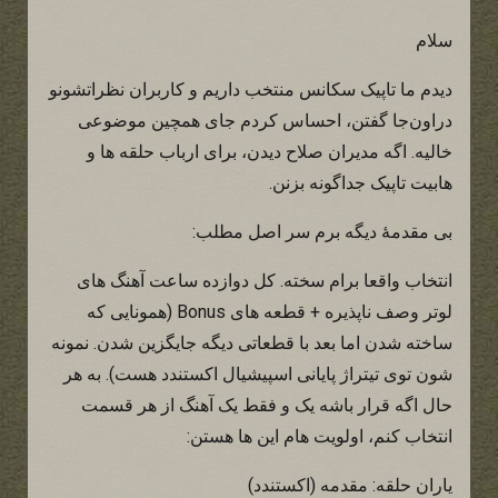
سلام
دیدم ما تاپیک سکانس منتخب داریم و کاربران نظراتشونو
دراون‌جا گفتن، احساس کردم جای همچین موضوعی
خالیه. اگه مدیران صلاح دیدن، برای ارباب حلقه ها و
هابیت تاپیک جداگونه بزنن.
بی مقدمۀ دیگه برم سر اصل مطلب:
انتخاب واقعا برام سخته. کل دوازده ساعت آهنگ های
لوتر وصف ناپذیره + قطعه های Bonus (همونایی که
ساخته شدن اما بعد با قطعاتی دیگه جایگزین شدن. نمونه
شون توی تیتراژ پایانی اسپیشیال اکستندد هست). به هر
حال اگه قرار باشه یک و فقط یک آهنگ از هر قسمت
انتخاب کنم، اولویت هام این ها هستن:
یاران حلقه: مقدمه (اکستندد)