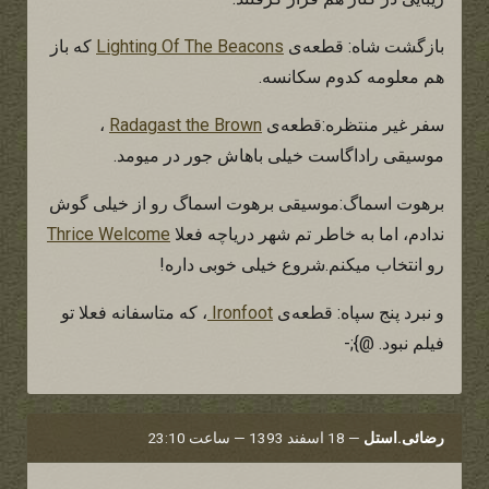
بازگشت شاه: قطعه‌ی
Lighting Of The Beacons
که باز
هم معلومه کدوم سکانسه.
سفر غیر منتظره:قطعه‌ی
Radagast the Brown
،
موسیقی راداگاست خیلی باهاش جور در میومد.
برهوت اسماگ:موسیقی برهوت اسماگ رو از خیلی گوش
ندادم، اما به خاطر تم شهر دریاچه فعلا
Thrice Welcome
رو انتخاب میکنم.شروع خیلی خوبی داره!
و نبرد پنج سپاه: قطعه‌ی
Ironfoot
، که متاسفانه فعلا تو
فیلم نبود. @};-
رضائی.استل
—
18 اسفند 1393 — ساعت 23:10