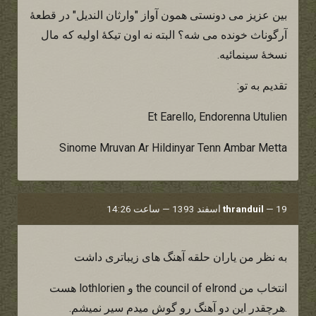
بین عزیز می دونستی همون آواز "وارثان الندیل" در قطعۀ
آرگوناث خونده می شه؟ البته نه اون تیکۀ اولیه که مال
نسخۀ سینمائیه.
تقدیم به تو:
Et Earello, Endorenna Utulien
Sinome Mruvan Ar Hildinyar Tenn Ambar Metta
19 اسفند 1393 — ساعت 14:26
—
thranduil
به نظر من یاران حلقه آهنگ های زیباتری داشت
انتخاب من the council of elrond و lothlorien هست
.هرچقدر این دو آهنگ رو گوش میدم سیر نمیشم.