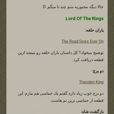
حالا دیگه مجبوریه منم چند تا میگم :D
Lord Of The Rings
یاران حلقه:
The Road Goes Ever On
توضیح میخواد؟ کل داستان یاران حلقه رو میشه ازین
قطعه دریافت کرد.
دو برج:
Theoden King
دو برج خوب زیاد داره گفتم یک حماسی هم بیارم. این
قطعه از حماسی ترین تم هاست.
بازگشت شاه: