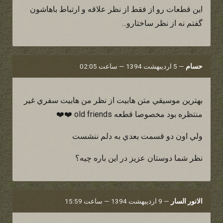
این قطعات رو از فقط از نظر علاقه و ارتباط باهاشون
گفتم نه از نظر ساختارو...
حسام
—
5 اردیبهشت 1394 — ساعت 02:05
بهترين موسيقي متن هابيت از نظر من هابيت سفري غير
منتظره بود مخصوصا قطعه old friends ❤️❤️
ولي اون دو قسمت بعدي به دلم ننشست
نظر شما دوستان عزيز در اين باره چيه؟
الانور السار
—
9 اردیبهشت 1394 — ساعت 15:59