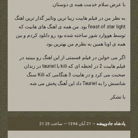
با عرض سلام خدمت همه ی دوستان.
به نظر من در فیلم هابیت زیبا ترین وتاثیر گذار ترین اهنگ
feast of star light بود. من همه ی اهنگ های هابیت که
توسط هووارد شور ساخته شده بود رو دانلود کردم و بین
همه ی اونا همین به نظرم من بهترین بود.
اگر می خواین در فیلم قسمتی از این اهنگ رو ببینید در
فیلم هابیت 2 در لحظه ای که kili با tauriel در زندان
صحبت می کرد و در هابیت 3 هنگامی که Kili سنگ
شانسش را به Tauriel داد این آهنگ پخش می شه.
با تشکر
پادشاه جادوپیشه
—
21 آبان 1394 — ساعت 21:23