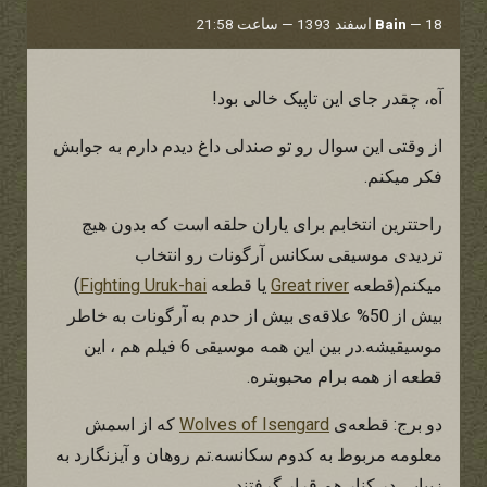
18 اسفند 1393 — ساعت 21:58
—
Bain
آه، چقدر جای این تاپیک خالی بود!
از وقتی این سوال رو تو صندلی داغ دیدم دارم به جوابش
فکر میکنم.
راحتترین انتخابم برای یاران حلقه است که بدون هیچ
تردیدی موسیقی سکانس آرگونات رو انتخاب
میکنم(قطعه
Great river
یا قطعه
Fighting Uruk-hai
)
بیش از 50% علاقه‌ی بیش از حدم به آرگونات به خاطر
موسیقیشه.در بین این همه موسیقی 6 فیلم هم ، این
قطعه از همه برام محبوبتره.
دو برج: قطعه‌ی
Wolves of Isengard
که از اسمش
معلومه مربوط به کدوم سکانسه.تم روهان و آیزنگارد به
زیبایی در کنار هم قرار گرفتند.