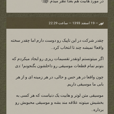
در مورد هابیت هم بعدا نظر میدم. @};-
تور
—
19 اسفند 1393 — ساعت 22:29
چقدر شرکت در این تاپیک رو دوست دارم اما چقدر سخته
واقعا! نمیشه چند تا انتخاب کرد...
اگر میتونستم اونقدر تقسیمات ریزی رو ایجاد میکردم که
بتونم تمام قطعات موسیقی رو داخلشون بگنجونم! :دی
چون واقعا در هر حس و حالی، در هر زمینه ای و از هر
بابی ما موسیقی داریم.
موسیقی متن لوتر و هابیت یک دنیاست که هر کسی به
بخشیش میتونه علاقه مند بشه و موسیقی محبوبش رو
برداره...