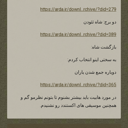
https://arda.ir/downl...rchive/?did=279
دو برج: شاه ثئودن
https://arda.ir/downl...rchive/?did=389
بازگشت شاه:
به سختی اینو انتخاب کردم:
دوباره جمع شدن یاران
https://arda.ir/downl...rchive/?did=365
در مورد هابیت باید بیشتر بشنوم تا بتونم نظرمو گم و
همچنین موسیقی های اکستندد رو نشنیدم.