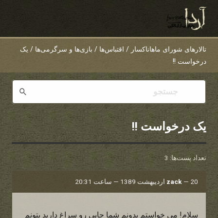
تالارهای شورای ماهاناکسار
/
اقتباس‌ها
/
بازی‌ها و سرگرمی‌ها
/
یک
درخواست !!
یک درخواست !!
تعداد پست‌ها: 3
20 اردیبهشت 1389 — ساعت 20:31
—
zack
سلام! می خواستم بدونم شما جایی رو سراغ دارید بتونم