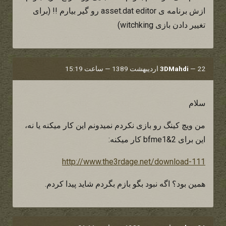
ازش برنامه ی asset.dat editor رو گیر بیارم !! (برای
تغییر دادن بازی witchking)
22 اردیبهشت 1389 — ساعت 15:19
—
3DMahdi
سلام
من ویچ کینگ رو بازی نکردم نمیدونم این کار میکنه یا نه،
این برای bfme1&2 کار میکنه:
http://www.the3rdage.net/download-111
همین بود؟ اگه نبود بگو بازم بگردم شاید پیدا کردم.