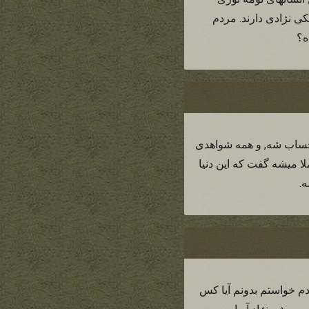
یکی نژادی دارند. مردم
ه؟
 حساب شه, و همه شواهدی
لا میشه گفت که این دنیا
ه.
دادم خواستم بدونم آیا کس