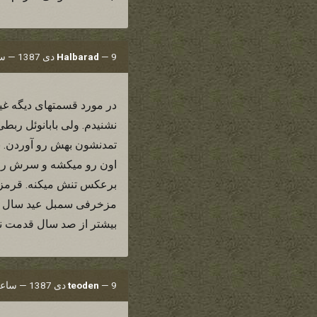
9 دی 1387 — ساعت 19:28
—
Halbarad
در مورد قسمتهای دیگه غیر 
نشنیدم. ولی بابانوئل ربطی
تمدنشون بهش رو آوردن. ب
اون رو میکشه و سرش رو ت
برعکس تنش میکنه. قرمز
مزخرفی سمبل عید سال نو غ
بیشتر از صد سال قدمت ندا
9 دی 1387 — ساعت 19:28
—
teoden