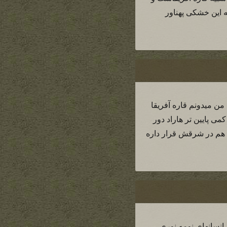
 این خشکی پهناور
 من میدونم قاره آفریقا
می پایین تر هاراد دور
 هم در شرقش قرار داره
انسانهای نومه نوری