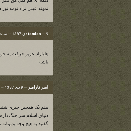
دیگه ای هم مثل من فکر میکن
نمونه عینی نژاد نومه نور
9 دی 1387 — ساعت 19:25
—
teoden
باشه
امیر فارامیر
—
9 دی 1387 — ساعت 19:26
منم یک همچین چیزی شنیده 
دنیای اسلام سر جنگ داره.م
گفتید به هیچ وجه بدبینانه