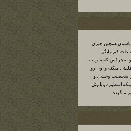
ن باستان همچین چیزی
به علت کم مایگی
 و به هرکس که میرسه
فتی میکنه و اون رو
چین شخصیت وحشی و
نکه اسطوره بابانوئل
ر میگرده.