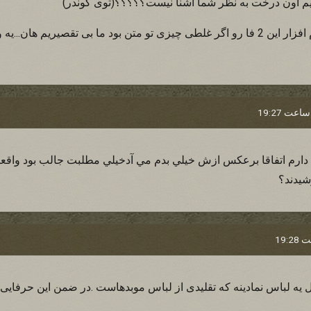
 اون درخت به نظر شما آشنا نيست؟؟؟؟؟(توی گوندر)
خدا بگم چيکار کنه اين نرم افزار اين 2 فا رو اگر غلطی چيزی تو متن بود ما بی تقصيريم
 دارم اتفاقا برعكس ازش خيلي بدم مي آدخيلي مطلبت جالب بود واقع
شيدند؟
 يه لباس نمادينه که تقليدی از لباس موبدهاست .در ضمن اين حرفايی که