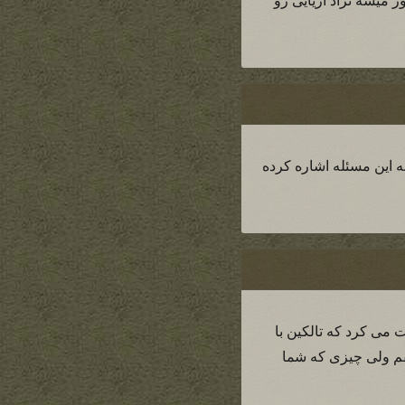
ور میشه نژاد آریایی رو
بود.منم bat موافقم ممکنه نمادين به اين مسئله اشاره کرده
 می کرد که تالکین با
لفم ولی چیزی که شما