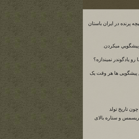
 پرنده در ايران باستان
 پيشگويي ميکردن.
و يادگوندر نميندازه؟
س پيشگويی ها هر وقت يک
ون تاريخ تولد
ريسمس و ستاره بالای