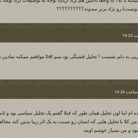
ه یا نه؟ آیا واقعا تالکین هم نژاد آریا(با توجه به توصیفات نژاد نومه ن
 دونست) رو نژاد برتر میدونه؟؟؟؟؟؟؟؟؟؟
هلباراد عزيز حرفت يه جوريی به دلم نشست ! تحليل قشنگی 
ام اما اون تحلیل همان طور که قبلا گفتم یک تحلیل سیاسی بود و ثابت
ن کلا با تحلیل هایی که انسان رو نسبت به یک اثر زیبا بدبین کنه مخا
 نبود و من بسیار خوشم اومد.