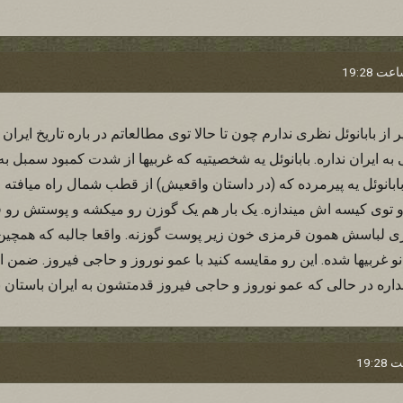
از بابانوئل نظری ندارم چون تا حالا توی مطالعاتم در باره تاریخ ایرا
 به ایران نداره. بابانوئل یه شخصیتیه که غربیها از شدت کمبود سمبل 
ابانوئل یه پیرمرده که (در داستان واقعیش) از قطب شمال راه میافته
وی کیسه اش میندازه. یک بار هم یک گوزن رو میکشه و پوستش رو قل
ی لباسش همون قرمزی خون زیر پوست گوزنه. واقعا جالبه که هم
ربیها شده. این رو مقایسه کنید با عمو نوروز و حاجی فیروز. ضمن ای
ره در حالی که عمو نوروز و حاجی فیروز قدمتشون به ایران باستان ب