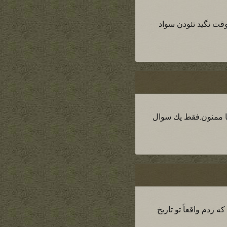
 هان...يه وقت نگيد تئودن سواد
ا ممنون.فقط يك سوال
 زدم واقعاً تو تاريخ