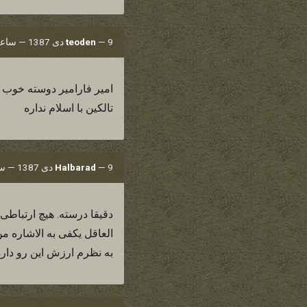
9 دی 1387 — ساعت 19:26
—
teoden
امير فارامير دوسته خوب 
تالکين با اسلام نداره
9 دی 1387 — ساعت 19:27
—
Halbarad
دقیقا درسته. هیچ ارتباطی 
العاقل یکفی به الاشاره 
به نظرم ارزش این رو داره