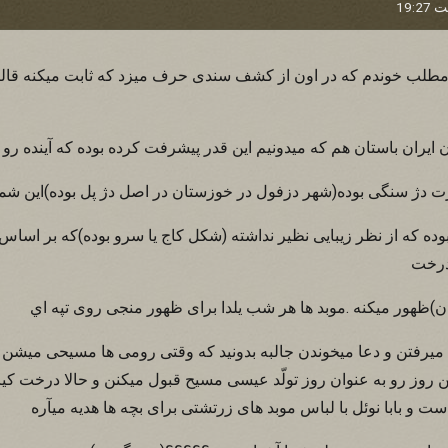
 مطلب خوندم که در اون از کشف سندی حرف ميزد که ثابت ميکنه قاليچه
ايران باستان هم که ميدونيم اين قدر پيشرفت کرده بوده که آينده رو
 دژ سنگی بوده(شهر دزفول در خوزستان در اصل دژ پل بوده)اين شما ر
بوده که از نظر زيبايی نظير نداشته (شکل کاج يا سرو بوده)که بر اسا
درخت
)ظهور ميکنه .موبد ها هر شب يلدا برای ظهور منجی روی تپه اي
ميرفتن و دعا ميخوندن جالبه بدونيد که وقتی رومی ها مسيحی ميشن چ
 روز رو به عنوان روز تولّد عيسی مسيح قبول ميکنن و حالا درخت کي
 و بابا نوئل با لباس موبد های زرتشتی برای بچه ها هديه ميآره