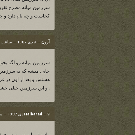
سرزمین میانه مطرح تقریب
کجاست و چه نام دارد و چ
آرون
—
9 دی 1387 — ساعت 19:24
سرزمین میانه رو اگه بخوای
جایی میشه که به سرزمین ای
هستش و بعد از اون در غر
. و این سرزمین خیلی خشک
9 دی 1387 — ساعت 19:25
—
Halbarad
راستش بانو من یه سری فکر