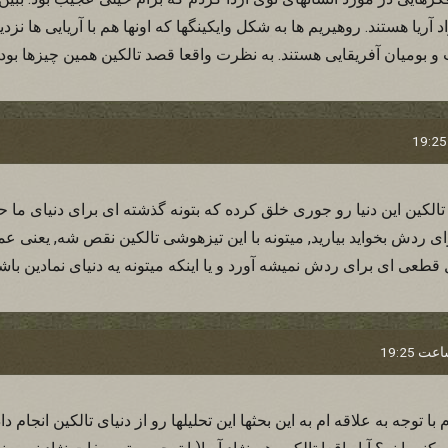
 آریا هستند. روهیریم ها به شکل وایکینگها که اونها هم با آریایی ها نزد
 و بومیان آفریقایی هستند. به نظرت واقعا قصد تالکین همین چیزها بود
الکین این دنیا رو جوری خلق کرده که بتونه گذشته ای برای دنیای ما
ای ردش بخواید بیارید, میتونه با این تیزهوشی تالکین نقص شه, یعنی عم
قطعی ای برای ردش نمیشه آورد و یا اینکه میتونه یه دنیای نمادین باش
توجه به علاقه ام به این بحثها این تحلیلها رو از دنیای تالکین انجام 