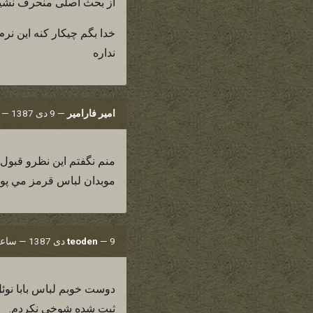
از بحث اصلی منحرف نشيم
نداره
امیر فارامیر
—
9 دی 1387 — ساعت 19:27
منم نگفتم اين نظرو قبول
موبدان لباس قرمز مي پو
9 دی 1387 — ساعت 19:28
—
teoden
دوست خوبم لباس بابا نوئل
ثبت شده شوخی نکردم.