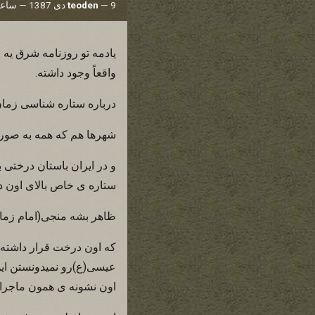
9 دی 1387 — ساعت 19:27
—
teoden
يادمه تو روزنامه شرق يه
واقعاً وجود داشته.
درباره ستاره شناسی زمان 
شهرها هم که همه به صورت
و در ايران باستان درختی 
ستاره ی خاص بالای اون 
ظاهر بشه منجی(امام زمان
که اون درخت قرار داشته 
عيسی(ع)رو نميدونستن اين
اون نشونه ی همون ماجراست