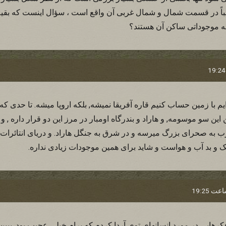
اً در قسمت شمال و شمال غربی آن واقع است ، سؤال اینست که بقیه
ه موجوداتی ساکن آن هستند؟
م با زمین حساب کنیم قاره آفریقا نمیشه, بلکه اروپا میشه. تا حدی که
ن سو موسومه, و هاراد و بندرگاه اومبار در مرز این دو قرار داره , و ک
ب به صحرای بزرگ میرسه و در شرق به جنگل هاراد. و دریای انتائرات
 و بد آب و هواست و شاید برای همین موجودات زیادی نداره.
هایی در مورد انسانهای توی آردا کردم که برام خیلی عجیب بود. ببین 