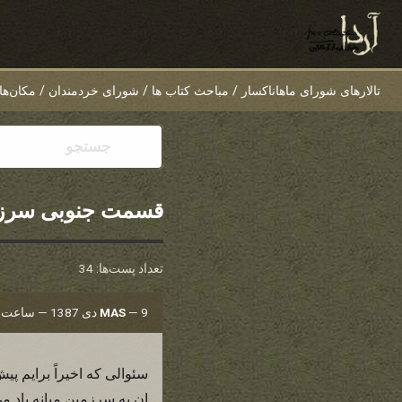
تالارهای شورای ماهاناکسار
/
مباحث کتاب ها
/
شورای خردمندان
/
مکان‌ها
قسمت جنوبی سرزمی
تعداد پست‌ها: 34
9 دی 1387 — ساعت 19:24
—
MAS
سئوالی که اخیراً برایم پی
ان به سرزمین میانه یاد 