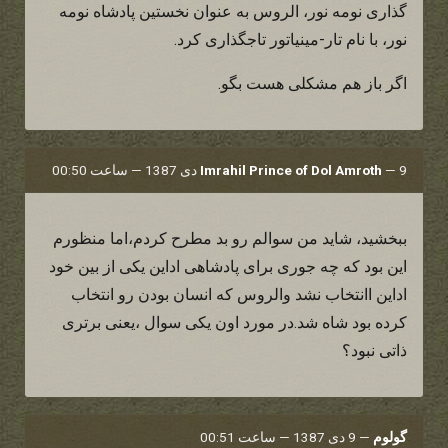
گذاری نومه نور، الروس به عنوان نخستین پادشاه نومه
نور، با نام تار-مینیاتور تاجگذاری کرد.
اگر باز هم مشکلی هست بگو.
9 دی 1387 — ساعت 00:50
—
Imrahil Prince of Dol Amroth
ببخشید، شاید من سوالم رو بد مطرح کردم،اما منظورم
این بود که چه جوری برای پادشاهی اداین یکی از بین خود
اداین اانتخاب نشد والروس که انسان بودن رو انتخاب
کرده بود شاه شد.در مورد اون یکی سوال ،یعنی برتری
ذاتی نبود؟
گولوم
—
9 دی 1387 — ساعت 00:51