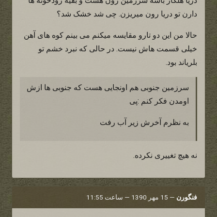
دریا هلکار باشه سرزمین رون هست و بقیه رودخونه ها
دارن تو دریا رون میریزن. چی شد خشک شد؟
حالا من این دو تارو مقایسه میکنم می بینم کوه های آهن
خیلی قسمت هاش نیست. در حالی که نبرد خشم تو
بلریاند بود.
سرزمین جنوبی هم اونجایی هست که جنوبی ها ازش
اومدن فکر کنم :پی
به نظرم آخرش زیر آب رفت
نه هیچ تغییری نکرده.
فنگورن
—
15 مهر 1390 — ساعت 11:55