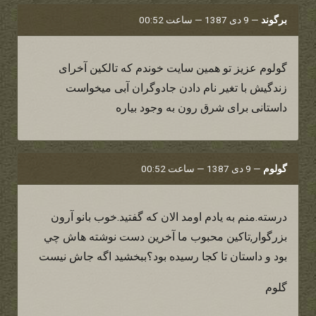
برگوند
—
9 دی 1387 — ساعت 00:52
گولوم عزیز تو همين سايت خوندم كه تالکین آخرای
زندگیش با تغیر نام دادن جادوگران آبی میخواست
داستانی برای شرق رون به وجود بیاره
گولوم
—
9 دی 1387 — ساعت 00:52
درسته.منم به يادم اومد الان كه گفتيد.خوب بانو آرون
بزرگوار,تاكين محبوب ما آخرين دست نوشته هاش چي
بود و داستان تا كجا رسيده بود؟ببخشيد اگه جاش نيست
گلوم