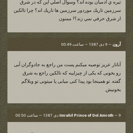
تيره ي آدميان بوده اند؟ وسوال اصلي اين كه در شرق
سرزمين تاريك موردور سرزمين ها تاريك اند؟ چرا تالكين
از شرق حرفي نمي زند؟! ممنون
آرون
—
9 دی 1387 — ساعت 00:49
آناتار عزیز توصیه میکنم پست من راجع به جادوگران آبی
رو بخونی که یکی از چیزاییه که تالکین راجع به شرق
گفته. تو همینجا بود پیدا کنی میابی یا میتونی تو وبلاگم
بخونیش.
9 دی 1387 — ساعت 00:50
—
Imrahil Prince of Dol Amroth