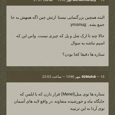
البته همچین بزرگنمایی نیستا. ارتش چین اگه همهش یه جا
جمع بشه.. :ymsmug:
حالا چند تا ارک شل و پل که چیزی نیست. واس این که
اسپم نباشه یه سوال
ستاره ها دقیقا کجا بودن؟
15 مهر 1390 — ساعت 22:02
—
3DMahdi
ستاره ها توی منل(Menel) قرار دارن که با ایلمن که
جایگاه ماه و خورشیده متفاوته. در واقع لایه های آسمان
توی آردا به این ترتیبه: