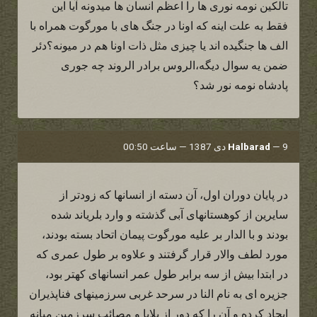
تالکین نومه نوری ها را اعظم انسان ها میدونه آیا این
فقط به علت اینه که اونا در جنگ های با مورگوت همراه با
الف ها جنگیده اند یا چیزی مثل ذات اونا هم در میونه؟دئر
ضمن یه سوال دیگه،الروس برادر الروند چه جوری
پادشاه نومه نور شد؟
9 دی 1387 — ساعت 00:50
—
Halbarad
در پایان دوران اول، آن دسته از انسانها که زودتر از
سایرین از کوهستانهای آبی گذشته و وارد بلریاند شده
بودند و با الدار بر علیه مورگوت پیمان اتحاد بسته بودند،
مورد لطف والار قرار گرفتند و علاوه بر طول عمری که
در ابتدا بیش از سه برابر طول عمر انسانهای کهتر بود،
جزیره ای به نام النا در سرحد غربی سرزمینهای فناپذیران
ایجاد کرده و آن را که دور از بلایا و مصائب سرزمین میانه