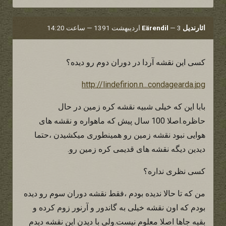
ائارندیل Eärendil
3 اردیبهشت 1391 — ساعت 14:20
—
کسی این نقشه آردا در دوران دوم رو دیده؟
http://lindefirion.n...condagearda.jpg
بابا این که خیلی شبیه نقشه کره زمین در حال
حاظره.اصلا 100 سال پیش که ماهواره و نقشه های
هوایی نبود نقشه زمین رو همینطوری میکشیدن ،حتما
دیدین دیگه نقشه های قدیمی کره زمین رو.
کسی نظری نداره؟
من که تا حالا ندیده بودم ،فقط نقشه دوران سوم رو دیده
بودم که اون نقشه خیلی به گاندور و آرنور زوم کرده و
بقیه جاها اصلا معلوم نیست.ولی با دیدن این نقشه دیدم