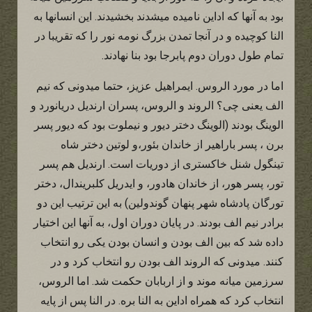
بود به آنها که اداین نامیده میشدند بخشیدند. این انسانها به
النا کوچیده و در آنجا تمدن بزرگ نومه نور را که تقریبا در
تمام طول دوران دوم پابرجا بود بنا نهادند.
اما در مورد الروس. ایمراهیل عزیز، حتما میدونی که نیم
الف یعنی چی؟ الروند و الروس، پسران ارندیل دریانورد و
الوینگ بودند (الوینگ دختر دیور و نیملوت بود که دیور پسر
برن ، پسر باراهیر از خاندان بئور،و لوتین دختر شاه
تینگول شنل خاکستری از دوریات است. ارندیل هم پسر
تور، پسر هور، از خاندان هادور، و ایدریل کلبریندال، دختر
تورگان پادشاه شهر پنهان گوندولین) به این ترتیب این دو
برادر نیم الف بودند. در پایان دوران اول، به آنها این اختیار
داده شد که بین الف بودن و انسان بودن یکی رو انتخاب
کنند. میدونی که الروند الف بودن رو انتخاب کرد و در
سرزمین میانه موند و از اربابان حکمت شد. اما الروس،
انتخاب کرد که همراه اداین به النا بره. در النا پس از پایه