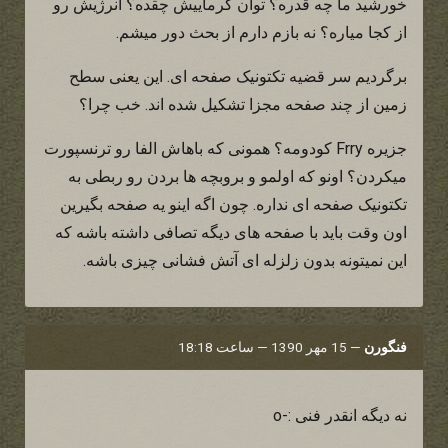
خورشید ما چه قدره؟ توان گرماییش چقده؟ انرژیش رو
از کجا میاره؟ نه بازم دارم از بحث دور میشم.
برگردیم سر قضیه تکتونیک صفحه ای. این یعنی سطح
زمین از چند صفحه مجزا تشکیل شده اند. خب چرا؟
جزیره Frry کودومه؟ همونی که باهاش الفا رو ترنسپورت
میکردن؟ اونو که اولمو و بروبچه ها بردن رو ربطی به
تکتونیک صفحه ای نداره. چون اگه اینو یه صفحه بگیرین
اون وقت باید با صفحه های دیگه تصافی داشته باشه که
این نمیتونه بدون زلزله ای آتش فشانی چیزی باشه.
فنگورن
—
15 مهر 1390 — ساعت 18:18
نه دیگه انقدر فنی :-o