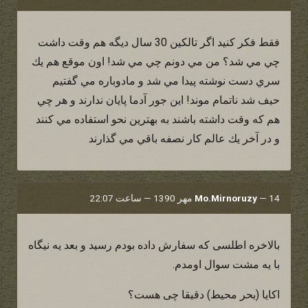
فقط فكر كنيد اگر تالكين 30 سال ديگه هم وقت داشت
چي مي شد؟ من مي دونم چي مي شد! اون موقع هم يك
سري دست نوشته پيدا مي شد و مادوباره مي گفتيم
حيف شد ناتمام موند! اين جور آدما پايان ندارند و هر چي
هم كه وقت داشته باشند به بهترين نحو استفاده مي كنند
و در آخر يك عالم كار نصفه باقي مي گذارند
14 مهر 1390 — ساعت 22:07
—
Mo.Mirnoruzy
بالاخره اطلسی که سفارش داده بودم رسید و بعد یه نیگاه
با یه مشت سوال اومدم.
اکایا (بحر محیط) دقیقا چی هست؟