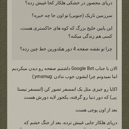
دریای محصور در خشکی هلکار کجا غیبش زده؟
سرزمین تاریک (جنوبی) تو اون جا چه خبره؟
این پایین خلیج بزرگ که کوه های خاکستری هست،
کسی هم زندگی میکنه؟
چرا تو نقشه صفحه 4 دور هیلدورین خط چین زده؟
الان با جناب Google Bot داشتیم صفحه رو دیدن میکردیم
اما نمیدونم چرا ایشون جوب ندادن :ymsmug:)
اکایا رو جیزی مثل یک اتمسفر تصور کن (اتمسفر نیستا
:پی) که دور دنیا رو گرفته، یکجور لایه دورش هست
بعد از اون پوچی هست
دریای هلکار جایی غیبش نزده، بعد از جنگ خشم که