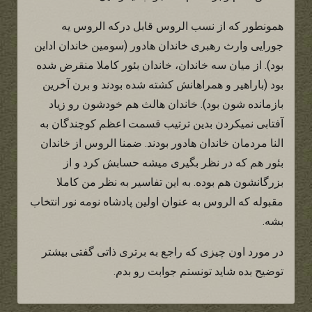
همونطور که از نسب الروس قابل درکه الروس یه
جورایی وارث رهبری خاندان هادور (سومین خاندان اداین
بود). از میان سه خاندان، خاندان بئور کاملا منقرض شده
بود (باراهیر و همراهانش کشته شده بودند و برن آخرین
بازمانده شون بود). خاندان هالث هم خودشون رو زیاد
آفتابی نمیکردن بدین ترتیب قسمت اعظم کوچندگان به
النا مردمان خاندان هادور بودند. ضمنا الروس از خاندان
بئور هم که در نظر بگیری میشه حسابش کرد و از
بزرگانشون هم بوده. به این تفاسیر به نظر من کاملا
مقبوله که الروس به عنوان اولین پادشاه نومه نور انتخاب
بشه.
در مورد اون چیزی که راجع به برتری ذاتی گفتی بیشتر
توضیح بده شاید تونستم جوابت رو بدم.