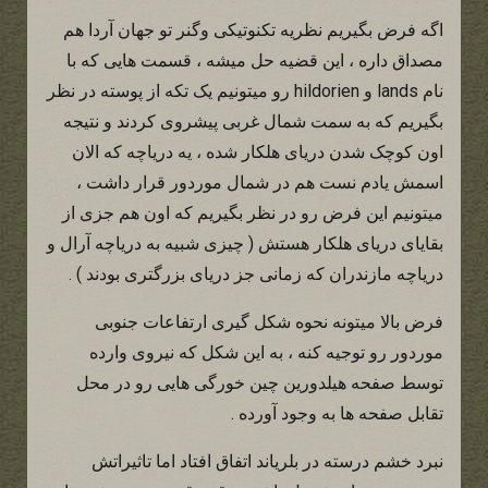
اگه فرض بگیریم نظریه تکنوتیکی وگنر تو جهان آردا هم
مصداق داره ، این قضیه حل میشه ، قسمت هایی که با
نام lands و hildorien رو میتونیم یک تکه از پوسته در نظر
بگیریم که به سمت شمال غربی پیشروی کردند و نتیجه
اون کوچک شدن دریای هلکار شده ، یه دریاچه که الان
اسمش یادم نست هم در شمال موردور قرار داشت ،
میتونیم این فرض رو در نظر بگیریم که اون هم جزی از
بقایای دریای هلکار هستش ( چیزی شبیه به دریاچه آرال و
دریاچه مازندران که زمانی جز دریای بزرگتری بودند ) .
فرض بالا میتونه نحوه شکل گیری ارتفاعات جنوبی
موردور رو توجیه کنه ، به این شکل که نیروی وارده
توسط صفحه هیلدورین چین خورگی هایی رو در محل
تقابل صفحه ها به وجود آورده .
نبرد خشم درسته در بلریاند اتفاق افتاد اما تاثیراتش