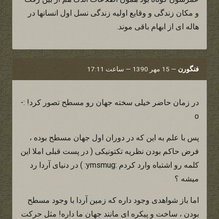
و مکان زندگی و وقایع اولیه زندگی نسل اول انسانها در
هاله ای از ابهام باقی موند.
فنگورن
—
15 مهر 1390 — ساعت 17:11
در زمان حاضر خیلی سخته جهان رو مسطح تصور کرد! :-
o
پس با علم به این که در دوران اول جهان مسطح بوده ،
فرض حاکم بودن نظریه تکتونیکی ( در پست قبلی املا این
کلمه رو اشتباه وارد کردم :ymsmug: ) در دنیای آردا رد
میشه ؟
اما باز شواهدی وجود داره که زمین آردا با وجود مسطح
بودن ، ساخت و پیکره ای مانند جهان ما داره! مثل حرکت