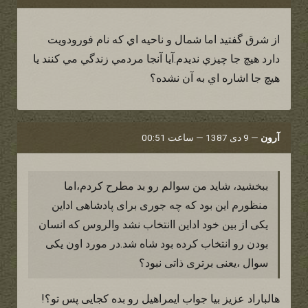
از شرق گفتيد اما شمال و ناحيه اي كه نام فورودويت
دارد هيچ جا چيزي نديدم.آيا آنجا مردمي زندگي مي كنند يا
هيچ جا اشاره اي به آن نشده؟
آرون
—
9 دی 1387 — ساعت 00:51
ببخشید، شاید من سوالم رو بد مطرح کردم،اما
منظورم این بود که چه جوری برای پادشاهی اداین
یکی از بین خود اداین اانتخاب نشد والروس که انسان
بودن رو انتخاب کرده بود شاه شد.در مورد اون یکی
سوال ،یعنی برتری ذاتی نبود؟
هالباراد عزیز بیا جواب ایمراهیل رو بده کجایی پس تو؟!