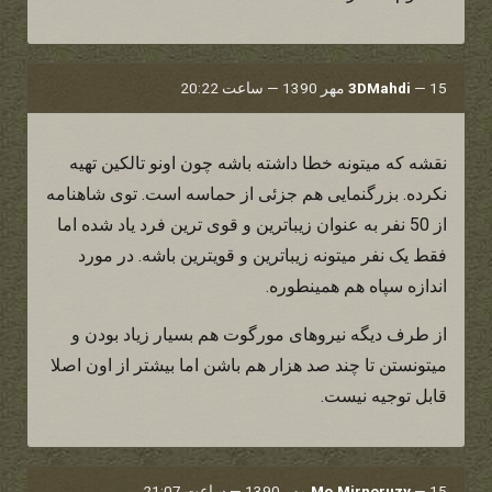
15 مهر 1390 — ساعت 20:22
—
3DMahdi
نقشه که میتونه خطا داشته باشه چون اونو تالکین تهیه
نکرده. بزرگنمایی هم جزئی از حماسه است. توی شاهنامه
از 50 نفر به عنوان زیباترین و قوی ترین فرد یاد شده اما
فقط یک نفر میتونه زیباترین و قویترین باشه. در مورد
اندازه سپاه هم همینطوره.
از طرف دیگه نیروهای مورگوت هم بسیار زیاد بودن و
میتونستن تا چند صد هزار هم باشن اما بیشتر از اون اصلا
قابل توجیه نیست.
15 مهر 1390 — ساعت 21:07
—
Mo.Mirnoruzy