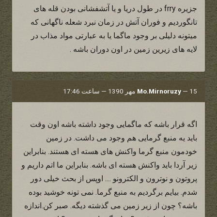
جزیره frry در طول دریا و یا آتشفشانی بودن قله های
تانگوردیم و فوران آتش در زمان نبرد شعله ناگهانی که
میتونه دلیلی بر وجود ماگما یا به عبارتی مواد مذاب در
لایه های زیرین زمین در اون دوران باشه .
15 مهر 1390 — ساعت 17:46
—
Mo.Mirnoruzy
اگه قرار باشه که ماگمایی وجود داشته باشه اون وقت
باید یه منبع گرمایی هم وجود می داشت. در زمین
خودمون منبع گرما واکنش های هسته ای هستند. بنابراین
زیر آردا باید واکنش هسته ای باشه. بنابراین ما اتم داریم و
پروتون و نوترون و الکترونو .... اوپس از بحث خیلی دور
شدم. بیایم برگردیم به منبع گرما. نمی تونه خوشید بوده
باشه؟ چون از زیر زمین می گذشته دیگه. صبر کن.اندازه