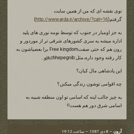
توی نقشه ای که من از همین سایت
گرفتم(
http://www.arda.ir/archive/?cat=16
)
به جز اومبار در جنوب که توسط نومه نوری های پلید
اداره میشه یه سری کشورهای شرقی تر از موردور و
رون هم که حتی صفتFree kingdom برا بعضیاشون به
کار رفته وجود داره،مثل:ja,chhepegnibو...
این پادشاهی مال کیان؟
چه اقوامی توشون زندگی میکنن؟
یه چیز جالب اینه که اسامی تو اون منطقه شبیه به
اسامی شرق دور هم هست!!
آرون
—
8 دی 1387 — ساعت 19:12