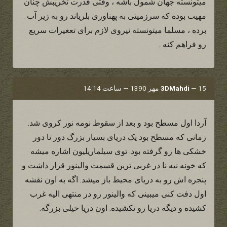
میتونسته جهان شمول باشه ، وقتی قدرت تخریبش چنان
مهیب بوده که سرزمینی به پهناوری بلریاند رو به زیر آب
برده ، مسلما میتونسته نیروی لازم برای تعغیرات سریع
رو فراهم کنه .
15 مهر 1390 — ساعت 14:14
—
3DMahdi
آردا اول مسطح بود و بعد از سقوط نومه نور کروی شد.
زمانی که مسطح بود یک دریای بسیار بزرگ دور تا دور
خشکی ها رو گرفته بود. توی سیلماریلیون اشاره میشه
که خونه نیه نا در غربی ترین قسمت والینور قرار داشت و
پنجره اش رو به دریای محیط باز میشد. اگه به اون نقشه
اول دفت کنی میبینی که والینور رو در منتهی الیه غرب
کشیده و دیگه دریا رو نکشیده. اون دریا خیلی بزرگه.