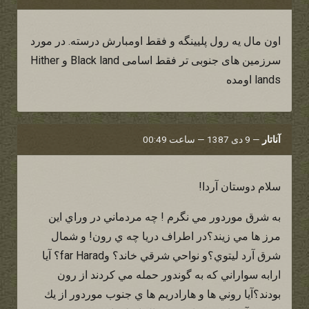
اون مال یه رول پلیینگه و فقط اومبارش درسته. در مورد
سرزمین های جنوبی تر فقط اسامی Black land و Hither
lands اومده
آناتار
—
9 دی 1387 — ساعت 00:49
سلام دوستان آردا!
به شرق موردور مي نگرم ! چه مردماني در وراي اين
مرز ها مي زيند؟در اطراف دريا چه ي رون! و شمال
شرق آرد ليتوي؟و نواحي شرقي خاند؟ وfar Harad؟ آيا
ارابه سواراني كه به گوندور حمله مي كردند از رون
بودند؟آيا روني ها و هارادريم ها ي جنوب موردور از يك