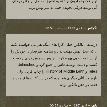
تو وبلاگ بانو آرون نوشته.يه تحقيق مفصل از جادوگرهاي
آبي توشه.هركي نخونده حتما يه سر بهش بزنه.
لگولاس
—
9 دی 1387 — ساعت 00:54
درسته ... تالکین خیلی کارا های دیگه هم می خواسته بکنه
... که عجل بهش مهلت نداد و تمامیه طرفداران خودش را
از این نعمات بی بهره کرد ... ولیس پسرش خیلی زحمت
کشید و دست نوشته هاش را جمع کرد و Unfinished
Tales و History of Middle Earth را چاپ کرد ... ولی
بازم مسائلی دیگری هم بوده که در این کتاب ها نیامده و
فقط در ذهن تالکین بوده ...
دلف
—
9 دی 1387 — ساعت 00:54