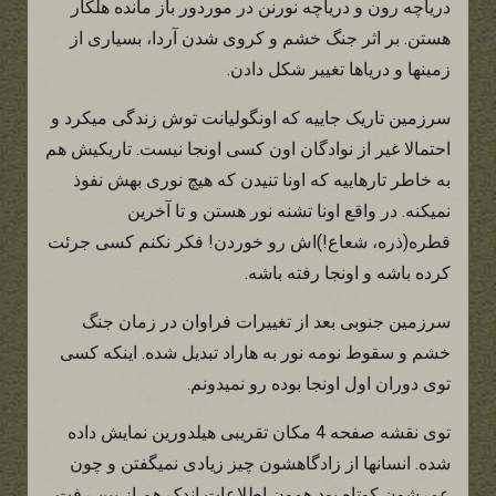
دریاچه رون و دریاچه نورنن در موردور باز مانده هلکار
هستن. بر اثر جنگ خشم و کروی شدن آردا، بسیاری از
زمینها و دریاها تغییر شکل دادن.
سرزمین تاریک جاییه که اونگولیانت توش زندگی میکرد و
احتمالا غیر از نوادگان اون کسی اونجا نیست. تاریکیش هم
به خاطر تارهاییه که اونا تنیدن که هیچ نوری بهش نفوذ
نمیکنه. در واقع اونا تشنه نور هستن و تا آخرین
قطره(ذره، شعاع!)اش رو خوردن! فکر نکنم کسی جرئت
کرده باشه و اونجا رفته باشه.
سرزمین جنوبی بعد از تغییرات فراوان در زمان جنگ
خشم و سقوط نومه نور به هاراد تبدیل شده. اینکه کسی
توی دوران اول اونجا بوده رو نمیدونم.
توی نقشه صفحه 4 مکان تقریبی هیلدورین نمایش داده
شده. انسانها از زادگاهشون چیز زیادی نمیگفتن و چون
عمرشون کوتاه بود همون اطلاعات اندک هم از بین رفت