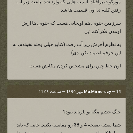
مورگوت برافتاد، آسیب هایی که وارد شد، باعث زیر آب
رفتن کلیه ی اون قسمت ها شد
سرزمین جنوبی هم اونجایی هست که جنوبی ها ازش
اومدن فکر کنم :پی
به نظرم آخرش زیر آب رفت (کتابو خیلی وقته نخوندم، به
این حرفم اعتماد نکن :دی)
اون خط چین برای مشخص کردن مکانش هست
15 مهر 1390 — ساعت 11:03
—
Mo.Mirnoruzy
جنگ خشم مگه تو بلریاند نبود؟
شما نقشه صفحه 4 و 38 رو مقایسه بکنید. جایی که باید