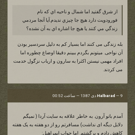
از شرق گفتيد اما شمال و ناحيه اي كه نام
فورودويت دارد هيچ جا چيزي نديدم.آيا آنجا مردمي
زندگي مي كنند يا هيچ جا اشاره اي به آن نشده؟
بله زندگی می کنند اما بسیار کم به دلیل سردسیر بودن
آن نواحی. میتونم بگردم ببینم دقیقا اوضاع چطوره اما
افراد مهمی نیستن اکثرا به سارون و ارباب نزگول خدمت
می کردند.
9 دی 1387 — ساعت 00:52
—
Halbarad
آمدم بانو آرون. به خاطر علاقه به سایت آردا ( نمیگم
دلایل دیگه ای نداشت) مسافرتم رو از دو هفته به یک هفته
کاهش دادم و برگشتم. اما جواب ایمراهیل: