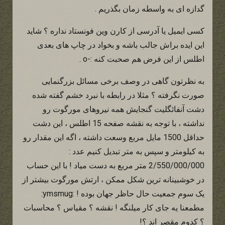
گدازه ای به واسطه زمان بگذریم .
کسی ایمیل یا آدرسی از کارن وین فونستاد نداره ؟ شاید
این ایده براش جالب باشه و بخواد در چاپ های بعدی
اطلس از این فرض هم صحبت کنه :-o .
به نظرتون گاهی در وصف برخی مسائل بزرگنمایی
صورت نگرفته ؟ مثلا در رابطه با نبرد خشم گفته شده
دشت آنفائگلیت گنجایش همه نیروهای مورگوت رو
نداشته ، با توجه به نقشه صفحه 15 اطلس ، این دشت
حداقل 1500 مایل مربع وسعت داشته ، اگه این مقدار رو
به کیلومتر و سپس به متر تبدیل کنیم عدد :
2/550/000/000 متر مربع به دست میاد ! با این حساب
در خوشبینانه ترین شکل ممکن ، ارتش مورگوت بیشتر از
یک سوم جمعیت حال حاظر جهان بوده ! :ymsmug:
مطمعنا یه جای کار میلنگه ! نقشه ؟ مقیاس ؟ محاسبات
؟ کدوم مقصر اند ؟!