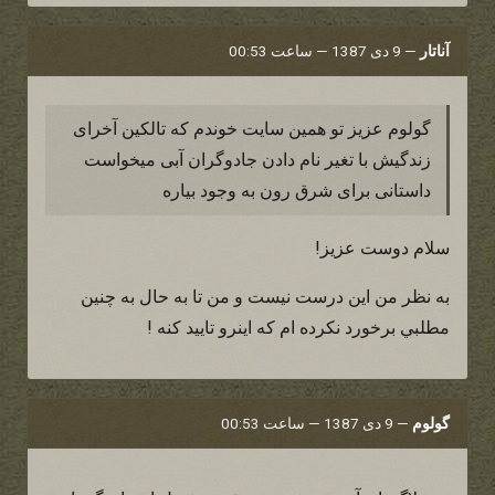
آناتار
—
9 دی 1387 — ساعت 00:53
گولوم عزیز تو همين سايت خوندم كه تالکین آخرای
زندگیش با تغیر نام دادن جادوگران آبی میخواست
داستانی برای شرق رون به وجود بیاره
سلام دوست عزيز!
به نظر من اين درست نيست و من تا به حال به چنين
مطلبي برخورد نكرده ام كه اينرو تاييد كنه !
گولوم
—
9 دی 1387 — ساعت 00:53