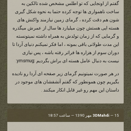
گفتم از اونجایی که تو اطلس مشخص شده تالکین به
ساخت ناهمواری ها توجه کرده حتما به نحوه شکل گیری
شون هم دقت کرده ، گرمای زمین نیازمند واکنش های
هسته ایی هستش چون میلیارد ها سال از عمرش میگذره
و گرمایی که از زمان تولدش به همراه داشته نمیتونسته
این مدت طولانی باقی بمونه ، اما فکر نمیکنم دنیای آردا تا
دوران سوم از هزاره ها فراتر رفته باشه ، پس نیازی
نیست به دنبال عامل هسته ای براش بگردیم :ymsmug:
در هر صورت نمیتونیم گرمای زیر صفحه ای آردا رو نادیده
بگیریم چون همونطور که گفتم آتشفشان های موجود در
داستان این مهم رو غیر قابل انکار میکنند .
15 مهر 1390 — ساعت 18:57
—
3DMahdi