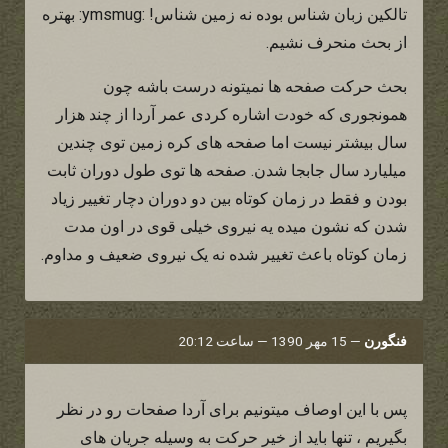
تالکین زبان شناس بوده نه زمین شناس! :ymsmug: بهتره
از بحث منحرف نشیم.
بحث حرکت صفحه ها نمیتونه درست باشه چون
همونجوری که خودت اشاره کردی عمر آردا از چند هزار
سال بیشتر نیست اما صفحه های کره زمین توی چندین
میلیارد سال جابجا شدن. صفحه ها توی طول دوران ثابت
بودن و فقط در زمان کوتاه بین دو دوران دچار تغییر زیاد
شدن که نشون میده یه نیروی خیلی قوی در اون مدت
زمان کوتاه باعث تغییر شده نه یک نیروی ضعیف و مداوم.
فنگورن
—
15 مهر 1390 — ساعت 20:12
پس با این اوصاف میتونیم برای آردا صفحات رو در نظر
بگیریم ، تنها باید از خیر حرکت به وسیله جریان های