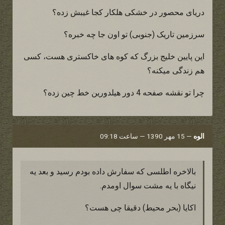
دریای محصور در خشکی هلکار کجا غیبش زده؟
سرزمین تاریک (جنوبی) تو اون جا چه خبره؟
این پایین خلیج بزرگ که کوه های خاکستری هست، کسی
هم زندگی میکنه؟
چرا تو نقشه صفحه 4 دور هیلدورین خط چین زده؟
الوه
—
15 مهر 1390 — ساعت 09:18
بالاخره اطلسی که سفارش داده بودم رسید و بعد یه
نیگاه با یه مشت سوال اومدم.
اکایا (بحر محیط) دقیقا چی هست؟