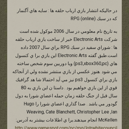
در حاليكه انتشار بازي ارباب حلقه ها : سايه هاي آگنمار
كه در سبك (RPG (online
به تاريخ نام معلومي در سال 2006 موكول شده است
شركت Electronic Arts خبر از ساخت بازي ارباب حلقه
ها : شوراي سفيد در سبك RPG براي سال 2007 داده
است.طبق گفته Electronic Arts اين بازي برا ي كنسول
هاي (ps3,xbox360,pc) وبا دوربين سوم شخص ساخته
مي شود .هنوز عكسي از بازي منتشر نشده ولي از آنجاكه
بازي براي كنسول ps3 نيز مي آيد احتمالا شا هد گرافيك
قوي از اين بازي خواهيم بود . داستا ن اين بازي به 80
سال قبل از جنگ حلقه زمان حمله اعضاي شورا به دول
گودور مي باشد . صدا گذاري اعضاي شورا را Hugo
Weaving, Cate Blanchett, Christopher Lee ,Ian
McKellen انجام ميدهند.برا ي اطلاعات بيشتر به آدرس:
http://www.gamespot.com/pc/rpg/lotrwhitecouncil