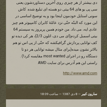
دی بیشتر از هر چیزی روی آخرین دستاوردشون یعنی
سی پی یو های 64 بیتی دو هسته ای تبلیغ شده. کاش
سونی استایل خودمون اینجا بود و یه توضیخ اساسی در
این مورد که البتّه حتّی نزد عامّۀ کابران کامپیوتر هم چیز
عادی ایه، می داد. من خودم همین پریروز یه سیستم 64
بیتی اسمبل کردم(ای می دی، اتلون 2/3)، هر کی دیده تو
کف توانایی پردازش گرافیکشه که حتّی از پی اس تو هم
بالاتر نشون میده(برای مثال میشه توانایی هر دو تا
دستگاه رو در اجرای most wanted مقایسه کرد!) .
راستی این هم آدرس برای سایت AMD
http://www.amd.com
سارون کبیر
—
8 دی 1387 — ساعت 18:09