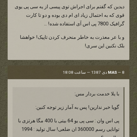
دیدین که گفتم برای اجراش توی پیسی از یه سی پی یوی
قوی که به احتمال زیاد ای ام دی بوده و دو تا کارت
گرافیک 7800 پی اس آی استفاده شده! ...
و با عر معذرت به خاطر منحرف کردن تاپیک! خواهشا
بلک نکنین این سری!
8 دی 1387 — ساعت 18:08
—
MAS
با یلا خدمت بردار مس:
گویا خبر ندارین! پس به آمار زیر توجه کنین:
پی اس وان : سی پی یو 64 بیتی با 400 مگا هرتزی با
توانایی رسم 360000 ان ضلعی! سال تولید : 1994