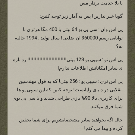
با یلا خدمت بردار مس:
گویا خبر ندارین! پس به آمار زیر توجه کنین:
پی اس وان : سی پی یو 64 بیتی با 400 مگا هرتزی با
توانایی رسم 360000 ان ضلعی! سال تولید : 1994 جالبه
نه؟
پی اس تو : سیپی یو 128 بیتی!!!!!!!!!!!!!!!!!!!!!!!!!! رد باره
ی سایر امکاناتش اطلاعات ندارم!
پی اس تری : سیپی یو : 256 بیتی! که به قول مهندسین
انقلابی در دنیای رایانست! توجه کنین که این سیپی یو ها
برای کاربری بالا 90% بازی طراحی شدند و با سی پی یوی
شما فرق میکنند.
حال اگه بخواهید سایر مشخصاتشونم برای شما تحقیق
کرده و پیدا می کنم!