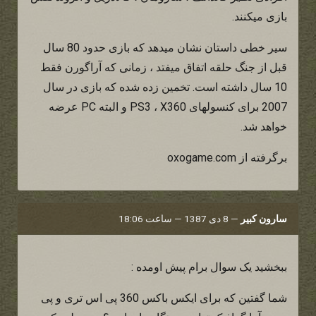
بازی میکنند.
سیر خطی داستان نشان میدهد که بازی حدود 80 سال
قبل از جنگ حلقه اتفاق میفتد ، زمانی که آراگورن فقط
10 سال داشته است. تخمین زده شده که بازی در سال
2007 برای کنسولهای PS3 ، X360 و البته PC عرضه
خواهد شد.
برگرفته از oxogame.com
سارون کبیر
—
8 دی 1387 — ساعت 18:06
ببخشید یک سوال برام پیش اومده :
شما گفتین که برای ایکس باکس 360 پی اس تری و پی