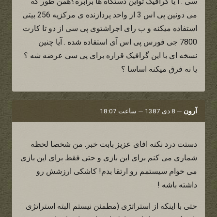
سی . آ یا گرافیک تواین دستگاه ها برابره؟همن طور که
می دونین پی اس 3 از واحد پردازنده ی مرکزیه 256 بیتی
استفاده میکنه و ب رای اجراشتوی پی سی از دو تا کارت
7800 جی فورس پی اس آی استفاده شده . آیا چنین
نسخه ای با این گرافیک قراره برای پی سی عرضه شه ؟
یا نه فرق میکنه اساسا ؟
آرون
—
8 دی 1387 — ساعت 18:07
دستت درد نکنه افای عزیز بابت خبر. من شخصا لحظه
شماری می کنم برای این بازی و حتی فقط برای این بازی
می خوام سیستمم رو ارتقا بدم! کاشکی ارزشش رو
داشته باشه !
حتی با اینکه از استراتژی (مطمئن نیستم البته استراتژی