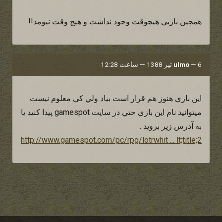
همچين بازيي هيچوقت وجود نداشت و هيچ وقت نيومد!!
6 تیر 1388 — ساعت 12:28
—
ulmo
اين بازي هنوز هم قرار است بياد ولي كي معلوم نيست
ميتوانيد نام اين بازي حتي در سايت gamespot پيدا كنيد يا
به آدرس زير برويد .
http://www.gamespot.com/pc/rpg/lotrwhit ... lt;title;2