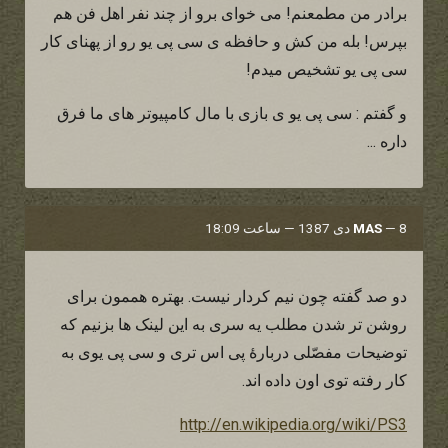
برادر من مطمعنم! می خوای برو از چند نفر اهل فن هم
بپرس! بله من کش و حافظه ی سی پی یو رو از پهنای کار
سی پی یو تشخیص میدم!
و گفتم : سی پی یو ی بازی با مال کامپیوتر های ما فرق
داره ...
8 دی 1387 — ساعت 18:09
—
MAS
دو صد گفته چون نیم کردار نیست. بهتره هممون برای
روشن تر شدن مطلب یه سری به این لینک ها بزنیم که
توضیحات مفصّلی دربارۀ پی اس تری و سی پی یوی به
کار رفته توی اون داده اند.
http://en.wikipedia.org/wiki/PS3