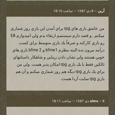
آرین
—
8 دی 1387 — ساعت 18:10
من عاشق بازي هاي rpg براي آمدن اين بازي روز شماري
ميكنم , و قصد دارم سيستمم ارتقاء بدم ولي اميدوارم EA
رو بازي كاركنه و صرفاً يك بازي متوسط براي كسب
درآمد بيرون نده البته بنظرم bfme1 و bfme 2 بازي هاي
خوبي هستند ولي نشان دادن زيبايي و شاهكار داستانهاي
تالكين فقط با يك بازي rpg امكان پذير هست. ولي من
براي يك بازي rpg ديگه هم روز شماري ميكنم و آن هم
بازي rpg سايت آردا هست.
8 دی 1387 — ساعت 18:11
—
ulmo