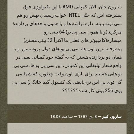
سارون جان، الان کمپانی AMD با این تکنولوژی فوق
پیشرفته اش که حتّی INTEL خواب رسیدن بهش رو هم
نمی تونه ببینه، داره تراشه ها و یا همون واحدهای پردازندۀ
مرکزی(و یا همون سی پی یو) 64 بیتی رو
میسازه(کامپیوتر های فعلی ما اکثراً 32 بیتی هستن).
پیشرفته ترین اون ها، سی پی یو های دوال پروسسور و یا
همان دو پردازنده هستن که به گفتۀ خود کمپانی یعنی در
واقع شعار تبلیغاتی این کمپانی، این سی پی یو ها، سی پی
یو هایی هستند برای بازی. اون وقت چطوره که شما می
گی توی پی اس تری(یعنی یک کنسول گیم خانگی) سی پی
یوی 256 بیتی کار شده؟؟؟؟؟؟
سارون کبیر
—
8 دی 1387 — ساعت 18:08