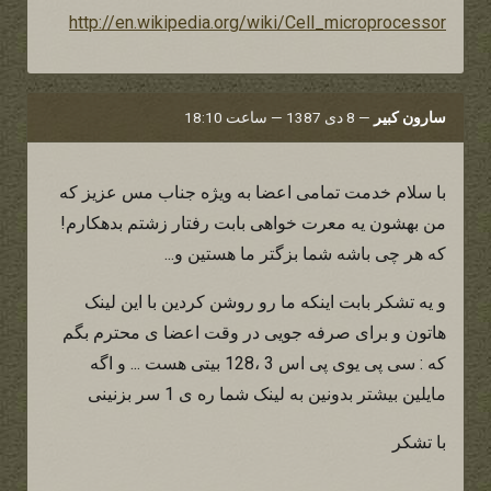
http://en.wikipedia.org/wiki/Cell_microprocessor
سارون کبیر
—
8 دی 1387 — ساعت 18:10
با سلام خدمت تمامی اعضا به ویژه جناب مس عزیز که
من بهشون یه معرت خواهی بابت رفتار زشتم بدهکارم!
که هر چی باشه شما بزگتر ما هستین و...
و یه تشکر بابت اینکه ما رو روشن کردین با این لینک
هاتون و برای صرفه جویی در وقت اعضا ی محترم بگم
که : سی پی یوی پی اس 3 ،128 بیتی هست ... و اگه
مایلین بیشتر بدونین به لینک شما ره ی 1 سر بزنینی
با تشکر