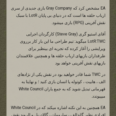
EA مشخص کرد که Gray Company بازی جدیدی از سری
ارباب حلقه ها است که در دنیای بی پایان LotR با سبک
نقش آفرینی (RPG) بازی میشود.
آقای استیو گری (Steve Gray) کارگردان اجرایی
LotR:TWC میگوید: تیم طراحی ما این بار کار برروی
ویرایشی را آغاز کرده که تجربه ای بینظیر برای
طرفداران بازیهای ارباب حلقه ها و همچنین علاقمندان
بازیهای نقش آفرینی خواهد بود
در TWC شما قادر خواهید بود در نقش یکی از نژادهای
الف ، هابیت ، کوتوله یا انسان بازی کنید ؛ و نهایتا به
قهرمانی تبدیل شوید که به جمع یاران White Council
میپیوندد.
EA همچنین به این نکته اشاره میکند که در White Council
افرادی نظیر گاندالف ، سارومان ، گالادریل و الروند نقش