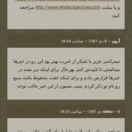
و يا سايت
http://www.whitecouncil.ea.com
مراجعه
كنيد.
آرون
—
8 دی 1387 — ساعت 18:04
میتراندیر عزیز با تشکر از خبرت بهتر بود این رو در خبرها
میذاشتی تا تاییدش کنم. بهرحال برای اینکه دیر نشه در
خبرها قرارش دادم و برای اینکه حقت محفوظ باشه منبع
رو نام تو ذکر کردم. بسی ممنون از این خبر جالب توجه.
8 دی 1387 — ساعت 18:05
—
ulmo
خواهش میکنم بانو . البته دلیل ا ینکه گفتم عکسی منتشر