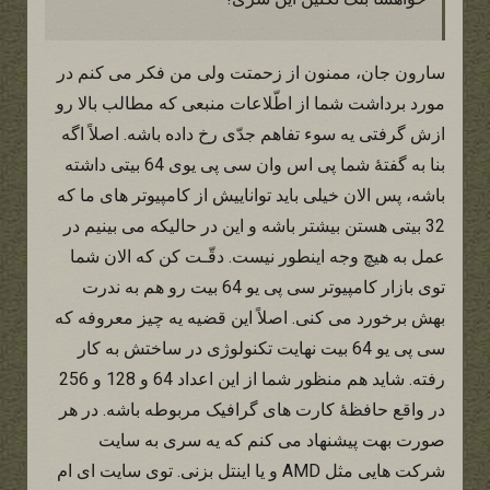
سارون جان، ممنون از زحمتت ولی من فکر می کنم در
مورد برداشت شما از اطّلاعات منبعی که مطالب بالا رو
ازش گرفتی یه سوء تفاهم جدّی رخ داده باشه. اصلاً اگه
بنا به گفتۀ شما پی اس وان سی پی یوی 64 بیتی داشته
باشه، پس الان خیلی باید تواناییش از کامپیوتر های ما که
32 بیتی هستن بیشتر باشه و این در حالیکه می بینیم در
عمل به هیچ وجه اینطور نیست. دقّـت کن که الان شما
توی بازار کامپیوتر سی پی یو 64 بیت رو هم به ندرت
بهش برخورد می کنی. اصلاً این قضیه یه چیز معروفه که
سی پی یو 64 بیت نهایت تکنولوژی در ساختش به کار
رفته. شاید هم منظور شما از این اعداد 64 و 128 و 256
در واقع حافظۀ کارت های گرافیک مربوطه باشه. در هر
صورت بهت پیشنهاد می کنم که یه سری به سایت
شرکت هایی مثل AMD و یا اینتل بزنی. توی سایت ای ام