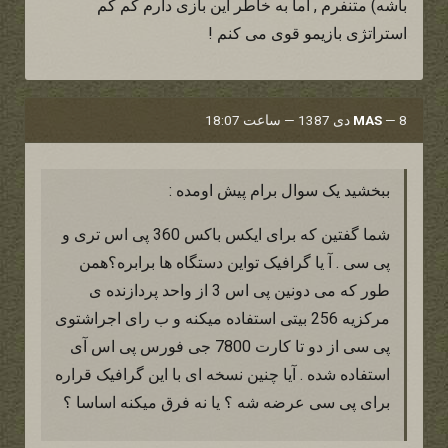
باشه) متنفرم , اما به خاطر این بازی دارم کم کم
استراتژی بازیمو قوی می کنم !
8 دی 1387 — ساعت 18:07
—
MAS
ببخشید یک سوال برام پیش اومده :
شما گفتین که برای ایکس باکس 360 پی اس تری و
پی سی . آ یا گرافیک تواین دستگاه ها برابره؟همن
طور که می دونین پی اس 3 از واحد پردازنده ی
مرکزیه 256 بیتی استفاده میکنه و ب رای اجراشتوی
پی سی از دو تا کارت 7800 جی فورس پی اس آی
استفاده شده . آیا چنین نسخه ای با این گرافیک قراره
برای پی سی عرضه شه ؟ یا نه فرق میکنه اساسا ؟