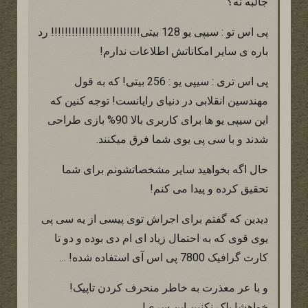
جالبه نه؟
پی اس تو : سیپی یو 128 بیتی!!!!!!!!!!!!!!!!!!!!!!!!!! رد
باره ی سایر امکاناتش اطلاعات ندارم!
پی اس تری : سیپی یو : 256 بیتی! که به قول
مهندسین انقلابی در دنیای رایانست! توجه کنین که
این سیپی یو ها برای کاربری بالا 90% بازی طراحی
شدند و با سی پی یوی شما فرق میکنند.
حال اگه بخواهید سایر مشخصاتشونم برای شما
تحقیق کرده و پیدا می کنم!
دیدین که گفتم برای اجراش توی پیسی از یه سی پی
یوی قوی که به احتمال زیاد ای ام دی بوده و دو تا
کارت گرافیک 7800 پی اس آی استفاده شده! ...
و با عر معذرت به خاطر منحرف کردن تاپیک!
خواهشا بلک نکنین این سری!