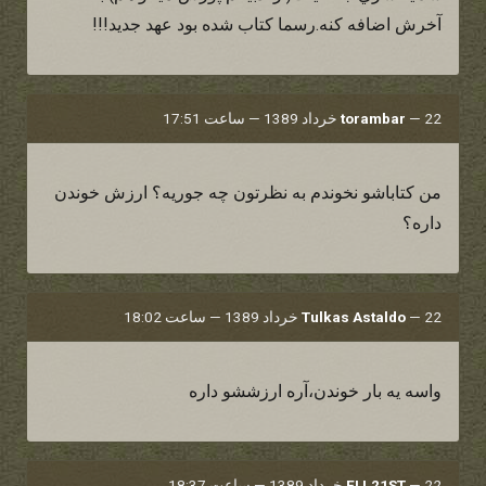
آخرش اضافه كنه.رسما كتاب شده بود عهد جديد!!!
22 خرداد 1389 — ساعت 17:51
—
torambar
من کتاباشو نخوندم به نظرتون چه جوریه؟ ارزش خوندن
داره؟
22 خرداد 1389 — ساعت 18:02
—
Tulkas Astaldo
واسه يه بار خوندن،آره ارزششو داره
22 خرداد 1389 — ساعت 18:37
—
ELI.21ST