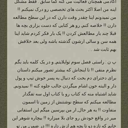
اکادمی همچنان فعالیت می کنه کما سابق . فقط مشکل
اینه من اصلا اکثر بحث های تخصصی رو درک نمیکنم !!
من نمیدونم اینا چقدر وقت دارن که در این سطح مطالعه
دارن !! خلاصه کنم, رو هر کتابی که دست بزاری بچه ها
قبلا چند بار مطالعش کردن !! یک بار فکر کردم شاید اینا
همه سن و سالی ارشون گذشته باشه ولی بعد خلافش
بهم ثابت شد .. .
پ ن : راستی فصل سوم توایلایتم, و در یک کلمه باید بگم
نظرم منفی !! تا اینجاش که بیشتر تصور میکنم داستان
برای دخترای دم بخت که دنبال یه پسر خوش تیپ و پول
دار و البته خون اشام میگردن جالب جلوه کنه !! نمیدونم,
شاید اشتباه منه که کتاب رو با کتاب اول سه تفگدار
مطالعه میکنم که سطح نوشتنش از زمین تا اسمون
متفاوت !! به هر حال, ار من بپرسین میگم این استفانی
میر در واقع خودش رو جای بلا میزاره !! بیچاره شوهر این
خانم که تازه دو تا بچه هم ازش داره !!! در ضمن, من تو