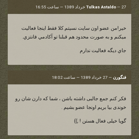
27 خرداد 1389 — ساعت 16:55
—
Tulkas Astaldo
خير!من عضو اون سايت نسيتم.كلا فقط اينجا فعاليت
ميكنم و به صورت محدود هم قبلنا تو آكادمي فانتزي.
جاي ديگه فعاليت ندارم
فنگورن
—
27 خرداد 1389 — ساعت 18:02
فکر کنم جمع جالبی داشته باشن ، شما که دارن شان رو
خوندی بیا بریم اونجا عضو بشیم .
گویا خیلی فعال هستن ! ;))