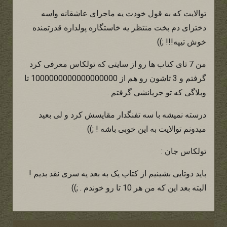
توالایت که به قول خودت یه ماجرای عاشقانه واسه
دخترای دم بخت منتظر یه خاستگاره پولداره قدرتمنده
خوش تیپه!!! ;))
من 7 تای کتاب ها رو از سایتی که تولکاس معرفی کرد
گرفتم و 3 تاشون رو هم از 1000000000000000000 تا
وبلاگی که تو جریانشی گرفتم .
درسته نمیشه با سه تفنگدار مقایسش کرد و لی بعید
میدونم توالایت به این خوبی باشه ! ;))
تولکاس جان :
باید دوتایی بشینیم از کتاب یک به بعد یه سری نقد بدیم !
البته بعد این که من هر 10 تا رو خوندم . ;))