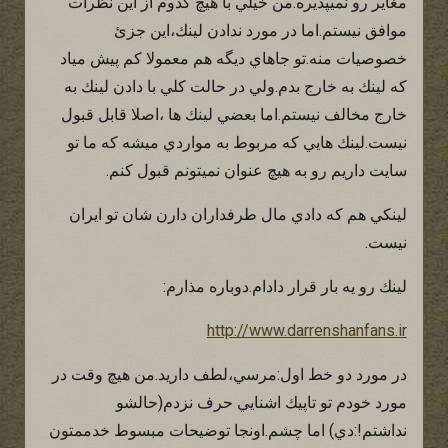
مغاير رو نميپذيره.من خيلي با هيچ كدوم از اين نظرات
موافق نيستم.اما در مورد ندادن لينك،اين جزئ
خصوصيات منه.تو جاهاي ديگه هم معمولا كم پيش مياد
كه لينك به خارج بدم.ولي در حالت كلي با دادن لينك به
خارج مخالف نيستم.اما بعضي لينك ها ،اصلا قابل قبول
نيست.لينك هايي كه مربوط به مواردي ميشه كه ما تو
سايت داريم رو به هيچ عنوان نميتونم قبول كنم.
لينكي هم كه دادي مال طرفداران دارن شان تو ايران
نيست.
لينك رو يه بار قرار دادام.دوباره مذارم:
http://www.darrenshanfans.ir
در مورد دو خط اول:مرسي،لطف داريد.من هيچ وقت در
مورد خودم تو تاپيك اشنايي حرف نزدم(حالشو
نداشتم!:دي) اما چشم.اونجا توضيحات مبسوط خدممتون