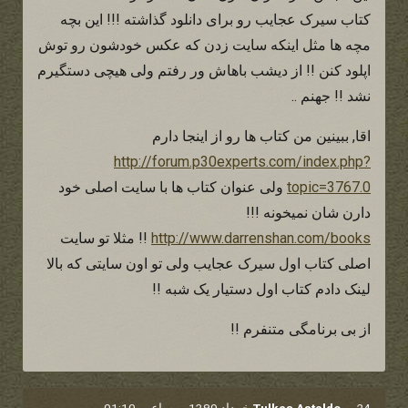
کتاب سیرک عجایب رو برای دانلود گذاشته !!! این بچه
مچه ها مثل اینکه سایت زدن که عکس خودشون رو توش
اپلود کنن !! از دیشب باهاش ور رفتم ولی هیچی دستگیرم
نشد !! جهنم ..
اقا, ببینین من کتاب ها رو از اینجا دارم
http://forum.p30experts.com/index.php?
topic=3767.0
ولی عنوان کتاب ها با سایت اصلی خود
دارن شان نمیخونه !!!
http://www.darrenshan.com/books
!! مثلا تو سایت
اصلی کتاب اول سیرک عجایب ولی تو اون سایتی که بالا
لینک دادم کتاب اول دستیار یک شبه !!
از بی برنامگی متنفرم !!
24 خرداد 1389 — ساعت 01:10
—
Tulkas Astaldo