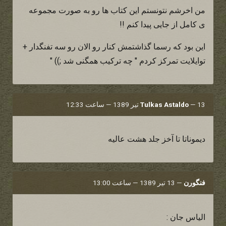
من اخرشم نتونستم این کتاب ها رو به صورت مجموعه
ی کامل از جایی پیدا کنم !!
این بود که رسما گذاشتمش کنار رو الان رو سه تفنگدار +
توایلایت تمرکز کردم " چه ترکیب همگنی شد ;)) "
13 تیر 1389 — ساعت 12:33
—
Tulkas Astaldo
ديموناتا تا آخز جلد هشت عاليه
فنگورن
—
13 تیر 1389 — ساعت 13:00
الیاس جان :