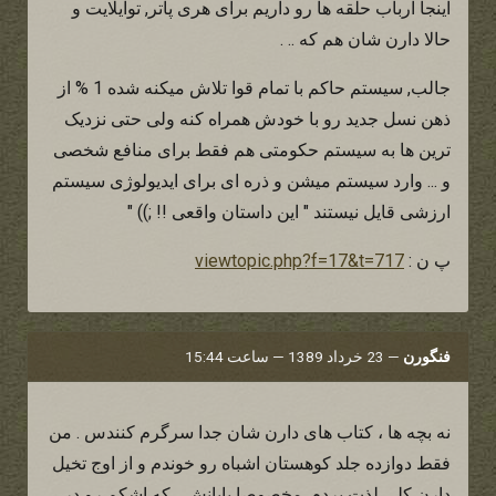
اینجا ارباب حلقه ها رو داریم برای هری پاتر, توایلایت و
حالا دارن شان هم که .. .
جالب, سیستم حاکم با تمام قوا تلاش میکنه شده 1 % از
ذهن نسل جدید رو با خودش همراه کنه ولی حتی نزدیک
ترین ها به سیستم حکومتی هم فقط برای منافع شخصی
و ... وارد سیستم میشن و ذره ای برای ایدیولوژی سیستم
ارزشی قایل نیستند " این داستان واقعی !! ;)) "
پ ن :
viewtopic.php?f=17&t=717
فنگورن
—
23 خرداد 1389 — ساعت 15:44
نه بچه ها ، کتاب های دارن شان جدا سرگرم کنندس . من
فقط دوازده جلد کوهستان اشباه رو خوندم و از اوج تخیل
دارن کلی لذت بردم. مخصوصا پایانش ، که اشکم رو در