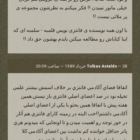
خیلی مانور نمیدن !! فکر میکنم به نظرشون مجموعه ی
پر ملاتی نیست !!
با اون همه نویسنده ی فانتزی نویس قلمبه - سلمبه ای که
اینا کتاباش رو مطالعه میکنن بایدم بهشون حق داد !!
28 خرداد 1389 — ساعت 20:09
—
Tulkas Astaldo
اتفاقا فضاي آكادمي فانتزي بر خلاف اسمش بيشتر علمي
تخيله.نود در صد اعضاي اصلي فانتزي باز نيستن.همين
هفته پيش با اتفاقا همين بحثو با يكي از اعضاي اصلي
آكادمي داشتم!!خب البته در زمينه كاراي فانتزي هم آثار
در خور توجه رو اهميت ميدن.و تا اونجايي كه ميدونم هري
پاتر حداقل خواننده كم نداشت بين اعضاي آكادمي.كلا
بقيه سايتهاي هوارداري(به جز آردا و تا حدودي