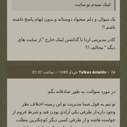
لينك نميدم تو سايت.
یک سوال, و دلم میخواد دوستانه و بدون ابهام پاسخ داشته
باشم !!
کادر مدیریتی اردا با گذاشتن لینک خارج " از سایت های
دیگه " مخالف !؟
24 خرداد 1389 — ساعت 01:37
—
Tulkas Astaldo
در مورد سوالت: به طور صادقانه بگم:
تو تيم به قول شما مديريت تو اين زمينه اختلاف نظر
وجود داره.از طرفي يكي آزادي بودن قيد و شرط فروم از
خواسته هاشه و از طرفي كسي ديگر كوچكترين مطلب