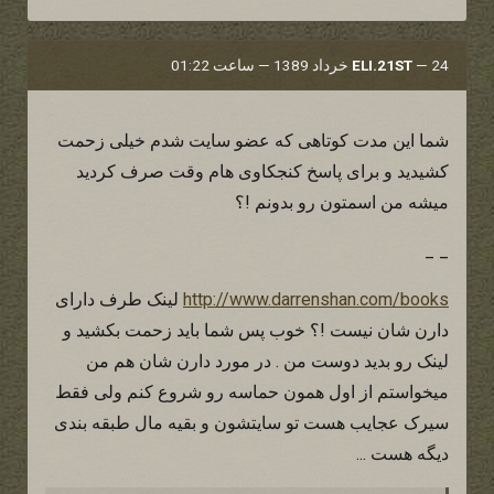
24 خرداد 1389 — ساعت 01:22
—
ELI.21ST
شما این مدت کوتاهی که عضو سایت شدم خیلی زحمت
کشیدید و برای پاسخ کنجکاوی هام وقت صرف کردید
میشه من اسمتون رو بدونم !؟
_ _
http://www.darrenshan.com/books
لینک طرف دارای
دارن شان نیست !؟ خوب پس شما باید زحمت بکشید و
لینک رو بدید دوست من . در مورد دارن شان هم من
میخواستم از اول همون حماسه رو شروع کنم ولی فقط
سیرک عجایب هست تو سایتشون و بقیه مال طبقه بندی
دیگه هست ...