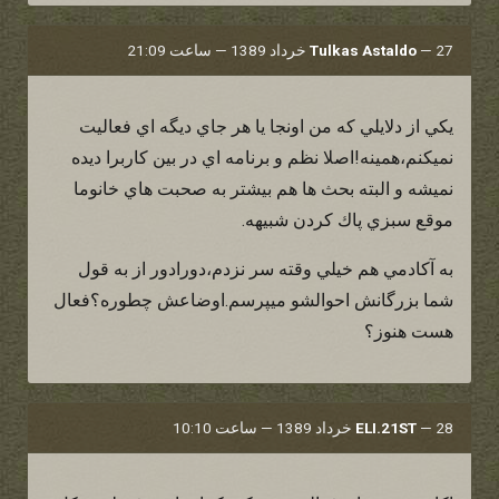
27 خرداد 1389 — ساعت 21:09
—
Tulkas Astaldo
يكي از دلايلي كه من اونجا يا هر جاي ديگه اي فعاليت
نميكنم،همينه!اصلا نظم و برنامه اي در بين كاربرا ديده
نميشه و البته بحث ها هم بيشتر به صحبت هاي خانوما
موقع سبزي پاك كردن شبيهه.
به آكادمي هم خيلي وقته سر نزدم،دورادور از به قول
شما بزرگانش احوالشو ميپرسم.اوضاعش چطوره؟فعال
هست هنوز؟
28 خرداد 1389 — ساعت 10:10
—
ELI.21ST