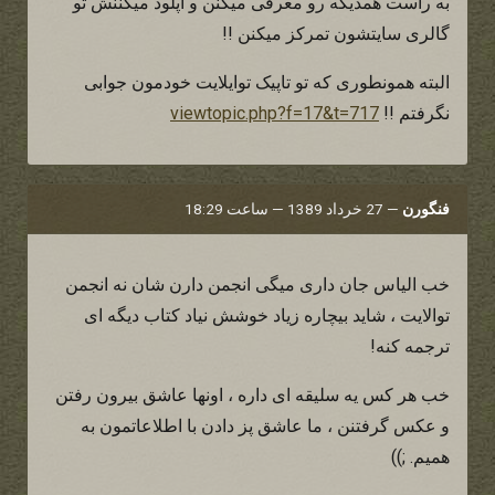
به راست همدیگه رو معرفی میکنن و اپلود میکننش تو
گالری سایتشون تمرکز میکنن !!
البته همونطوری که تو تاپیک توایلایت خودمون جوابی
نگرفتم !!
viewtopic.php?f=17&t=717
فنگورن
—
27 خرداد 1389 — ساعت 18:29
خب الیاس جان داری میگی انجمن دارن شان نه انجمن
توالایت ، شاید بیچاره زیاد خوشش نیاد کتاب دیگه ای
ترجمه کنه!
خب هر کس یه سلیقه ای داره ، اونها عاشق بیرون رفتن
و عکس گرفتنن ، ما عاشق پز دادن با اطلاعاتمون به
همیم. ;))