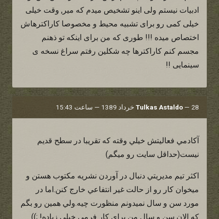
ادبیات نیستم ولی اینو تشخیص میدم که میر, وقت خیلی
خیلی کمی رو برای تشبیه محیط و مخصوصا کاراکترهاش
اختصاص میده !!! طوری که من برای اینکه تو ذهنم
مجسم کنم کاراکترها چه شکلین رفتم سراغ نسخه ی
سینمایی !!
28 خرداد 1389 — ساعت 15:43
—
Tulkas Astaldo
آكادمي فعاليتش خيلي وقته كه تقريبا در سطح قديم
نيست(حداقل سايت رو ميگم)
اكثر تيم مديريتي دنبال در آوردن نشريه مكتوب هستن و
ميخوان كار رو از حالت غير انتفاعي خارج كنن.اما در
مورد سن و سال نميدونم منظورت چيه.ولي همين رو بگم
كه الان سن و سال من براي كار فرمي خيلي زياده! ;))