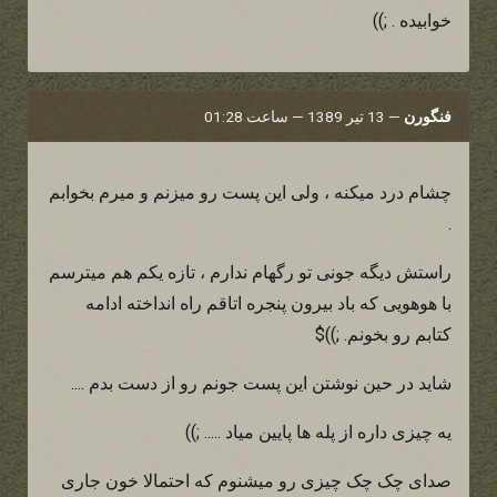
خوابیده . ;))
فنگورن
—
13 تیر 1389 — ساعت 01:28
چشام درد میکنه ، ولی این پست رو میزنم و میرم بخوابم
.
راستش دیگه جونی تو رگهام ندارم ، تازه یکم هم میترسم
با هوهویی که باد بیرون پنجره اتاقم راه انداخته ادامه
کتابم رو بخونم. ;))$
شاید در حین نوشتن این پست جونم رو از دست بدم ....
یه چیزی داره از پله ها پایین میاد ..... ;))
صدای چک چک چیزی رو میشنوم که احتمالا خون جاری