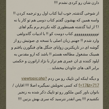
دارن شان رو کردی نشدم !!!
از شوخی گذشته, خوب اینا کتاب اول رو ترجمه کردن !!
واسه همین که بهشون گفتم کتاب دومی هم تو کار یا نه
!؟ از اینا گذشته همینطوری کله نکردم برم بگم اهای
توووووووووووو, کتاب دومت کو !! با ادبیات گاندولفی
وارد شدم !! جهنم, زبان اصلی با نسخه ی صوتیش رو از
گوشه ای در تاریکترین زوایای جنگل های فنگورن یافتم و
همینک مشغول مطالعه هستم !! باشد که ارو مقدس به
اپلود کننده ی ان عمری هم تراز با نژاد اراتورن و حکمتی
برابر الف های جاودان ببخشاید .. .
و دیگه اینکه این تاپیک رو من زدم
viewtopic.php?
f=17&t=717
که کسی تحویلش نمیگیره اصلا !!! اقایان /
بانوان باور کنین ملکور رو تو تاپیک ذکر شده به زنجیر
نکشیدم !!! پس انقدر نترسید که سری بهش بزنین !!!