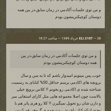
و من توي جلسات آكادمي در زمان سابق،در بين همه
دوستان كوچيكترينشون بودم
28 خرداد 1389 — ساعت 18:27
—
ELI.21ST
و من توي جلسات آكادمي در زمان سابق،در بين
همه دوستان كوچيكترينشون بودم
خوب, پس میتونم امیدوار باشم که تا به سن و سال
بروبچه های اکادمی برسم حداقل 50% کتابای به رسمیت
شناخته شده ی اکادمی رو بخونم !! کلاس بروبچ خیلی
بالاست چون اصلا مجموعه هایی مثل کارای استفانی میر
و دارن شان رو تحویل نمیگیرن !! کلا رو هری پاتر هم با
وجود اینکه کتاب اخرش رو ترجمه ی گروهی هم کردن