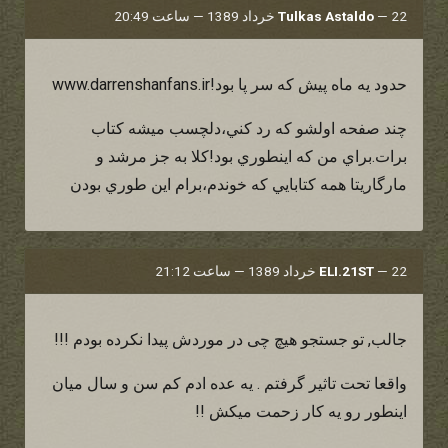
22 خرداد 1389 — ساعت 20:49
—
Tulkas Astaldo
حدود يه ماه پيش كه سر پا بود!www.darrenshanfans.ir
چند صفحه اولشو كه رد كني،دلچسب ميشه كتاب
برات.براي من كه اينطوري بود!كلا به جز مرشد و
مارگاريتا همه كتابايي كه خوندم،برام اين طوري بودن
22 خرداد 1389 — ساعت 21:12
—
ELI.21ST
جالب, تو جستجو هیچ چی در موردش پیدا نکرده بودم !!!
واقعا تحت تاثیر گرفتم . یه عده ادم کم سن و سال میان
اینطور رو یه کار زحمت میکش !!