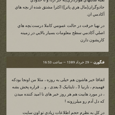
جادوگران(مال هري پاتر)) اكثرا مشتق شده از بچه هاي
آكادمي ان.
در نهيا حرفت در حالت عمومي كاملا درست:بچه هاي
اصلي آكادمي سطح معلومات بسيار بالايي در زمينه
كاريشون دارن
فنگورن
—
29 خرداد 1389 — ساعت 16:53
اتفاقا خبر هاشون هم خیلی به روزه ، مثلا من اونجا بودکه
فهمیدم ، نارنیا 3 ، تایتانیک 3 بعدی ، و .... قراره پخش بشه
، در مورد هابیت هم هر روز خبر های نا امید کننده میدن
که دل آدم رو میلرزونه !
در کل به نظرم حجم اطلاعات زیادی تو اون سایت