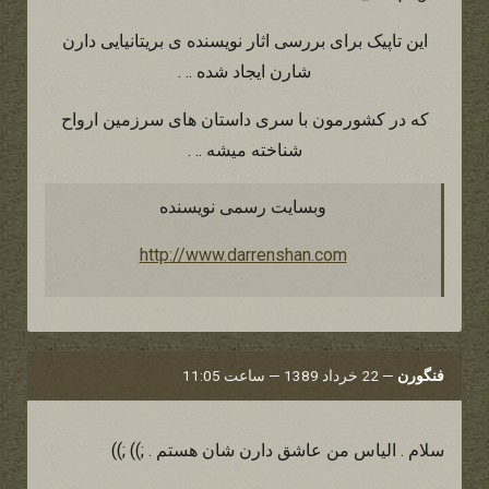
این تاپیک برای بررسی اثار نویسنده ی بریتانیایی دارن
شارن ایجاد شده .. .
که در کشورمون با سری داستان های سرزمین ارواح
شناخته میشه .. .
وبسایت رسمی نویسنده
http://www.darrenshan.com
فنگورن
—
22 خرداد 1389 — ساعت 11:05
سلام . الیاس من عاشق دارن شان هستم . ;)) ;))