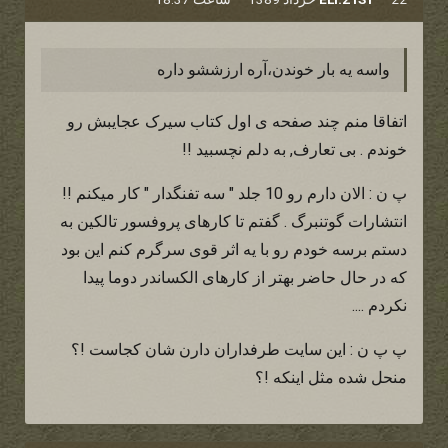
واسه يه بار خوندن،آره ارزششو داره
اتفاقا منم چند صفحه ی اول کتاب سیرک عجایبش رو
خوندم . بی تعارف, به دلم نچسبید !!
پ ن : الان دارم رو 10 جلد " سه تفنگدار " کار میکنم !!
انتشارات گوتنبرگ . گفتم تا کارهای پروفسور تالکین به
دستم برسه خودم رو با یه اثر قوی سرگرم کنم این بود
که در حال حاضر بهتر از کارهای الکساندر دوما پیدا
نکردم ....
پ پ ن : این سایت طرفداران دارن شان کجاست !؟
منحل شده مثل اینکه !؟