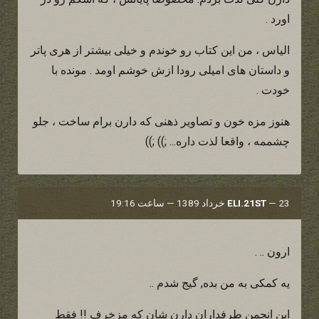
اورد .
الیاس ، من این کتاب رو خوندم و خیلی بیشتر از هری پاتر
و داستان های امیلی رودا ازش خوشم اومد . مونده با
خودت .
هنوز مزه خون و تصاویر ذهنی که دارن برام ساخت ، جلو
چشممه ، واقعا لذت داره... ;)) ;))
23 خرداد 1389 — ساعت 19:16
—
ELI.21ST
ارون .. .
یه کمکی به من بده, گیج شدم ..
این انجمن طرفداران دارن شان که مزخرف !! فقط