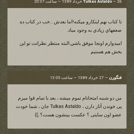
26 خرداد 1389 — ساعت 20:37
—
Tulkas Astaldo
تا كتاب نهم اينكارو ميكنه!اما بعدش ...خب در كتاب ده
ضعفهاي زيادي به وجود مياد.
اميدوارم اونجا موفق باشي.البته منتظر نظراتت تو اين
بخش هم هستيم
فنگورن
—
27 خرداد 1389 — ساعت 13:05
من دو شنبه امتحانام تموم میشه ، بعد با تمام قوا میرم
پی خوندن آثار دارن ، Tulkas Astaldo جان ، شما خودت
عضو اون سایتی ؟ عکست بینشون هست؟ ;))