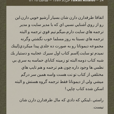
اتفاقا طرفدارن دارن شان بسيار آرشيو خوبي دارن.اين
رو از روي آشنايي نسبي اي كه با مدير سايت و مدير
ترجمه هاي سايت دارم،ميگم.تيم قوي ترجمه و البته
ترجمه هاي نسبتا به روز.مسلما خوب نگشتي وگرنه
مجموعه ديموناتا رو به صورت ده جلدي پيدا ميكردي(لينك
نميدم تو سايت.)اسم كتاب اول سيرك عجايبه و دستيار يك
شبه كتاب دومه.البته تو زمينه كتاباي حماسه يه سري بي
نظمي ها وجود داره.چون هم ترجمه و هم تايپ هاي
مختلفي از كتاب تو نت هست واسه همين سر درگم
ميشي ولي از ديموناتا فقط ترجمه گروه هستش و البته
اسكن شده كتاب چاپي.!
راستي ،لينكي كه دادي كه مال طرفدارن دارن شان
نيست.