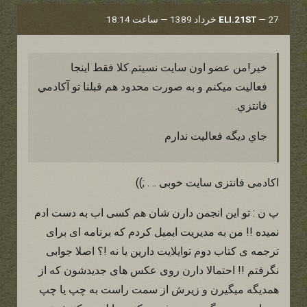
27 خرداد 1389 — ساعت 18:14
—
ELI.21ST
خير!من عضو اون سايت نسيتم.كلا فقط اينجا
فعاليت ميكنم و به صورت محدود هم قبلنا تو آكادمي
فانتزي.
جاي ديگه فعاليت ندارم
اکادمی فانتزی سایت خوبی .. . ;))
پ ن : تو این انجمن دارن شان هم کسی اب به دست ادم
نمیده !! من به مدیریت ایمیل کردم که برنامه ای برای
ترجمه ی کتاب دوم توایلایت دارین یا نه !؟ اصلا جوابی
نگرفتم !! احتمالا دارن روی عکس های جدیدشون که از
همدیگه میگیرن و زیرش از سمت راست به چپ یا چپ