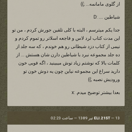
از گلوی مامانمه.... ;))
شیاطین ..... :D
جدا یکم میترسم ، البته با کلی تلقین جورش کردم ، من تو
این مدت کتاب لرد لاس و فاجعه اسلاتر رو تموم کردم و
نیمی از کتاب دزد شیطانی رو هم خوندم ، که سه جلد از
ده جلد مجموعه نبرد با شیاطین دارن شان هستش .... از
کلمات بالا که نوشتم زیاد توش میبینید ، اگه فوبی خون
دارید سراغ این مجموعه نیاین چون یه دوش خون تو
ورودیش نصبه ;))
بعدا بیشتر توضیح میدم. :x
13 تیر 1389 — ساعت 02:23
—
ELI.21ST