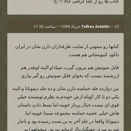
کتاب ها رو از کجا گرفتی حالا !؟ ;))
22 خرداد 1389 — ساعت 17:25
—
Tulkas Astaldo
كتابها رو ميتوني از سايت طرفداران دارن شان در ايران
دانلود كنيومجاني هم هست.
فايل صوتيش هم بيرون گيرت نمياد!و البته اونقدر هم
ارزشمند نيست كه بخواي فايل صوتيش رو گير بياري.
من دوازده جلد حماسه دارن شان و ده جلد ديموناتا و البته
يكي دو تا كار كوتاه ازش خوندم.به نظرم نويسنده خيلي
قوي اي نيست.خيال پرداز خوبيه اما بسط دادن داستان
هاش خيلي عجيبه.حماسه مجموعه نسبتا خوبيه اما
ديموناتا واقعا در جلد آخر به بن بست رسيده بود و ناچار
شد يه سري جفنگيات(از ادبياتم پوزش ميخواهم) به