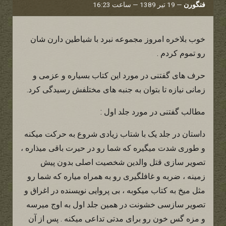
فنگورن
—
19 تیر 1389 — ساعت 16:23
خوب بلاخره امروز مجموعه نبرد با شیاطین دارن شان
رو تموم کردم .
حرف های گفتنی در مورد این کتاب بسیاره و عزمی و
زمانی نیازه تا بتوان به جنبه های مختلفش رسیدگی کرد.
مطالب گفتنی در مورد جلد اول :
داستان در جلد یک با شتاب زیادی شروع به حرکت میکنه
و طوری شدت میگیره که شما رو در حیرت باقی میذاره ،
تصویر سازی قتل والدین شخصیت اصلی بدون پیش
زمینه ، ضربه و غافلگیری رو به همراه میاره که شما رو
مثل میخ به کتاب میکوبه ، بی پروایی نویسنده در اغراق و
تصویر سازسی خشونت در همین جلد اول به اوج میرسه
و مزه گس خون رو برای مدتی تداعی میکنه . پس از آن