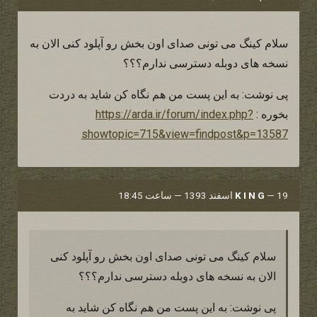
سلام کینگ می تونی صدای اون بخش رو آپلود کنی الان به
نسخه های دوبله دسترسی ندارم؟؟؟
پی نوشت: به این پست من هم نگاه کن شاید به دردت
بخوره :
https://arda.ir/forum/index.php?
showtopic=715&view=findpost&p=13587
19 اسفند 1393 — ساعت 18:45
—
K I N G
سلام کینگ می تونی صدای اون بخش رو آپلود کنی
الان به نسخه های دوبله دسترسی ندارم؟؟؟
پی نوشت: به این پست من هم نگاه کن شاید به