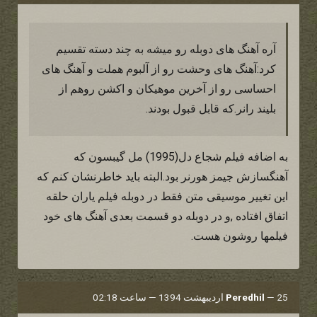
آره آهنگ های دوبله رو میشه به چند دسته تقسیم
کرد:آهنگ های وحشت رو از آلبوم هملت و آهنگ های
احساسی رو از آخرین موهیکان و اکشن روهم از
بلیند رانر.که قابل قبول بودند.
به اضافه فیلم شجاع دل(1995) مل گیبسون که
آهنگسازش جیمز هورنر بود.البته باید خاطرنشان کنم که
این تغییر موسیقی متن فقط در دوبله فیلم یاران حلقه
اتفاق افتاده ,و در دوبله دو قسمت بعدی آهنگ های خود
فیلمها روشون هست.
25 اردیبهشت 1394 — ساعت 02:18
—
Peredhil