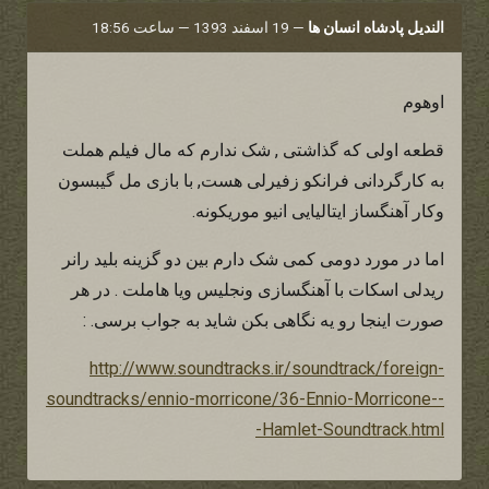
الندیل پادشاه انسان ها
—
19 اسفند 1393 — ساعت 18:56
اوهوم
قطعه اولی که گذاشتی , شک ندارم که مال فیلم هملت
به کارگردانی فرانکو زفیرلی هست, با بازی مل گیبسون
وکار آهنگساز ایتالیایی انیو موریکونه.
اما در مورد دومی کمی شک دارم بین دو گزینه بلید رانر
ریدلی اسکات با آهنگسازی ونجلیس ویا هاملت . در هر
صورت اینجا رو یه نگاهی بکن شاید به جواب برسی. :
http://www.soundtracks.ir/soundtrack/foreign-
soundtracks/ennio-morricone/36-Ennio-Morricone--
-Hamlet-Soundtrack.html