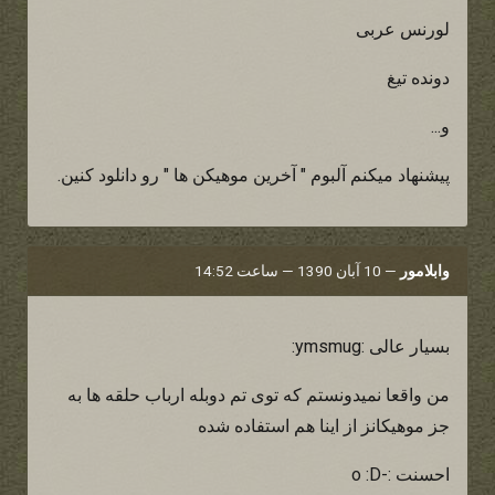
لورنس عربی
دونده تیغ
و...
پیشنهاد میکنم آلبوم " آخرین موهیکن ها " رو دانلود کنین.
وابلامور
—
10 آبان 1390 — ساعت 14:52
بسیار عالی :ymsmug:
من واقعا نمیدونستم که توی تم دوبله ارباب حلقه ها به
جز موهیکانز از اینا هم استفاده شده
احسنت :-o :D