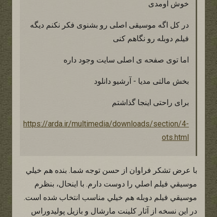
خوش اومدی
در کل اگه موسیقی اصلی رو بشنوی فکر نکنم دیگه
فیلم دوبله رو نگاهم کنی
اما توی صفحه ی اصلی سایت وجود داره
بخش مالتی مدیا - آرشیو دانلود
برای راحتی اینجا گذاشتم
https://arda.ir/multimedia/downloads/section/4-
ots.html
با عرض تشكر فراوان از حسن توجه شما. بنده هم خيلي
موسيقي فيلم اصلي را دوست دارم. با اينحال، بنظرم
موسيقي فيلم دوبله هم خيلي مناسب انتخاب شده است.
در اين نسخه از آثار كلينت مارشال و بازيل پوليدوراس