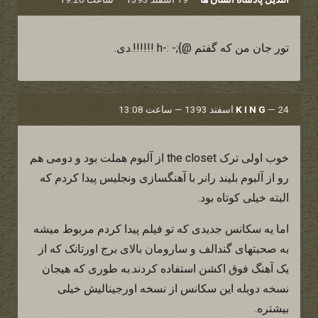
تور جان من که گفتم @};- :-h !!!!!!.دی.
24 اسفند 1393 — ساعت 13:08
—
K I N G
خوب اولی ترک the closet از آلبوم هملت بود و دومی هم
رو از آلبوم بلیند رانر با آهنگسازی ونجلیس پیدا کردم که
البته خیلی کوتاه بود.
اما یه سکانس جدیدی که تو فیلم پیدا کردم مربوط میشه
به صحبتهای گندالف و سارومان بالای برج اورتانک که از
یک آهنگ فوق اکشن استفاده کردند.به طوری که هیجان
نسخه دوبله این سکانس از نسخه اورجینالیش خیلی
بیشتره.