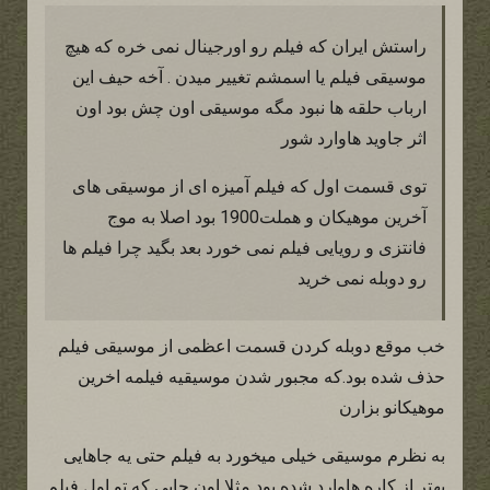
راستش ایران که فیلم رو اورجینال نمی خره که هیچ
موسیقی فیلم یا اسمشم تغییر میدن . آخه حیف این
ارباب حلقه ها نبود مگه موسیقی اون چش بود اون
اثر جاوید هاوارد شور
توی قسمت اول که فیلم آمیزه ای از موسیقی های
آخرین موهیکان و هملت1900 بود اصلا به موج
فانتزی و رویایی فیلم نمی خورد بعد بگید چرا فیلم ها
رو دوبله نمی خرید
خب موقع دوبله کردن قسمت اعظمی از موسیقی فیلم
حذف شده بود.که مجبور شدن موسیقیه فیلمه اخرین
موهیکانو بزارن
به نظرم موسیقی خیلی میخورد به فیلم حتی یه جاهایی
بهتر از کاره هاوارد شده بود مثلا اون جایی که تو اول فیلم