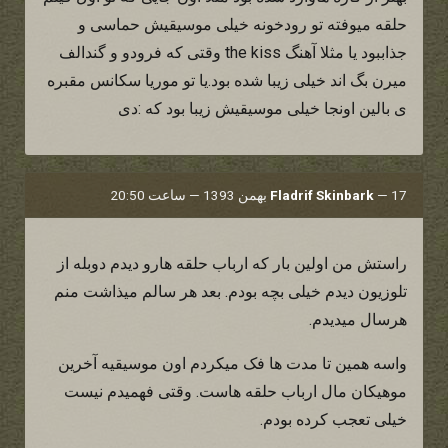
حلقه میوفته تو رودخونه خیلی موسیقیش حماسی و
جذاببود یا مثلا آهنگ the kiss وقتی که فرودو و گندالف
میرن بگ اند خیلی زیبا شده بود.یا تو موریا سکانس مقبره
ی بالین اونجا خیلی موسیقیش زیبا بود که :دی
17 بهمن 1393 — ساعت 20:50
—
Fladrif Skinbark
راستش من اولین بار که ارباب حلقه هارو دیدم دوبله از
تلوزیون دیدم خیلی بچه بودم. بعد هر سالم میذاشت منم
هرسال میدیدم.
واسه همین تا مدت ها فک میکردم اون موسیقیه آخرین
موهیکان مال ارباب حلقه هاست. وقتی فهمیدم نیست
خیلی تعجب کرده بودم.