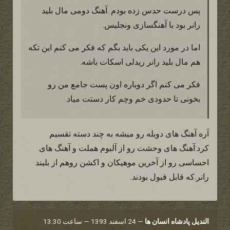
پس درست حدس زده بودم .آهنگ دومی مال بلید
رانر بود با آهنگسازی ونجلیس.
اما در مورد این یکی باید بگم که فکر می کنم این تکه
هم مال بلید رانر ریدلی اسکات باشه.
فکر می کنم اگر دوباره اون پست جامع من رو
بخونی تا حدودی خم وچم کار دستت میاد.
آره آهنگ های دوبله رو میشه به چند دسته تقسیم
کرد:آهنگ های وحشت رو از آلبوم هملت و آهنگ های
احساسی رو از آخرین موهیکان و اکشن روهم از بلیند
رانر.که قابل قبول بودند.
الندیل پادشاه انسان ها
—
24 اسفند 1393 — ساعت 13:30