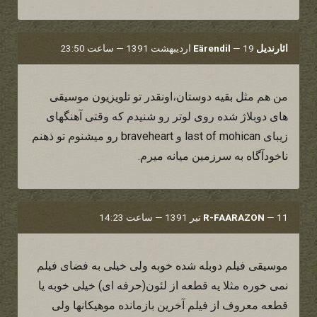
ائارندیل Eärendil
19 اردیبهشت 1391 — ساعت 23:50
—
من هم مثل بقیه دوستان،اونقدر تو تلویزیون موسیقی
های دوبلاژ شده روی لوتر رو شنیدم که وقتی آهنگهای
زیبای last of mohican و braveheart رو میشنوم تو ذهنم
ناخودآگاه به سرزمین میانه میرم.
11 تیر 1391 — ساعت 14:23
—
R-FAARAZON
موسیقی فیلم دوبله شده خوبه ولی خیلی به فضای فیلم
نمی خوره مثلا یه قطعه از لئون(حرفه ای) خیلی خوبه یا
قطعه معروف از فیلم آخرین بازمانده موهیکانها ولی