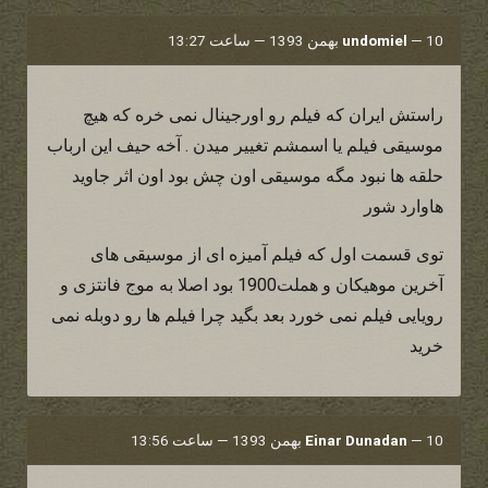
10 بهمن 1393 — ساعت 13:27
—
undomiel
راستش ایران که فیلم رو اورجینال نمی خره که هیچ
موسیقی فیلم یا اسمشم تغییر میدن . آخه حیف این ارباب
حلقه ها نبود مگه موسیقی اون چش بود اون اثر جاوید
هاوارد شور
توی قسمت اول که فیلم آمیزه ای از موسیقی های
آخرین موهیکان و هملت1900 بود اصلا به موج فانتزی و
رویایی فیلم نمی خورد بعد بگید چرا فیلم ها رو دوبله نمی
خرید
10 بهمن 1393 — ساعت 13:56
—
Einar Dunadan