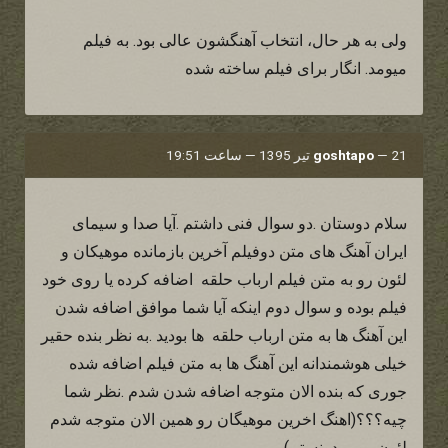
ولی به هر حال، انتخاب آهنگشون عالی بود. به فیلم
میومد. انگار برای فیلم ساخته شده
21 تیر 1395 — ساعت 19:51
—
goshtapo
سلام دوستان .دو سوال فنی داشتم .آیا صدا و سیمای
ایران آهنگ های متن دوفیلم آخرین بازمانده موهیکان و
لئون رو به متن فیلم ارباب حلقه اضافه کرده یا روی خود
فیلم بوده و سوال دوم اینکه آیا شما موافق اضافه شدن
این آهنگ ها به متن ارباب حلقه ها بودید .به نظر بنده حقیر
خیلی هوشمندانه این آهنگ ها به متن فیلم اضافه شده
جوری که بنده الان متوجه اضافه شدن شدم .نظر شما
چیه؟؟؟(اهنگ اخرین موهیگان رو همین الان متوجه شدم
لئون رو میدونستم)