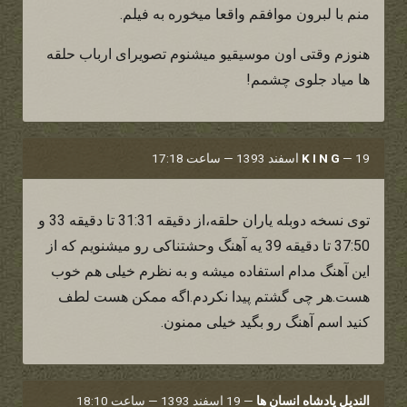
منم با لبرون موافقم واقعا میخوره به فیلم.
هنوزم وقتی اون موسیقیو میشنوم تصویرای ارباب حلقه
ها میاد جلوی چشمم!
19 اسفند 1393 — ساعت 17:18
—
K I N G
توی نسخه دوبله یاران حلقه،از دقیقه 31:31 تا دقیقه 33 و
37:50 تا دقیقه 39 یه آهنگ وحشتناکی رو میشنویم که از
این آهنگ مدام استفاده میشه و به نظرم خیلی هم خوب
هست.هر چی گشتم پیدا نکردم.اگه ممکن هست لطف
کنید اسم آهنگ رو بگید خیلی ممنون.
الندیل پادشاه انسان ها
—
19 اسفند 1393 — ساعت 18:10