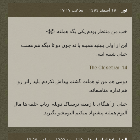
تور
—
19 اسفند 1393 — ساعت 19:19
خب من منتظر بودم یکی بگه هملته. @};-
این از اولی ببینید همینه یا نه چون دو تا دیگه هم هست
خیلی شبیه اینه:
14. The Closet.rar
دومی هم من تو هملت گشتم پیداش نکردم. بلید رانر رو
هم ندارم متاسفانه.
خیلی از آهنگای با زمینه ترسناک دوبله ارباب حلقه ها مال
آلبوم هملته پیشنهاد میکنم آلبومشو بگیرید.
الندیل پادشاه انسان ها
—
19 اسفند 1393 — ساعت 19:26