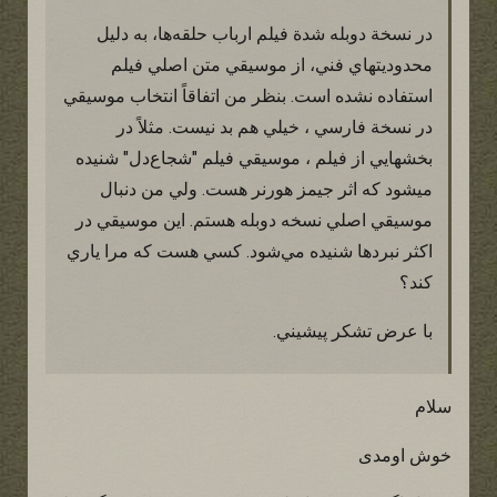
در نسخة دوبله شدة فيلم ارباب حلقه‌ها، به دليل
محدوديتهاي فني، از موسيقي متن اصلي فيلم
استفاده نشده است. بنظر من اتفاقاً انتخاب موسيقي
در نسخة فارسي ، خيلي هم بد نيست. مثلاً در
بخشهايي از فيلم ، موسيقي فيلم "شجاع‌دل" شنيده
ميشود كه اثر جيمز هورنر هست. ولي من دنبال
موسيقي اصلي نسخه دوبله هستم. اين موسيقي در
اكثر نبردها شنيده مي‌شود. كسي هست كه مرا ياري
كند؟
با عرض تشكر پيشيني.
سلام
خوش اومدی