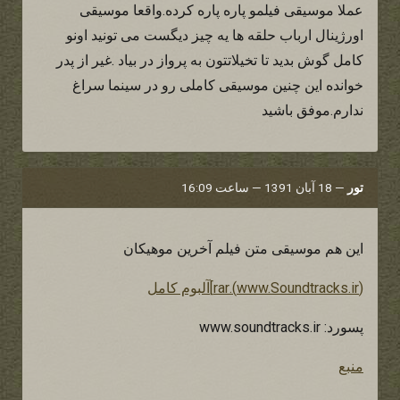
عملا موسیقی فیلمو پاره پاره کرده.واقعا موسیقی
اورژینال ارباب حلقه ها یه چیز دیگست می تونید اونو
کامل گوش بدید تا تخیلاتتون به پرواز در بیاد .غیر از پدر
خوانده این چنین موسیقی کاملی رو در سینما سراغ
ندارم.موفق باشید
تور
—
18 آبان 1391 — ساعت 16:09
این هم موسیقی متن فیلم آخرین موهیکان
(www.Soundtracks.ir).rar]آلبوم کامل
پسورد: www.soundtracks.ir
منبع