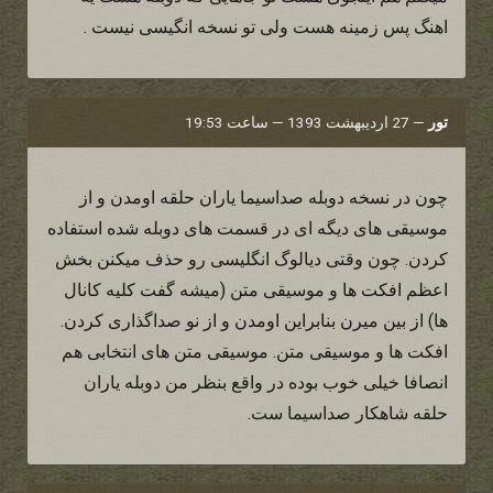
اهنگ پس زمینه هست ولی تو نسخه انگیسی نیست .
تور
—
27 اردیبهشت 1393 — ساعت 19:53
چون در نسخه دوبله صداسیما یاران حلقه اومدن و از
موسیقی های دیگه ای در قسمت های دوبله شده استفاده
کردن. چون وقتی دیالوگ انگلیسی رو حذف میکنن بخش
اعظم افکت ها و موسیقی متن (میشه گفت کلیه کانال
ها) از بین میرن بنابراین اومدن و از نو صداگذاری کردن.
افکت ها و موسیقی متن. موسیقی متن های انتخابی هم
انصافا خیلی خوب بوده در واقع بنظر من دوبله یاران
حلقه شاهکار صداسیما ست.