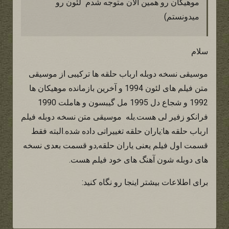
موهیگان رو همین الان متوجه شدم لئون رو
میدونستم)
سلام
موسیقی نسخه دوبله ارباب حلقه ها ترکیبی از موسیقی
متن فیلم های لئون 1994 و آخرین بازمانده موهیکان ها
1992 و شجاع دل 1995 مل گیبسون و هاملت 1990
فرانکو زفیر لی هست.بله موسیقی متن نسخه دوبله فیلم
ارباب حلقه ها:یاران حلقه تغییراتی داده شده.البته فقط
قسمت اول فیلم یعنی یاران حلقه,دو قسمت بعدی نسخه
های دوبله شون آهنگ های خود فیلم هست.
برای اطلاعات بیشتر اینجا رو نگاه کنید: