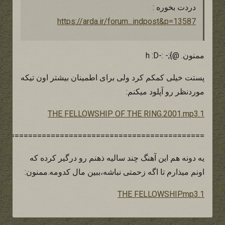
دردت بخوره :
https://arda.ir/forum...indpost&p=13587
ممنون. @};- :-h :D
پستت خیلی کمکم کرد ولی برای اطمینان بیشتر اون تیکه
موردنظر رو آپلود میکنم:
1.THE FELLOWSHIP OF THE RING.2001.mp3
==============================================
یه دونه هم این آهنگ چند سالیه ذهنم رو درگیر کرده که
اونم میذارم تا اگه زحمتی نباشه،ببین مال کدومه.ممنون:
1.THE FELLOWSHIP.mp3