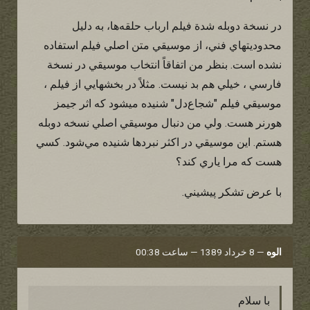
در نسخة دوبله شدة فيلم ارباب حلقه‌ها، به دليل
محدوديتهاي فني، از موسيقي متن اصلي فيلم استفاده
نشده است. بنظر من اتفاقاً انتخاب موسيقي در نسخة
فارسي ، خيلي هم بد نيست. مثلاً در بخشهايي از فيلم ،
موسيقي فيلم "شجاع‌دل" شنيده ميشود كه اثر جيمز
هورنر هست. ولي من دنبال موسيقي اصلي نسخه دوبله
هستم. اين موسيقي در اكثر نبردها شنيده مي‌شود. كسي
هست كه مرا ياري كند؟
با عرض تشكر پيشيني.
الوه
—
8 خرداد 1389 — ساعت 00:38
با سلام