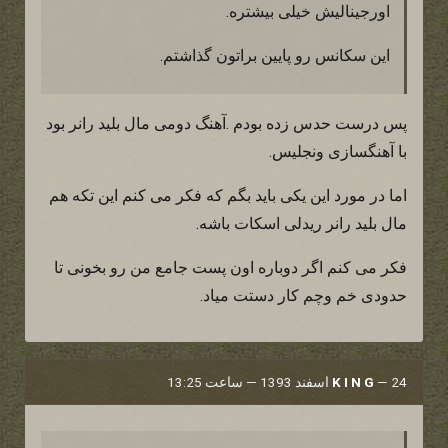
اورجینالیش خیلی بیشتره.
این سکانس رو پایین براتون گذاشتم.
پس درست حدس زده بودم .آهنگ دومی مال بلید رانر بود
با آهنگسازی ونجلیس.
اما در مورد این یکی باید بگم که فکر می کنم این تکه هم
مال بلید رانر ریدلی اسکات باشه.
فکر می کنم اگر دوباره اون پست جامع من رو بخونی تا
حدودی خم وچم کار دستت میاد.
24 اسفند 1393 — ساعت 13:25
—
K I N G