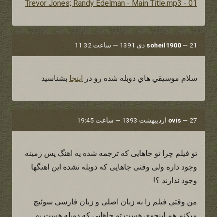
01 - Trevor Jones; Randy Edelman - Main Title.mp3
21 دی 1391 — ساعت 11:32
—
soheil1900
سلام موسيقي هاي دوبله شده رو در
اينجا
بشناسيد
27 اردیبهشت 1393 — ساعت 19:45
—
ovis
تو فیلم چرا تو جاهایی که ترجمه شده یه اهنگ پس زمینه
وجود داره ولی وقتی جاهایی که دوبله نشده این اهنگها
وجود ندارند ؟!
من وقتی فیلم را به زبان اصلی و زبان فارسی سوئیچ
میکنم هم اینجوی هست تو جاهایی که دوبله هست یه