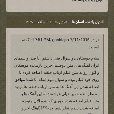
الندیل پادشاه انسان ها
—
23 تیر 1395 — ساعت 21:51
در در 7/11/2016 at 7:51 PM، goshtapo گفته
است :
سلام دوستان .دو سوال فنی داشتم .آیا صدا و سیمای
ایران آهنگ های متن دوفیلم آخرین بازمانده موهیکان
و لئون رو به متن فیلم ارباب حلقه اضافه کرده یا
روی خود فیلم بوده و سوال دوم اینکه آیا شما موافق
اضافه شدن این آهنگ ها به متن ارباب حلقه ها بودید
.به نظر بنده حقیر خیلی هوشمندانه این آهنگ ها به
متن فیلم اضافه شده جوری که بنده الان متوجه
اضافه شدن شدم .نظر شما چیه؟؟؟(اهنگ اخرین