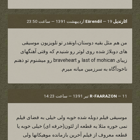
ائارندیل Eärendil
19 اردیبهشت 1391 — ساعت 23:50
—
من هم مثل بقیه دوستان،اونقدر تو تلویزیون موسیقی
های دوبلاژ شده روی لوتر رو شنیدم که وقتی آهنگهای
زیبای last of mohican و braveheart رو میشنوم تو ذهنم
ناخودآگاه به سرزمین میانه میرم.
11 تیر 1391 — ساعت 14:23
—
R-FAARAZON
موسیقی فیلم دوبله شده خوبه ولی خیلی به فضای فیلم
نمی خوره مثلا یه قطعه از لئون(حرفه ای) خیلی خوبه یا
قطعه معروف از فیلم آخرین بازمانده موهیکانها ولی