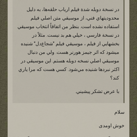
در نسخة دوبله شدة فيلم ارباب حلقه‌ها، به دليل
محدوديتهاي فني، از موسيقي متن اصلي فيلم
استفاده نشده است. بنظر من اتفاقاً انتخاب موسيقي
در نسخة فارسي ، خيلي هم بد نيست. مثلاً در
بخشهايي از فيلم ، موسيقي فيلم "شجاع‌دل" شنيده
ميشود كه اثر جيمز هورنر هست. ولي من دنبال
موسيقي اصلي نسخه دوبله هستم. اين موسيقي در
اكثر نبردها شنيده مي‌شود. كسي هست كه مرا ياري
كند؟
با عرض تشكر پيشيني.
سلام
خوش اومدی