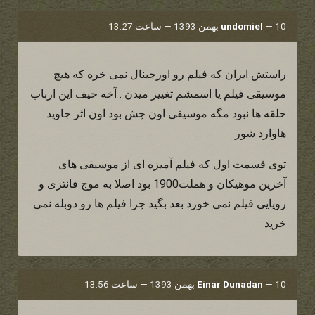
10 بهمن 1393 — ساعت 13:27
—
undomiel
راستش ایران که فیلم رو اورجینال نمی خره که هیچ
موسیقی فیلم یا اسمشم تغییر میدن . آخه حیف این ارباب
حلقه ها نبود مگه موسیقی اون چش بود اون اثر جاوید
هاوارد شور
توی قسمت اول که فیلم آمیزه ای از موسیقی های
آخرین موهیکان و هملت1900 بود اصلا به موج فانتزی و
رویایی فیلم نمی خورد بعد بگید چرا فیلم ها رو دوبله نمی
خرید
10 بهمن 1393 — ساعت 13:56
—
Einar Dunadan