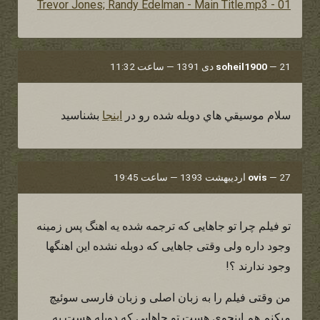
01 - Trevor Jones; Randy Edelman - Main Title.mp3
21 دی 1391 — ساعت 11:32
—
soheil1900
سلام موسيقي هاي دوبله شده رو در
اينجا
بشناسيد
27 اردیبهشت 1393 — ساعت 19:45
—
ovis
تو فیلم چرا تو جاهایی که ترجمه شده یه اهنگ پس زمینه
وجود داره ولی وقتی جاهایی که دوبله نشده این اهنگها
وجود ندارند ؟!
من وقتی فیلم را به زبان اصلی و زبان فارسی سوئیچ
میکنم هم اینجوی هست تو جاهایی که دوبله هست یه