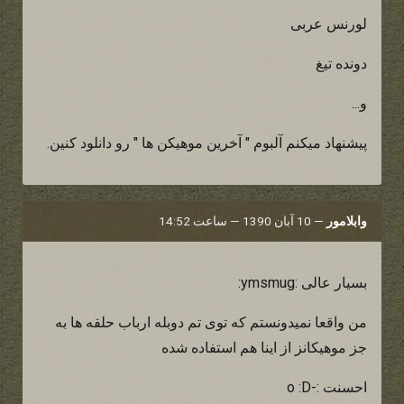
لورنس عربی
دونده تیغ
و...
پیشنهاد میکنم آلبوم " آخرین موهیکن ها " رو دانلود کنین.
وابلامور
—
10 آبان 1390 — ساعت 14:52
بسیار عالی :ymsmug:
من واقعا نمیدونستم که توی تم دوبله ارباب حلقه ها به
جز موهیکانز از اینا هم استفاده شده
احسنت :-o :D