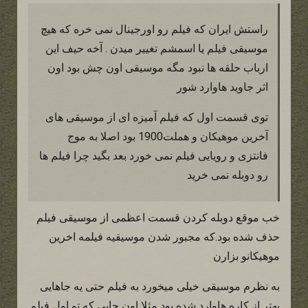
راستش ایران که فیلم رو اورجینال نمی خره که هیچ
موسیقی فیلم یا اسمشم تغییر میدن . آخه حیف این
ارباب حلقه ها نبود مگه موسیقی اون چش بود اون
اثر جاوید هاوارد شور
توی قسمت اول که فیلم آمیزه ای از موسیقی های
آخرین موهیکان و هملت1900 بود اصلا به موج
فانتزی و رویایی فیلم نمی خورد بعد بگید چرا فیلم ها
رو دوبله نمی خرید
خب موقع دوبله کردن قسمت اعظمی از موسیقی فیلم
حذف شده بود.که مجبور شدن موسیقیه فیلمه اخرین
موهیکانو بزارن
به نظرم موسیقی خیلی میخورد به فیلم حتی یه جاهایی
بهتر از کاره هاوارد شده بود مثلا اون جایی که تو اول فیلم