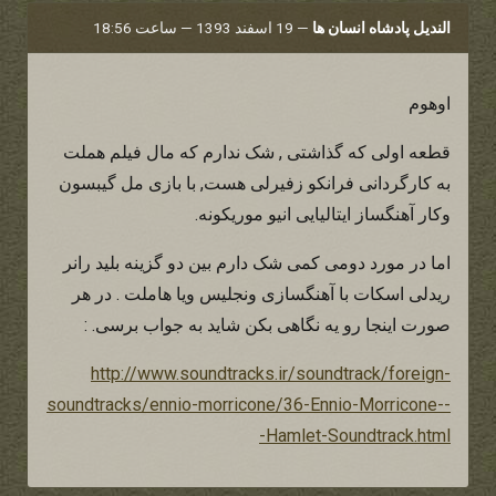
الندیل پادشاه انسان ها
—
19 اسفند 1393 — ساعت 18:56
اوهوم
قطعه اولی که گذاشتی , شک ندارم که مال فیلم هملت
به کارگردانی فرانکو زفیرلی هست, با بازی مل گیبسون
وکار آهنگساز ایتالیایی انیو موریکونه.
اما در مورد دومی کمی شک دارم بین دو گزینه بلید رانر
ریدلی اسکات با آهنگسازی ونجلیس ویا هاملت . در هر
صورت اینجا رو یه نگاهی بکن شاید به جواب برسی. :
http://www.soundtracks.ir/soundtrack/foreign-
soundtracks/ennio-morricone/36-Ennio-Morricone--
-Hamlet-Soundtrack.html