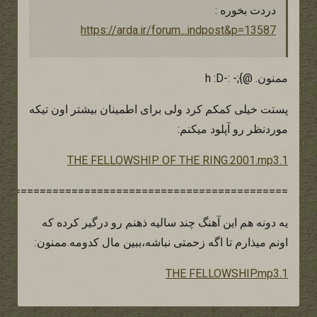
دردت بخوره :
https://arda.ir/forum...indpost&p=13587
ممنون. @};- :-h :D
پستت خیلی کمکم کرد ولی برای اطمینان بیشتر اون تیکه
موردنظر رو آپلود میکنم:
1.THE FELLOWSHIP OF THE RING.2001.mp3
==============================================
یه دونه هم این آهنگ چند سالیه ذهنم رو درگیر کرده که
اونم میذارم تا اگه زحمتی نباشه،ببین مال کدومه.ممنون:
1.THE FELLOWSHIP.mp3