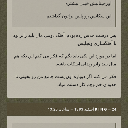
اورجینالیش خیلی بیشتره.
این سکانس رو پایین براتون گذاشتم.
پس درست حدس زده بودم .آهنگ دومی مال بلید رانر بود
با آهنگسازی ونجلیس.
اما در مورد این یکی باید بگم که فکر می کنم این تکه هم
مال بلید رانر ریدلی اسکات باشه.
فکر می کنم اگر دوباره اون پست جامع من رو بخونی تا
حدودی خم وچم کار دستت میاد.
24 اسفند 1393 — ساعت 13:25
—
K I N G