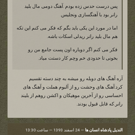
پس درست حدس زده بودم .آهنگ دومی مال بلید
رانر بود با آهنگسازی ونجلیس.
اما در مورد این یکی باید بگم که فکر می کنم این تکه
هم مال بلید رانر ریدلی اسکات باشه.
فکر می کنم اگر دوباره اون پست جامع من رو
بخونی تا حدودی خم وچم کار دستت میاد.
آره آهنگ های دوبله رو میشه به چند دسته تقسیم
کرد:آهنگ های وحشت رو از آلبوم هملت و آهنگ های
احساسی رو از آخرین موهیکان و اکشن روهم از بلیند
رانر.که قابل قبول بودند.
الندیل پادشاه انسان ها
—
24 اسفند 1393 — ساعت 13:30