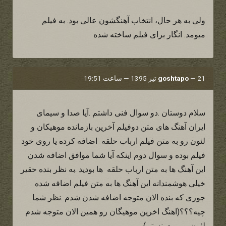
ولی به هر حال، انتخاب آهنگشون عالی بود. به فیلم
میومد. انگار برای فیلم ساخته شده
21 تیر 1395 — ساعت 19:51
—
goshtapo
سلام دوستان .دو سوال فنی داشتم .آیا صدا و سیمای
ایران آهنگ های متن دوفیلم آخرین بازمانده موهیکان و
لئون رو به متن فیلم ارباب حلقه اضافه کرده یا روی خود
فیلم بوده و سوال دوم اینکه آیا شما موافق اضافه شدن
این آهنگ ها به متن ارباب حلقه ها بودید .به نظر بنده حقیر
خیلی هوشمندانه این آهنگ ها به متن فیلم اضافه شده
جوری که بنده الان متوجه اضافه شدن شدم .نظر شما
چیه؟؟؟(اهنگ اخرین موهیگان رو همین الان متوجه شدم
لئون رو میدونستم)