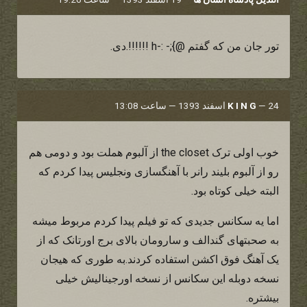
تور جان من که گفتم @};- :-h !!!!!!.دی.
24 اسفند 1393 — ساعت 13:08
—
K I N G
خوب اولی ترک the closet از آلبوم هملت بود و دومی هم
رو از آلبوم بلیند رانر با آهنگسازی ونجلیس پیدا کردم که
البته خیلی کوتاه بود.
اما یه سکانس جدیدی که تو فیلم پیدا کردم مربوط میشه
به صحبتهای گندالف و سارومان بالای برج اورتانک که از
یک آهنگ فوق اکشن استفاده کردند.به طوری که هیجان
نسخه دوبله این سکانس از نسخه اورجینالیش خیلی
بیشتره.