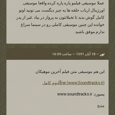
عملا موسیقی فیلمو پاره پاره کرده.واقعا موسیقی
اورژینال ارباب حلقه ها یه چیز دیگست می تونید اونو
کامل گوش بدید تا تخیلاتتون به پرواز در بیاد .غیر از پدر
خوانده این چنین موسیقی کاملی رو در سینما سراغ
ندارم.موفق باشید
تور
—
18 آبان 1391 — ساعت 16:09
این هم موسیقی متن فیلم آخرین موهیکان
(www.Soundtracks.ir).rar]آلبوم کامل
پسورد: www.soundtracks.ir
منبع