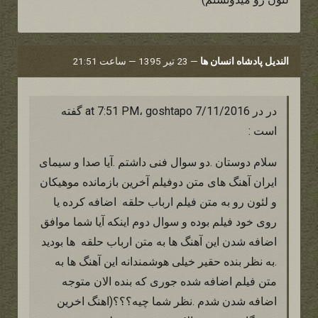
الندیل پادشاه انسان ها
—
23 تیر 1395 — ساعت 21:51
در در 7/11/2016 at 7:51 PM، goshtapo گفته
است :
سلام دوستان .دو سوال فنی داشتم .آیا صدا و سیمای
ایران آهنگ های متن دوفیلم آخرین بازمانده موهیکان
و لئون رو به متن فیلم ارباب حلقه اضافه کرده یا
روی خود فیلم بوده و سوال دوم اینکه آیا شما موافق
اضافه شدن این آهنگ ها به متن ارباب حلقه ها بودید
.به نظر بنده حقیر خیلی هوشمندانه این آهنگ ها به
متن فیلم اضافه شده جوری که بنده الان متوجه
اضافه شدن شدم .نظر شما چیه؟؟؟(اهنگ اخرین