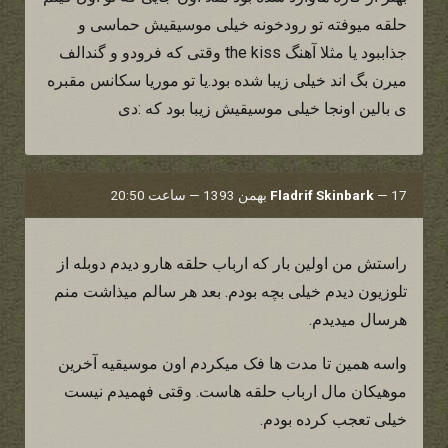
حلقه میوفته تو رودخونه خیلی موسیقیش حماسی و
جذاببود یا مثلا آهنگ the kiss وقتی که فرودو و گندالف
میرن بگ اند خیلی زیبا شده بود.یا تو موریا سکانس مقبره
ی بالین اونجا خیلی موسیقیش زیبا بود که :دی
17 بهمن 1393 — ساعت 20:50
—
Fladrif Skinbark
راستش من اولین بار که ارباب حلقه هارو دیدم دوبله از
تلوزیون دیدم خیلی بچه بودم. بعد هر سالم میذاشت منم
هرسال میدیدم.
واسه همین تا مدت ها فک میکردم اون موسیقیه آخرین
موهیکان مال ارباب حلقه هاست. وقتی فهمیدم نیست
خیلی تعجب کرده بودم.