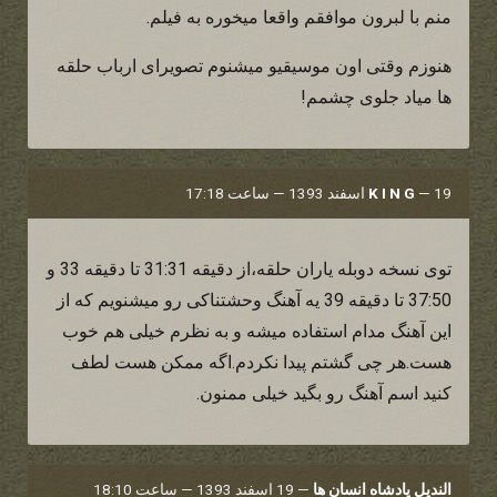
منم با لبرون موافقم واقعا میخوره به فیلم.
هنوزم وقتی اون موسیقیو میشنوم تصویرای ارباب حلقه
ها میاد جلوی چشمم!
19 اسفند 1393 — ساعت 17:18
—
K I N G
توی نسخه دوبله یاران حلقه،از دقیقه 31:31 تا دقیقه 33 و
37:50 تا دقیقه 39 یه آهنگ وحشتناکی رو میشنویم که از
این آهنگ مدام استفاده میشه و به نظرم خیلی هم خوب
هست.هر چی گشتم پیدا نکردم.اگه ممکن هست لطف
کنید اسم آهنگ رو بگید خیلی ممنون.
الندیل پادشاه انسان ها
—
19 اسفند 1393 — ساعت 18:10