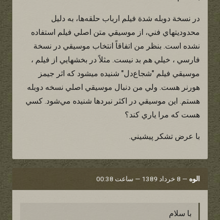
در نسخة دوبله شدة فيلم ارباب حلقه‌ها، به دليل
محدوديتهاي فني، از موسيقي متن اصلي فيلم استفاده
نشده است. بنظر من اتفاقاً انتخاب موسيقي در نسخة
فارسي ، خيلي هم بد نيست. مثلاً در بخشهايي از فيلم ،
موسيقي فيلم "شجاع‌دل" شنيده ميشود كه اثر جيمز
هورنر هست. ولي من دنبال موسيقي اصلي نسخه دوبله
هستم. اين موسيقي در اكثر نبردها شنيده مي‌شود. كسي
هست كه مرا ياري كند؟
با عرض تشكر پيشيني.
الوه
—
8 خرداد 1389 — ساعت 00:38
با سلام