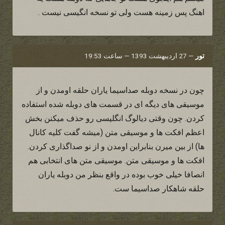
اهنگ پس زمینه هست ولی تو نسخه انگیسی نیست .
تور
—
27 اردیبهشت 1393 — ساعت 19:53
چون در نسخه دوبله صداسیما یاران حلقه اومدن و از
موسیقی های دیگه ای در قسمت های دوبله شده استفاده
کردن. چون وقتی دیالوگ انگلیسی رو حذف میکنن بخش
اعظم افکت ها و موسیقی متن (میشه گفت کلیه کانال
ها) از بین میرن بنابراین اومدن و از نو صداگذاری کردن.
افکت ها و موسیقی متن. موسیقی متن های انتخابی هم
انصافا خیلی خوب بوده در واقع بنظر من دوبله یاران
حلقه شاهکار صداسیما ست.