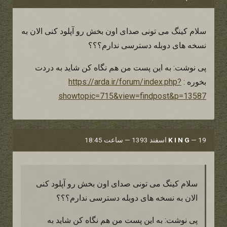
سلام کینگ می تونی صدای اون بخش رو آپلود کنی الان به
نسخه های دوبله دسترسی ندارم؟؟؟
پی نوشت: به این پست من هم نگاه کن شاید به دردت
بخوره :
https://arda.ir/forum/index.php?
showtopic=715&view=findpost&p=13587
19 اسفند 1393 — ساعت 18:45
—
K I N G
سلام کینگ می تونی صدای اون بخش رو آپلود کنی
الان به نسخه های دوبله دسترسی ندارم؟؟؟
پی نوشت: به این پست من هم نگاه کن شاید به