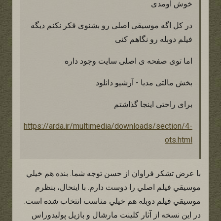
خوش اومدی
در کل اگه موسیقی اصلی رو بشنوی فکر نکنم دیگه
فیلم دوبله رو نگاهم کنی
اما توی صفحه ی اصلی سایت وجود داره
بخش مالتی مدیا - آرشیو دانلود
برای راحتی اینجا گذاشتم
https://arda.ir/multimedia/downloads/section/4-
ots.html
با عرض تشكر فراوان از حسن توجه شما. بنده هم خيلي
موسيقي فيلم اصلي را دوست دارم. با اينحال، بنظرم
موسيقي فيلم دوبله هم خيلي مناسب انتخاب شده است.
در اين نسخه از آثار كلينت مارشال و بازيل پوليدوراس