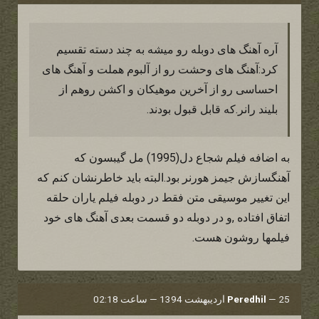
آره آهنگ های دوبله رو میشه به چند دسته تقسیم
کرد:آهنگ های وحشت رو از آلبوم هملت و آهنگ های
احساسی رو از آخرین موهیکان و اکشن روهم از
بلیند رانر.که قابل قبول بودند.
به اضافه فیلم شجاع دل(1995) مل گیبسون که
آهنگسازش جیمز هورنر بود.البته باید خاطرنشان کنم که
این تغییر موسیقی متن فقط در دوبله فیلم یاران حلقه
اتفاق افتاده ,و در دوبله دو قسمت بعدی آهنگ های خود
فیلمها روشون هست.
25 اردیبهشت 1394 — ساعت 02:18
—
Peredhil