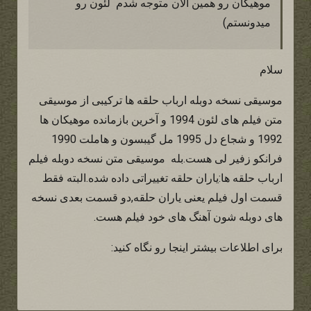
موهیگان رو همین الان متوجه شدم لئون رو
میدونستم)
سلام
موسیقی نسخه دوبله ارباب حلقه ها ترکیبی از موسیقی
متن فیلم های لئون 1994 و آخرین بازمانده موهیکان ها
1992 و شجاع دل 1995 مل گیبسون و هاملت 1990
فرانکو زفیر لی هست.بله موسیقی متن نسخه دوبله فیلم
ارباب حلقه ها:یاران حلقه تغییراتی داده شده.البته فقط
قسمت اول فیلم یعنی یاران حلقه,دو قسمت بعدی نسخه
های دوبله شون آهنگ های خود فیلم هست.
برای اطلاعات بیشتر اینجا رو نگاه کنید: