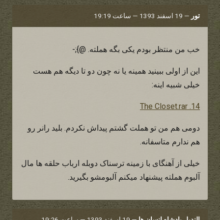
تور
—
19 اسفند 1393 — ساعت 19:19
خب من منتظر بودم یکی بگه هملته. @};-
این از اولی ببینید همینه یا نه چون دو تا دیگه هم هست
خیلی شبیه اینه:
14. The Closet.rar
دومی هم من تو هملت گشتم پیداش نکردم. بلید رانر رو
هم ندارم متاسفانه.
خیلی از آهنگای با زمینه ترسناک دوبله ارباب حلقه ها مال
آلبوم هملته پیشنهاد میکنم آلبومشو بگیرید.
الندیل پادشاه انسان ها
—
19 اسفند 1393 — ساعت 19:26