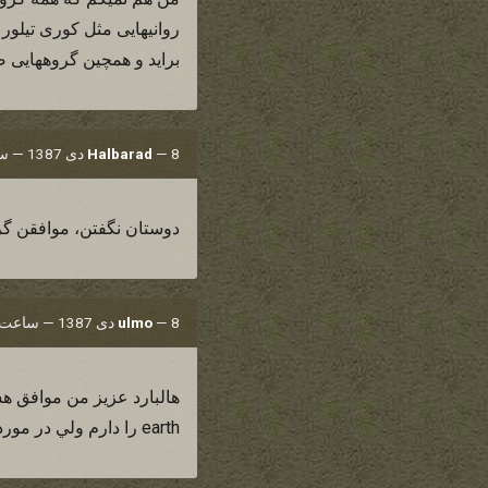
روانیهایی مثل کوری تیلور 
براید و همچین گروههایی 
8 دی 1387 — ساعت 19:22
—
Halbarad
دوستان نگفتن، موافقن گرو
8 دی 1387 — ساعت 19:23
—
ulmo
earth را دارم ولي در مورد گروه خواننده اين ترانه اصلا عاتي نداشتم.