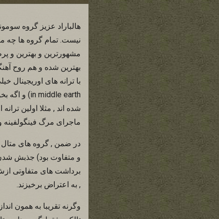
هالباراد عزیز گروه سومونی
بهترین شده و هم روح آهنگاش
iddle earth
شده اند , مثلا اولین تران
ماجرای مرگ فینگولفینه و
در ضمن , گروه های متال
و متفاوت بود) جذبش شدن و
برداشت های متفاوتی ازش ک
, به اعتراض برخیزند.
وگرنه تقریبا به همون اندا