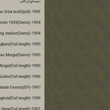
دیسکوگرافی:
1993-The Urilia text(Split)
1994-Anno mortiri domini 1959(Demo)
1994-Upon the viking stallion(Demo)
1995-Lugburz(Full length)
1995-Minas Morgul(Demo)
1995-Minas Morgul(Full length)
1996-Dol Guldor(Full length)
1997-Nightshade forests(EP)
1999-Stronghold(Full length)
2001-Let mortal heros sing your fame(Full length)