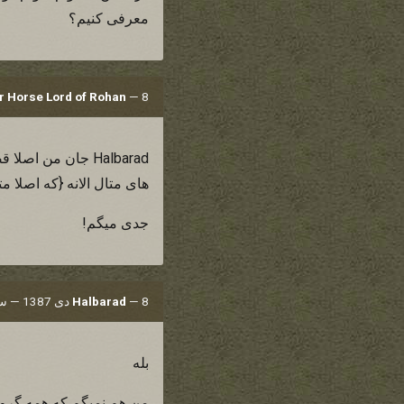
معرفی کنیم؟
8 دی 1387 — ساعت 19:22
—
 Horse Lord of Rohan
Halbarad جان من 
های متال الانه {که اصلا 
جدی میگم!
8 دی 1387 — ساعت 19:22
—
Halbarad
بله
من هم نمیگم که همه گروهه