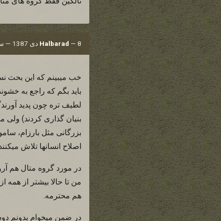
تالکین فقط گروه های متا
8 دی 1387 — ساعت 19:21
—
Halbarad
خب میبینم که این بحث نس
باید بگم که راجع به خش
لطیف تره چون پدید آورند
بنیان گذاری کردند) ولی م
بزرگانی مثل بارزام، سامونی
اصلاح انسانها تلاش میکنن
در مورد گروه متال هم آر
من تا حالا بیشتر از همه 
هم محترمه.
در ضمن میخوام بدونم دوست