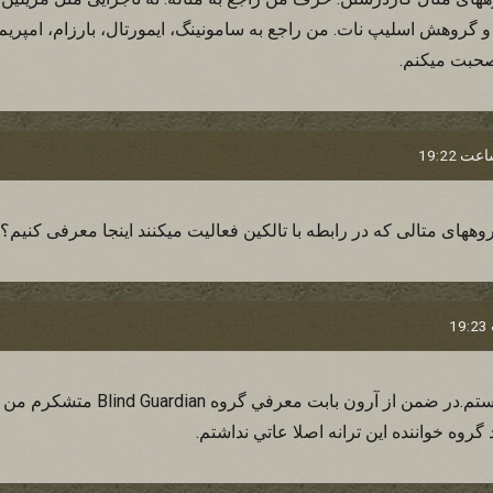
و گروهش اسلیپ نات. من راجع به سامونینگ، ایمورتال، بارزام، امپریم، 
صحبت میکنم.
ههای متالی که در رابطه با تالکین فعالیت میکنند اینجا معرفی کنیم؟