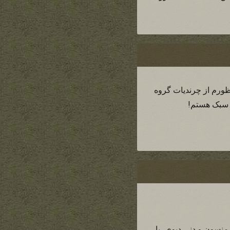
نظورم از چرندیات گروه
ن سبک هستم!
منسون و دنی دیوی، یا