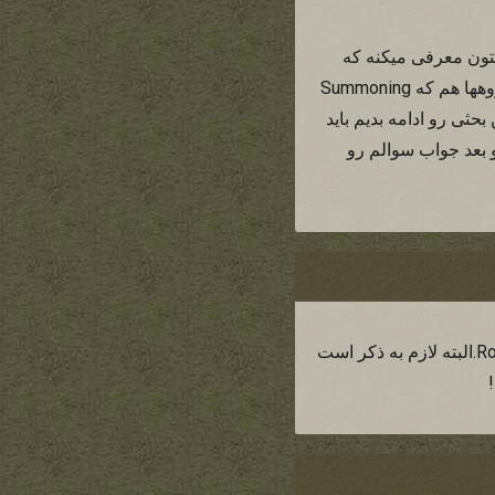
فتاد گروه متال بهتون معرفی میکنه که
همه شون مفاهیم اشعارشون با الهام از دنیای تالکین تعریف میشه. بزرگترین و معتبرترین این گروهها هم که Summoning
بحثی رو ادامه بدیم باید
 بعد جواب سوالم رو
گروه های متال درون مایشون اعتراض و سنت شکنی است و زیر شاخه ای است از موسیقی Rock.البته لازم به ذکر است