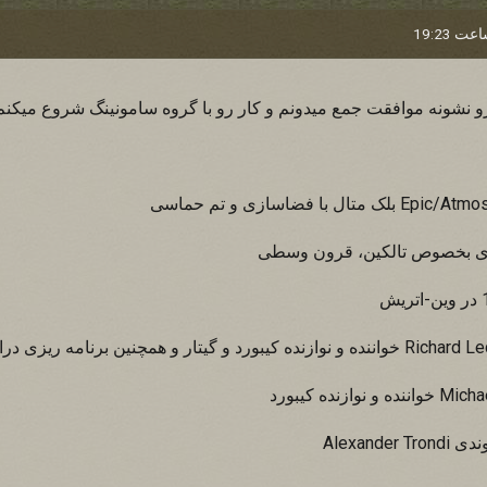
نشونه موافقت جمع میدونم و کار رو با گروه سامونینگ شروع میکنم(که
تزی بخصوص تالکین، قرون وسطی
Alexand