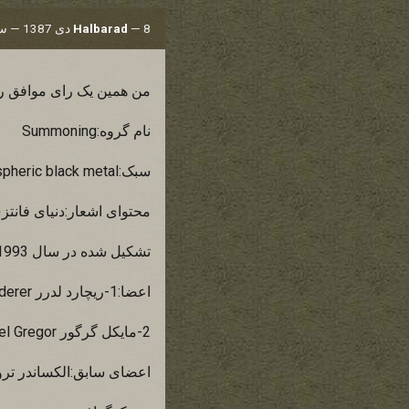
8 دی 1387 — ساعت 19:23
—
Halbarad
من همین یک رای موافق رو 
نام گروه:Summoning
سبک:Epic/Atmospheric black metal بلک متال با فضاسازی و تم حماسی
محتوای اشعار:دنیای فان
تشکیل شده در سال 1993 در وین-اتریش
اعضا:1-ریچارد لدرر Richard Lederer خواننده و نوازنده کیبورد و گیتار و همچنین برنامه ریزی درام
2-مایکل گرگور Michael Gregor خواننده و نوازنده کیبورد
اعضای سابق:الکساندر تروندی er Trondi