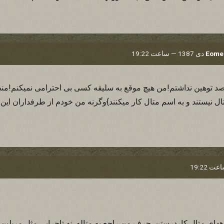
Eomer
اصلا قصد توهین نداشتم!من هیچ موقع به سلیقه کسی بی احترامی نمیکنم!م
متال نیستند و به اسم متال کار میکنند}وگرنه من خودم از طرفداران ای
ای متال کاردرستن. حرف من راجع به متاله. نه تاجرایی مثل مریلین 