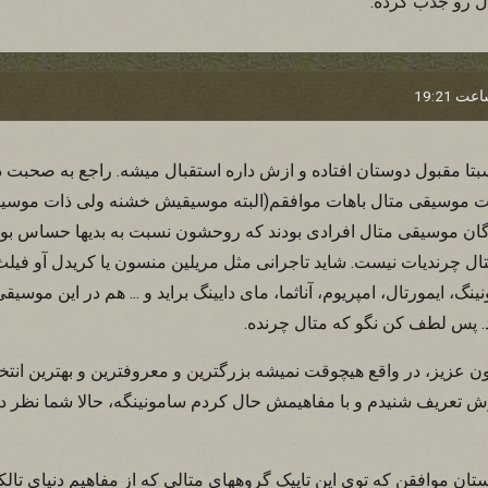
ل رو جذب کرده.
بتا مقبول دوستان افتاده و ازش داره استقبال میشه. راجع به صحبت
ونت موسیقی متال باهات موافقم(البته موسیقیش خشنه ولی ذات موسی
گان موسیقی متال افرادی بودند که روحشون نسبت به بدیها حساس بود 
تال چرندیات نیست. شاید تاجرانی مثل مریلین منسون یا کریدل آو فیلث
نگ، ایمورتال، امپریوم، آناثما، مای دایینگ براید و ... هم در این موسی
د. پس لطف کن نگو که متال چرنده.
ون عزیز، در واقع هیچوقت نمیشه بزرگترین و معروفترین و بهترین انت
ازش تعریف شنیدم و با مفاهیمش حال کردم سامونینگه، حالا شما نظر د
ان موافقن که توی این تاپیک گروههای متالی که از مفاهیم دنیای تالکی