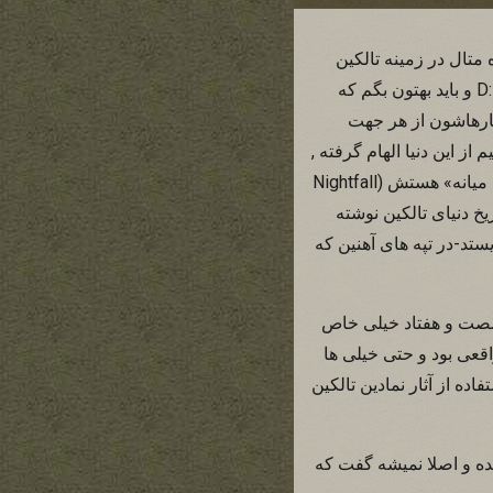
متال در زمینه تالکین
نیست. تمام گروه ها چه متال و چه غیر متال که از تالکین الهام گرفتن از چشم من پنهان نموندن :D و باید بهتون بگم که
این زمینه , Blind Guardian هستش که هم کارهاشون از هر جهت
از این دنیا الهام گرفته ,
با ترانه های اوریجینال خیلی جذابش , که از همه هم بیشتر معروفه , به اسم «شبانگاه در سرزمین میانه» هستش (Nightfall
تاریخ دنیای تالکین نوشته
ستد-در تپه های آهنین که
شصت و هفتاد خیلی خاص
اقعی بود و حتی خیلی ها
ه از آثار نمادین تالکین
 شده و اصلا نمیشه گفت که