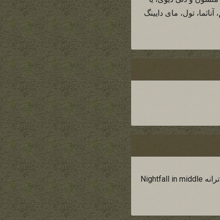
آناثما، تول، مای دایینگ
هالبارد عزيز من موافق هستم.در ضمن از آرون بابت معرفي گروه Blind Guardian متشكرم من ترانه Nightfall in middle