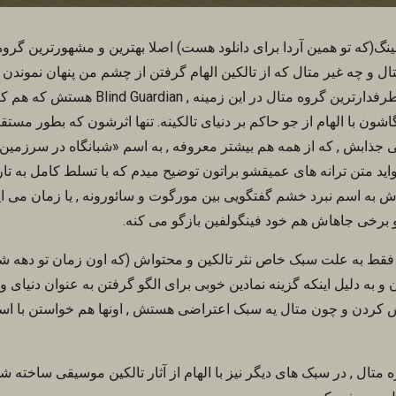
نگ(که تو همین آردا برای دانلود هست) اصلا بهترین و مشهورترین گروه 
مشهورترین و بهترین و پرطرفدارترین گروه متال در 
ون با الهام از جو حاکم بر دنیای تالکینه. تنها اثرشون که بطور مستقیم 
in m) و اگه بخواید متن ترانه های عمیقشو براتون توضیح میدم که با تسلط کامل به 
ه اش به اسم نبرد خشم گفتگویی بین مورگوت و سائورونه , یا زمان می ای
 برخی جاهاش هم خود فینگولفین بازگو می کنه.
 فقط به علت سبک خاص نثر تالکین و محتواش (که اون زمان تو دهه 
 به دلیل اینکه گزینه نمادین خوبی برای الگو گرفتن به عنوان دنیای و
ردن و چون متال یه سبک اعتراضی هستش , اونها هم خواستن با استفاد
زه متال , در سبک های دیگر نیز با الهام از آثار تالکین موسیقی ساخته