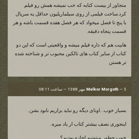
متجاور از بیست کتابه که خب نمیشه همش رو فیلم
کرد.ساخت فیلمی از روی سیلماریلیون حداقل یه سریال
با پنج تا فصل میخواد که هر فصل هفده قسمت باشه و هر
قسمت پنجاه دقیقه.
هابیت هم که داره فیلم میشه و واقعیتی است که این دو
کتاب از سایر کتاب های تالکین محبوب تر و شناخته شده
تر هستن
5 مهر 1388 — ساعت 08:11
—
Melkor Morgoth
بسیار خوب....اونای دیگه رو نباید بزاریم نابود بشن..
اینجوری نصف بیشتر کتاب ار یاد میره..
خوب چطور میتونیم اجازه بودیم؟