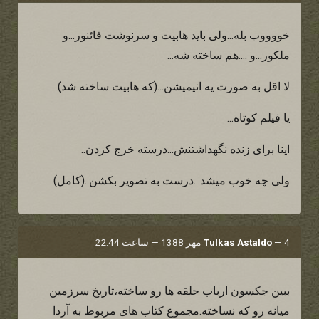
خووووب بله...ولی باید هابیت و سرنوشت فائنور...و
ملکور...و ....هم ساخته شه...
لا اقل به صورت یه انیمیشن...(که هابیت ساخته شد)
یا فیلم کوتاه...
اینا برای زنده نگهداشتنش...درسته خرج کردن..
ولی چه خوب میشد...درست به تصویر بکشن..(کامل)
4 مهر 1388 — ساعت 22:44
—
Tulkas Astaldo
ببین جکسون ارباب حلقه ها رو ساخته،تاریخ سرزمین
میانه رو که نساخته.مجموع کتاب های مربوط به آردا