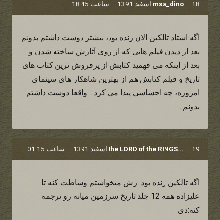
18 اسفند 1391 — ساعت 18:45
—
msa_dino
اگه استاد تالکین الان زنده بود، بیشتر دوست داشتم بدونم
بعد از دیدن فیلم هایی که از روی آثارش ساخته شدن و
بعد از اینکه می فهمید کتابش از پرفروش ترین کتاب های
تاریخ و فیلم کتابش هم از بهترین شاهکار های سینمای
امروزه، چه احساسی پیدا می کرد... واقعا دوست داشتم
بدونم...
19 اسفند 1391 — ساعت 01:15
—
the LORD of the RINGS...
اگه تالکین زنده بود ازش میخواستم وساطت کنه تا
علیزاده همه 12 جلد تاریخ سرزمین میانه رو ترجمه
کنه:دی