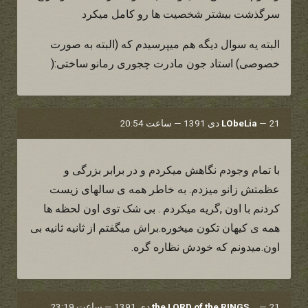
سرگذشت بیشتر شخصیت ها رو کامل میکرد
البته یه سوال دیگه هم میپرسیدم که (البته به صورت
خصوصی) استاد جون مادرت چجوری رمانو ساختی:(
21 دی 1391 — ساعت 20:54
—
LObeLia
با تمام وجودم نگاهش میکردم و در برابر بزرگی و
عظمتش زانو میزدم. به خاطر همه ی سالهای زیست
کردنم با اون ,گریه میکردم . بی شک توی اون لحظه ها
همه ی کیهان تکون میخوره.براش میگفتم از ثانیه ثانیه بی
اون.میدونم که خودش نظاره گره.
21 دی 1391 — ساعت 23:19
—
the LORD of the RINGS...