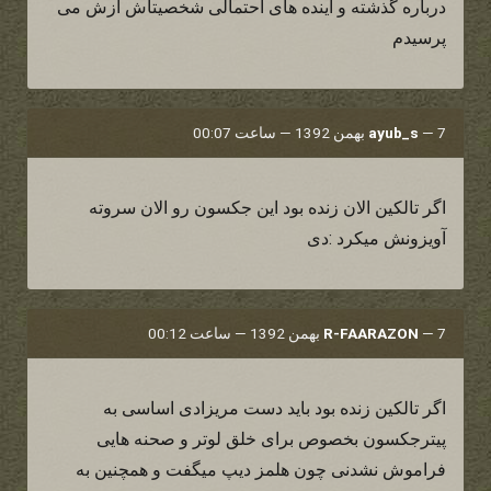
درباره گذشته و آینده های احتمالی شخصیتاش ازش می
پرسیدم
7 بهمن 1392 — ساعت 00:07
—
ayub_s
اگر تالکین الان زنده بود این جکسون رو الان سروته
آویزونش میکرد :دی
7 بهمن 1392 — ساعت 00:12
—
R-FAARAZON
اگر تالکین زنده بود باید دست مریزادی اساسی به
پیترجکسون بخصوص برای خلق لوتر و صحنه هایی
فراموش نشدنی چون هلمز دیپ میگفت و همچنین به