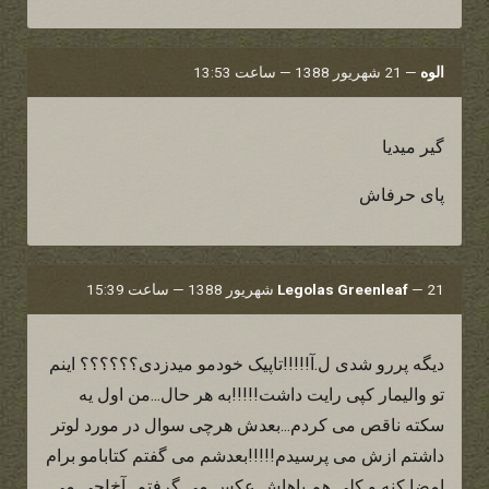
الوه
—
21 شهریور 1388 — ساعت 13:53
گیر میدیا
پای حرفاش
21 شهریور 1388 — ساعت 15:39
—
Legolas Greenleaf
دیگه پررو شدی ل.آ!!!!!تاپیک خودمو میدزدی؟؟؟؟؟؟ اینم
تو والیمار کپی رایت داشت!!!!!به هر حال...من اول یه
سکته ناقص می کردم...بعدش هرچی سوال در مورد لوتر
داشتم ازش می پرسیدم!!!!!بعدشم می گفتم کتابامو برام
امضا کنه و کلی هم باهاش عکس می گرفتم...آخ!چی می