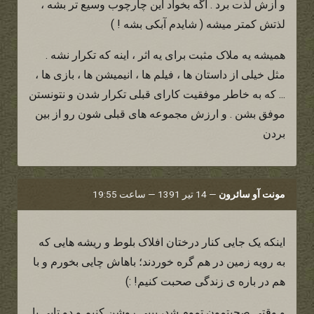
و ازش لذت برد . اگه بخواد این چارچوب وسیع تر بشه ،
لذتش کمتر میشه ( شایدم آبکی بشه ! )
همیشه یه ملاک مثبت برای یه اثر ، اینه که تکرار نشه .
مثل خیلی از داستان ها ، فیلم ها ، انیمیشن ها ، بازی ها ،
... که به خاطر موفقیت کارای قبلی تکرار شدن و نتونستن
موفق بشن . و ارزش مجموعه های قبلی شون رو از بین
بردن
مونت آو سائرون
—
14 تیر 1391 — ساعت 19:55
اینکه یک جایی کنار درختان افلاک بلوط و ریشه هایی که
به رویه زمین در هم گره خوردند؛ باهاش چایی بخورم و با
هم در باره ی زندگی صحبت کنیم! :)
و وقتی صحبتمون تموم شد، پیپی روشن کنیم و دو تایی با