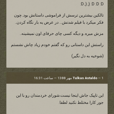
:D ;) ;) :D :D :D
تالکین بیشترین ترسش از فراموشی داستانش بود..چون
فکر میکرد با فیلم شدنش... در عرض یه بار نگاه کردن..
مزش میره..و دیگه کسی چای حرفای اون نمیشینه..
راستش این داستانی رو که گفتم خودم زیاد چاش نشستم
(شوخیه به دل نگیر)
1 مهر 1388 — ساعت 16:31
—
Tulkas Astaldo
این تاپیک جاش اینجا نیست.شورای خردمندان رو با این
جور کارا مختلط نکنید لطفا.