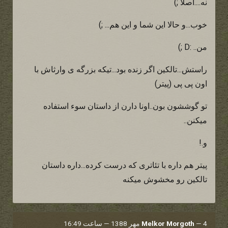
نه....اصلا ;)
خوب...و حالا این شما و این هم... ;)
من.. :D ;)
راستش...تالکین اگر زنده بود...تیکه بزرگه ی وارثاش با
اون پی پی (پیتر)
تو گوششون بون..اونا دارن از داستان سوء استفاده
میکنن..
و.!
پیتر هم داره با تئاتری که درست کرده...داره داستان
تالکین رو مخشوش میکنه
4 مهر 1388 — ساعت 16:49
—
Melkor Morgoth