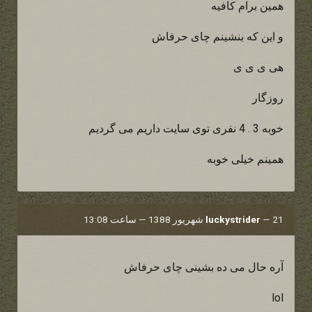
همین برام کافیه
و این که بنشینم چای حرفاش
هی ی ی ی
روزگار
خوبه 3 . 4 نفری توی سایت داریم می گردیم
همینم خیلی خوبه
21 شهریور 1388 — ساعت 13:08
—
luckystrider
آره حال مى ده بشينى چاى حرفاش
lol