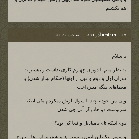
هم بکشیم!
18 آذر 1391 — ساعت 01:22
—
amir18
با سلام
به نظر منم با دوران چهارم کاری نداشت و بیشتر به
دوران اول و دوم و قبل از اونها (هنگام بیدار شدن) و
معماهای دیگه میپرداخت
ولی من خودم چند تا سوال ازش میکردم یکی اینکه
سرنوشت دو جادوگر آبی چی شدن
دوم اینکه تام بامبادیل واقعآ کی بود؟
و سوم اینکه این اصل و نسب ها و شجره نامه ها و تاریخ