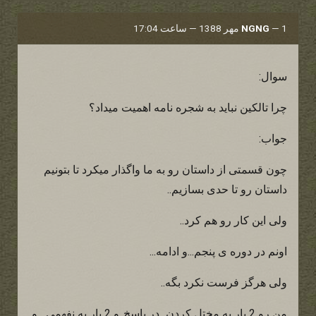
1 مهر 1388 — ساعت 17:04
—
NGNG
سوال:
چرا تالکین نباید به شجره نامه اهمیت میداد؟
جواب:
چون قسمتی از داستان رو به ما واگذار میکرد تا بتونیم
داستان رو تا حدی بسازیم..
ولی این کار رو هم کرد..
اونم در دوره ی پنجم...و ادامه...
ولی هرگز فرست نکرد بگه..
من رو 2 بار به مختل کردن...در پاسخ..و 2 بار به نفهمی....و