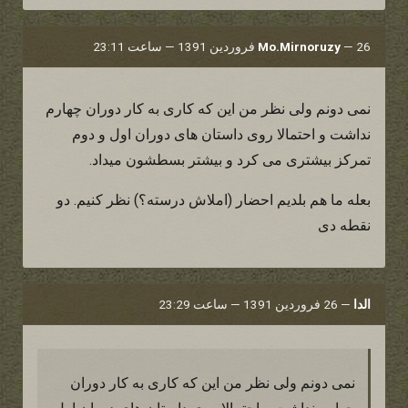
26 فروردین 1391 — ساعت 23:11
—
Mo.Mirnoruzy
نمی دونم ولی نظر من این که کاری به کار دوران چهارم
نداشت و احتمالا روی داستان های دوران اول و دوم
تمرکز بیشتری می کرد و بیشتر بسطشون میداد.
بعله ما هم بلدیم احضار (املاش درسته؟) نظر کنیم. دو
نقطه دی
الدا
—
26 فروردین 1391 — ساعت 23:29
نمی دونم ولی نظر من این که کاری به کار دوران