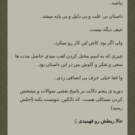
نباشه...
داستان بی علت و بی دلیل و بی پایه میشد...
حیف دیگه نیست..
ولی اگر بود..کاش این کار رو میکرد...
چیزی که به اسم مختل کردن لقب میدی حاصل مدت ها
سعی و تفکر و کاوش من در این داستان بود..
وا قعا خیلی حرف بی انصافی زدی...
دوره ی پنجم دلالت بر پاسخ بعضی سوالات و مشخص
کردن مسائلی هست...که تالکین...نتونست بکنه (اجلش
رسید)
حالا ربطش رو فهمیدی
;)