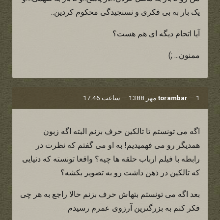
یک بار به بی فکری و نسنجیدگی محکوم کردین..
آیا اتحام دیگه ای هم هست؟
ممنون... ;)
1 مهر 1388 — ساعت 17:46
—
torambar
اگه می تونستم تا تالکین حرف بزنم البته اگه زبون
همدیگر رو می فهمیدیم! به او می گفتم که نظرت در
رابطه با فیلم ارباب حلقه ها چیه؟ واقعا تونسته که دنیایی
که تالکین در ذهن داشت رو به تصویر بکشه؟
بعد اگه می تونستم بتهاش حرف بزنم حالا راجع به هر چی
فکر کنم به بزرگترین آرزوی عمرم رسیدم