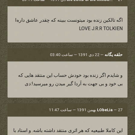
اگه تالکین زنده بود میتونست ببینه که چقدر عاشق دارهI
LOVE J.R.R TOLKIEN
حلقه یگانه
—
22 دی 1391 — ساعت 03:40
و شایدم اگر زنده بود خودش حساب این منتقد هایی که
بی خود و بی جهت به آردا گیر میدن رو میرسید!:دی
27 بهمن 1391 — ساعت 11:47
—
LObeLia
این کاملا طبیعیه که هر اثری منتقد داشته باشه. و استاد با