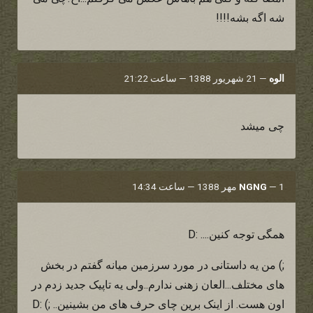
شه اگه بشه!!!!
الوه
—
21 شهریور 1388 — ساعت 21:22
چی میشد
1 مهر 1388 — ساعت 14:34
—
NGNG
همگی توجه کنین.... :D
;) من یه داستانی در مورد سرزمین میانه گفتم در بخش
های مختلف...العان زهنی ندارم..ولی یه تاپیک جدید زدم در
اون هست. از اینک برین چای حرف های من بشینین.. ;) :D