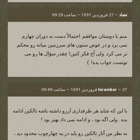
تضاد
—
27 فروردین 1391 — ساعت 09:29
منم با دوستان موافقم. احتمالاً دست به دوران چهارم
نمی برد و در عوض ستون های سرزمین میانه رو محکم
تر می کرد. ولی آخ فکر کنین! چقدر سؤال ها رو می
تونست جواب بده! :)
27 فروردین 1391 — ساعت 09:49
—
torambar
با این که شاید هر طرفداری آرزو داشته باشه تالکین ادامه
بده . ولی اگه بود ، و ادامه نمی داد بهتر بود !
به نظر من آثار تالکین رو باید در یه چهارچوب محدود دید ،