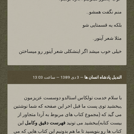
منم نگفت همشو...
بلکه یه قسمتایی شو
مثلا شعر آینور..
خیلی خوب میشد اگر اینشکلی شعر آینور رو میساختن
الندیل پادشاه انسان ها
—
3 دی 1389 — ساعت 13:03
با سلام خدمت تولکاس استالدو دوسست عزیزمون
,ببخشید توی پست ما قبل اخر این صفحه که شما نوشتین
می گید که (مجموع کتاب های مربوط به آردا متجاور از
بیست کتابه)ببخشید می تونید
فهرست دقیق وکامل
این
کتاب ها رو بنویسید تا ما هم بدونیم این کتاب هایی که می