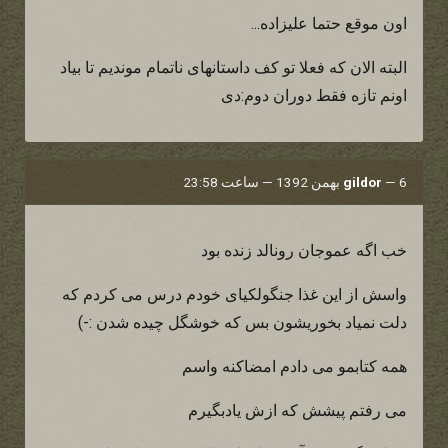
اون موقع حتما علیزاده...
البته الان که فعلا تو کف داستانهای ناتمام موندیم تا بیاد
اونم تازه فقط دوران دوم:دی
6 بهمن 1392 — ساعت 23:58
—
gildor
خب اگه عموجان رونالد زنده بود
واسش از این غذا جنگولکیای خودم درس می کردم که
دلت نمیاد بخوریشون بس که خوشگل چیده شدن :-)
همه کتابمو می دادم امضاکنه واسم
می رفتم پیشش که ازش یادبگیرم