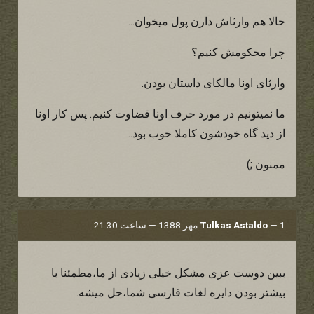
حالا هم وارثاش دارن پول میخوان...
چرا محکومش کنیم؟
وارثای اونا مالکای داستان بودن.
ما نمیتونیم در مورد حرف اونا قضاوت کنیم. پس کار اونا
از دید گاه خودشون کاملا خوب بود..
ممنون ;)
1 مهر 1388 — ساعت 21:30
—
Tulkas Astaldo
ببین دوست عزی مشکل خیلی زیادی از ما،مطمئنا با
بیشتر بودن دایره لغات فارسی شما،حل میشه.