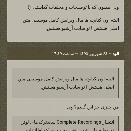
ولی ممنون که با توضیحات و مخلفات گذاشتی :((
البته اون کتابچه ها مال ویرایش کامل موسیقی متن
اصلی هستش ! تو سایت آرشیو هستش.
الوه
—
23 شهریور 1393 — ساعت 17:39
البته اون کتابچه ها مال ویرایش کامل موسیقی متن
اصلی هستش ! تو سایت آرشیو هستش.
من چیزی جز این گفتم؟ :پی
انتشار Complete Recordings ساندترک های لوتر
توسط هاوارد شور انتخاب شده بود که اطلاعات