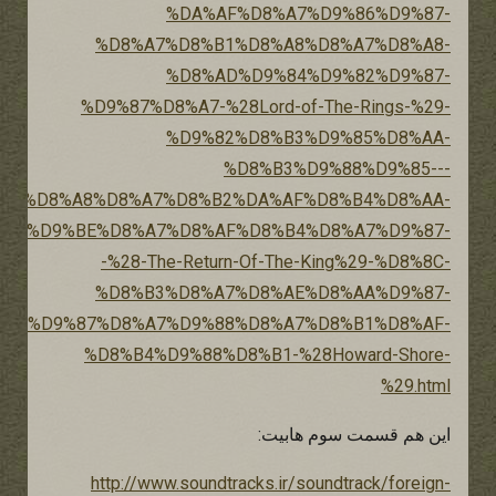
%DA%AF%D8%A7%D9%86%D9%87-
%D8%A7%D8%B1%D8%A8%D8%A7%D8%A8-
%D8%AD%D9%84%D9%82%D9%87-
%D9%87%D8%A7-%28Lord-of-The-Rings-%29-
%D9%82%D8%B3%D9%85%D8%AA-
%D8%B3%D9%88%D9%85---
%D8%A8%D8%A7%D8%B2%DA%AF%D8%B4%D8%AA-
%D9%BE%D8%A7%D8%AF%D8%B4%D8%A7%D9%87-
-%28-The-Return-Of-The-King%29-%D8%8C-
%D8%B3%D8%A7%D8%AE%D8%AA%D9%87-
%D9%87%D8%A7%D9%88%D8%A7%D8%B1%D8%AF-
%D8%B4%D9%88%D8%B1-%28Howard-Shore-
%29.html
این هم قسمت سوم هابیت:
http://www.soundtracks.ir/soundtrack/foreign-