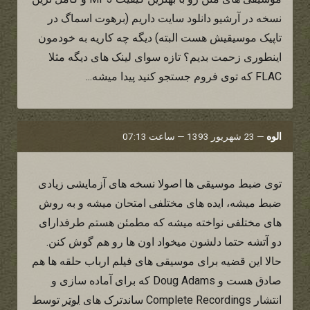
نسخه در آرشیو دانلود سایت داریم (برهوت اسماگ در
تاپیک موسیقیش هست البته) دیگه چه کاریه به خودمون
اینطوری زحمت بدیم؟ تازه سوای لینک های دیگه مثلا
FLAC که توی فروم جستجو کنید پیدا میشه...
الوه
—
23 شهریور 1393 — ساعت 07:13
توی ضبط موسیقی ها اصولا نسخه های آزمایشی زیادی
ضبط میشه، ایده های مختلفی امتحان میشه و به روش
های مختلفی نواخته میشه که مطمئن هستم طرفدارای
دو آتشه حتما دلشون میخواد اون ها رو هم گوش کنن.
حالا این قضیه برای موسیقی های فیلم ارباب حلقه ها هم
صادق هست و Doug Adams که برای آماده سازی و
انتشار Complete Recordings ساندترک های
لوتر
توسط