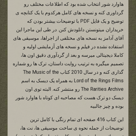
هاوارد شور انتخاب شده بود که اطلاعات مختلف رو
گرداوری کنه و نسخه های کامل هرکدوم با یک کتابچه ی
توضیح و یک فایل PDF با توضیحات بیشتر بودن که
خریداران میتونستن دانلودش کنن. در طی این ماجرا این
آقای آدامز به نسخه های مختلفی از اجراها، موسیقی های
استفاده نشده در فیلم و نسخه های آزمایشی اولیه و
کاملا دیجیتالی میرسه و بعد از گردآوری دقیق اون ها،
تصمیم میگیره به ترتیب روایت داستان، ترک ها رو شماره
گذاری کنه و در سال 2010 کتاب The Music of the
Lord of the Rings Films به همراه یک دیسک به اسم
The Rarities Archive رو منتشر کنه. البته توی اون
دیسک دو ترک هست که مصاحبه ای کوتاه با هاوارد شور
بوده و چیز جالبیه
این کتاب 416 صفحه ای تمام رنگی با کامل ترین
توضیحات از جمله نحوه ی ساخت موسیقی ها، نت ها،