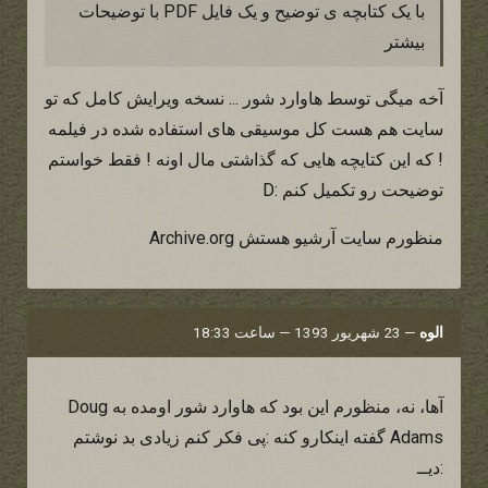
با یک کتابچه ی توضیح و یک فایل PDF با توضیحات
بیشتر
آخه میگی توسط هاوارد شور ... نسخه ویرایش کامل که تو
سایت هم هست کل موسیقی های استفاده شده در فیلمه
! که این کتایچه هایی که گذاشتی مال اونه ! فقط خواستم
توضیحت رو تکمیل کنم :D
منظورم سایت آرشیو هستش Archive.org
الوه
—
23 شهریور 1393 — ساعت 18:33
آها، نه، منظورم این بود که هاوارد شور اومده به Doug
Adams گفته اینکارو کنه :پی فکر کنم زیادی بد نوشتم
:دیــ