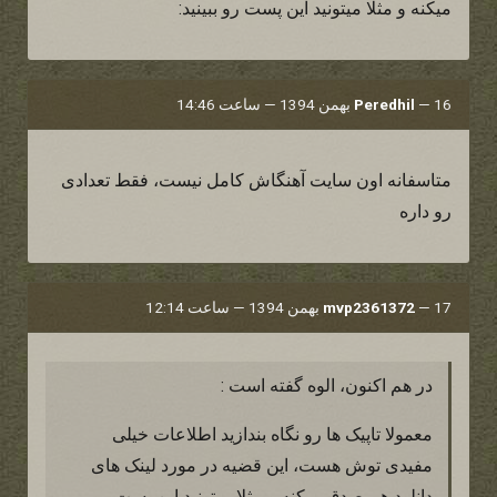
میکنه و مثلا میتونید این پست رو ببینید:
16 بهمن 1394 — ساعت 14:46
—
Peredhil
متاسفانه اون سايت آهنگاش كامل نيست، فقط تعدادى
رو داره
17 بهمن 1394 — ساعت 12:14
—
mvp2361372
در هم اکنون، الوه گفته است :
معمولا تاپیک ها رو نگاه بندازید اطلاعات خیلی
مفیدی توش هست، این قضیه در مورد لینک های
دانلود هم صدق میکنه و مثلا میتونید این پست رو