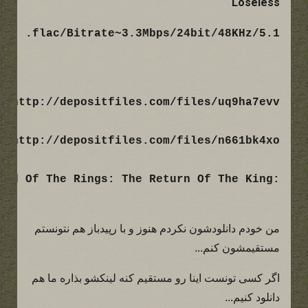
Loseless
flac/Bitrate~3.3Mbps/24bit/48KHz/5.1.
من خودم دانلودشون نکردم هنوز و با رپیدباز هم نتونستم
مستقیمشون کنم...
اگر کسی تونست اینا رو مستقیم کنه لینکشو بذاره ما هم
دانلود کنیم...