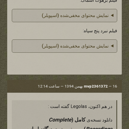
فیلم برهوت اسماگ:
نمایش محتوای مخفی‌شده (اسپویلر)
فیلم نبرد پنج سپاه:
نمایش محتوای مخفی‌شده (اسپویلر)
16 بهمن 1394 — ساعت 12:14
—
mvp2361372
در هم اکنون، Legolas گفته است :
کامل (
Complete
دانلود نسخه‌ی
Recordings
)
سه گانه ارباب