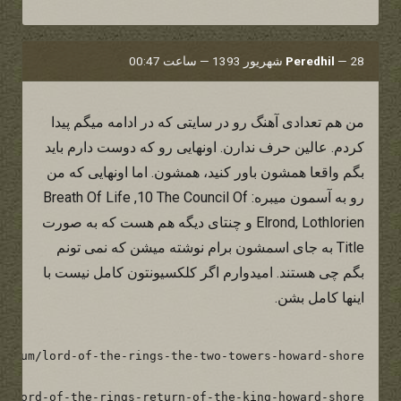
28 شهریور 1393 — ساعت 00:47
—
Peredhil
من هم تعدادى آهنگ رو در سايتى كه در ادامه ميگم پيدا
كردم. عالين حرف ندارن. اونهايى رو كه دوست دارم بايد
بگم واقعا همشون باور كنيد، همشون. اما اونهايى كه من
رو به آسمون ميبره: Breath Of Life ,10 The Council Of
Elrond, Lothlorien و چنتاى ديگه هم هست كه به صورت
Title به جاى اسمشون برام نوشته ميشن كه نمى تونم
بگم چى هستند. اميدوارم اگر كلكسيونتون كامل نيست با
اينها كامل بشن.