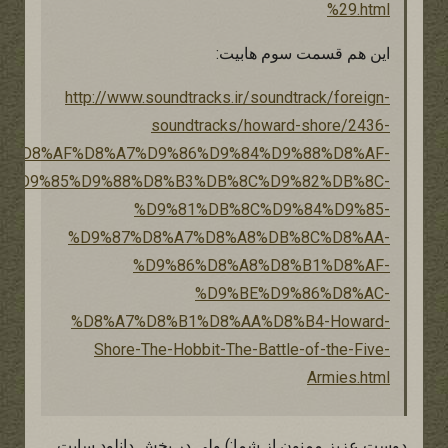
%29.html
این هم قسمت سوم هابیت:
http://www.soundtracks.ir/soundtrack/foreign-
soundtracks/howard-shore/2436-
%D8%AF%D8%A7%D9%86%D9%84%D9%88%D8%AF-
%D9%85%D9%88%D8%B3%DB%8C%D9%82%DB%8C-
%D9%81%DB%8C%D9%84%D9%85-
%D9%87%D8%A7%D8%A8%DB%8C%D8%AA-
%D9%86%D8%A8%D8%B1%D8%AF-
%D9%BE%D9%86%D8%AC-
%D8%A7%D8%B1%D8%AA%D8%B4-Howard-
Shore-The-Hobbit-The-Battle-of-the-Five-
Armies.html
دوست عزيز ممنون از شما:) ولى در بخش دانلود سايت