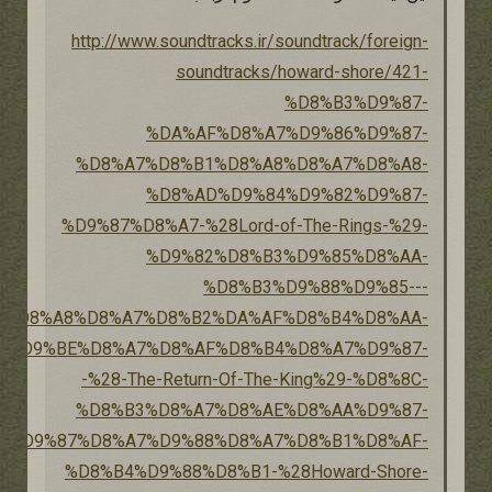
http://www.soundtracks.ir/soundtrack/foreign-
soundtracks/howard-shore/421-
%D8%B3%D9%87-
%DA%AF%D8%A7%D9%86%D9%87-
%D8%A7%D8%B1%D8%A8%D8%A7%D8%A8-
%D8%AD%D9%84%D9%82%D9%87-
%D9%87%D8%A7-%28Lord-of-The-Rings-%29-
%D9%82%D8%B3%D9%85%D8%AA-
%D8%B3%D9%88%D9%85---
%D8%A8%D8%A7%D8%B2%DA%AF%D8%B4%D8%AA-
%D9%BE%D8%A7%D8%AF%D8%B4%D8%A7%D9%87-
-%28-The-Return-Of-The-King%29-%D8%8C-
%D8%B3%D8%A7%D8%AE%D8%AA%D9%87-
%D9%87%D8%A7%D9%88%D8%A7%D8%B1%D8%AF-
%D8%B4%D9%88%D8%B1-%28Howard-Shore-