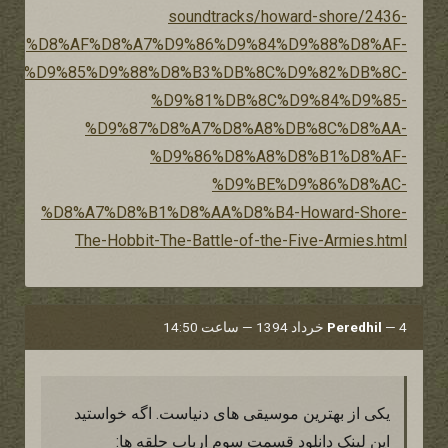
soundtracks/howard-shore/2436-
%D8%AF%D8%A7%D9%86%D9%84%D9%88%D8%AF-
%D9%85%D9%88%D8%B3%DB%8C%D9%82%DB%8C-
%D9%81%DB%8C%D9%84%D9%85-
%D9%87%D8%A7%D8%A8%DB%8C%D8%AA-
%D9%86%D8%A8%D8%B1%D8%AF-
%D9%BE%D9%86%D8%AC-
%D8%A7%D8%B1%D8%AA%D8%B4-Howard-Shore-
The-Hobbit-The-Battle-of-the-Five-Armies.html
4 خرداد 1394 — ساعت 14:50
—
Peredhil
یکی از بهترین موسیقی های دنیاست. اگه خواستید
این لینک دانلود قسمت سوم ارباب حلقه ها: