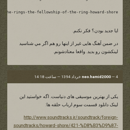
ايا جديد بودن؟ فكر نكنم.
در ضمن آهنگ هايى غير از اينها رو هم اگر مي شناسيد
لينكشون رو بديد. واقعا معتادشونم.
4 خرداد 1394 — ساعت 14:18
—
neo.hamid2000
یکی از بهترین موسیقی های دنیاست. اگه خواستید این
لینک دانلود قسمت سوم ارباب حلقه ها:
http://www.soundtracks.ir/soundtrack/foreign-
soundtracks/howard-shore/421-%D8%B3%D9%87-