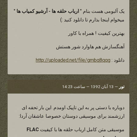
یک آلبومی هست بنام "
ارباب حلقه ها - آرشیو کمیاب ها
"
میخوام اینجا بذارم تا دانلود کنید :)
بهترین کیفیت ! همراه با کاور
آهنگسازش هم هاوارد شور هستش
دانلود :
http://uploaded.net/file/gmbq8qqg
تور
—
13 آبان 1392 — ساعت 14:23
دوباره با دستی پر به این تاپیک اومدم. این بار تحفه ای
ارزشمند برای موسیقی دوستان خصوصا عاشقان آردا:
موسیقی متن کامل ارباب حلقه ها با کیفیت
FLAC