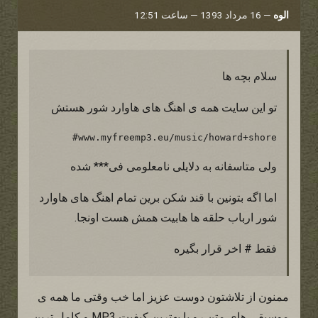
الوه
—
16 مرداد 1393 — ساعت 12:51
سلام بچه ها
تو این سایت همه ی اهنگ های هاوارد شور هستش
www.myfreemp3.eu/music/howard+shore#
ولی متاسفانه به دلایلی نامعلومی فی*** شده
اما اگه بتونین با قند شکن برین تمام اهنگ های هاوارد
شور ارباب حلقه ها هابیت همش هست اونجا.
فقط # اخر قرار بگیره
ممنون از تلاشتون دوست عزیز اما خب وقتی ما همه ی
موسیقی های متن رو با بهترین کیفیت MP3 و کامل ترین