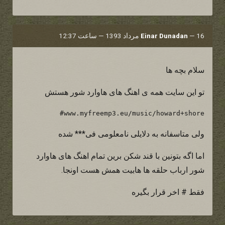
16 مرداد 1393 — ساعت 12:37
—
Einar Dunadan
سلام بچه ها
تو این سایت همه ی اهنگ های هاوارد شور هستش
www.myfreemp3.eu/music/howard+shore#
ولی متاسفانه به دلایلی نامعلومی فی*** شده
اما اگه بتونین با قند شکن برین تمام اهنگ های هاوارد
شور ارباب حلقه ها هابیت همش هست اونجا.
فقط # اخر قرار بگیره